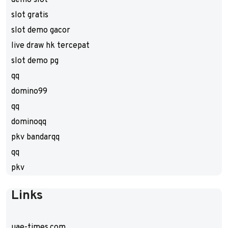
demo slot
slot gratis
slot demo gacor
live draw hk tercepat
slot demo pg
qq
domino99
qq
dominoqq
pkv bandarqq
qq
pkv
Links
uae-times.com