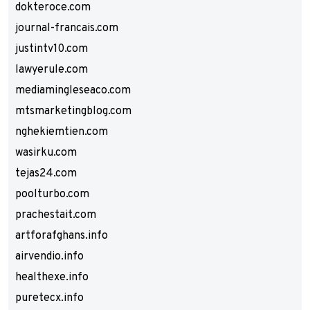
dokteroce.com
journal-francais.com
justintv10.com
lawyerule.com
mediamingleseaco.com
mtsmarketingblog.com
nghekiemtien.com
wasirku.com
tejas24.com
poolturbo.com
prachestait.com
artforafghans.info
airvendio.info
healthexe.info
puretecx.info