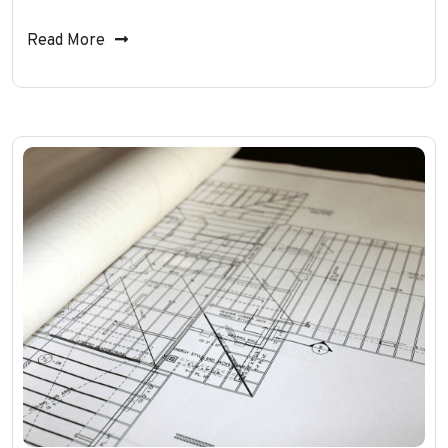
Read More