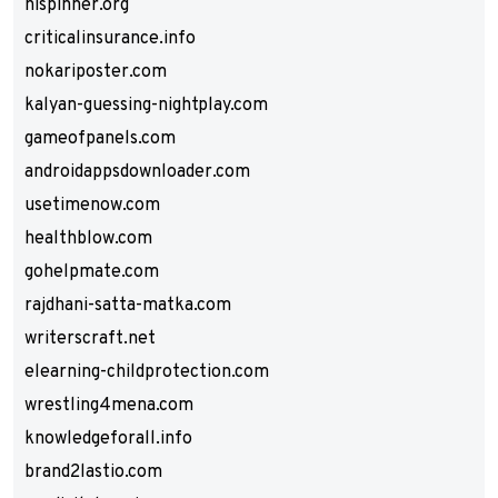
hispinner.org
criticalinsurance.info
nokariposter.com
kalyan-guessing-nightplay.com
gameofpanels.com
androidappsdownloader.com
usetimenow.com
healthblow.com
gohelpmate.com
rajdhani-satta-matka.com
writerscraft.net
elearning-childprotection.com
wrestling4mena.com
knowledgeforall.info
brand2lastio.com