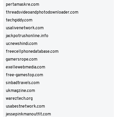
pertamaskre.com
threadsvideoandphotodownloader.com
techgiddy.com
usalivenetwork.com
jackpotrushonline.info
ucnewshindi.com
freecellphonedatabase.com
gamersrope.com
exellewebmedia.com
free-gamestop.com
sinbadtravels.com
ukmagzine.com
wareztech.org
usabestnetwork.com
jessepinkmanoutfit.com