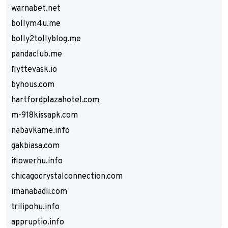
warnabet.net
bollym4u.me
bolly2tollyblog.me
pandaclub.me
flyttevask.io
byhous.com
hartfordplazahotel.com
m-918kissapk.com
nabavkame.info
gakbiasa.com
iflowerhu.info
chicagocrystalconnection.com
imanabadii.com
trilipohu.info
appruptio.info