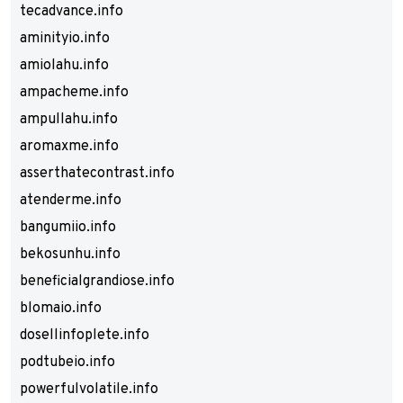
tecadvance.info
aminityio.info
amiolahu.info
ampacheme.info
ampullahu.info
aromaxme.info
asserthatecontrast.info
atenderme.info
bangumiio.info
bekosunhu.info
beneficialgrandiose.info
blomaio.info
dosellinfoplete.info
podtubeio.info
powerfulvolatile.info