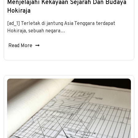
Menjelajahi Kekayaan Sejarah Dan Budaya
Hokiraja
[ad_1] Terletak di jantung Asia Tenggara terdapat
Hokiraja, sebuah negara…
Read More