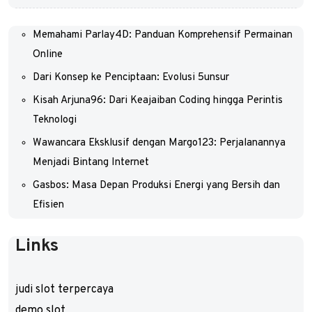
Memahami Parlay4D: Panduan Komprehensif Permainan
Online
Dari Konsep ke Penciptaan: Evolusi 5unsur
Kisah Arjuna96: Dari Keajaiban Coding hingga Perintis
Teknologi
Wawancara Eksklusif dengan Margo123: Perjalanannya
Menjadi Bintang Internet
Gasbos: Masa Depan Produksi Energi yang Bersih dan
Efisien
Links
judi slot terpercaya
demo slot