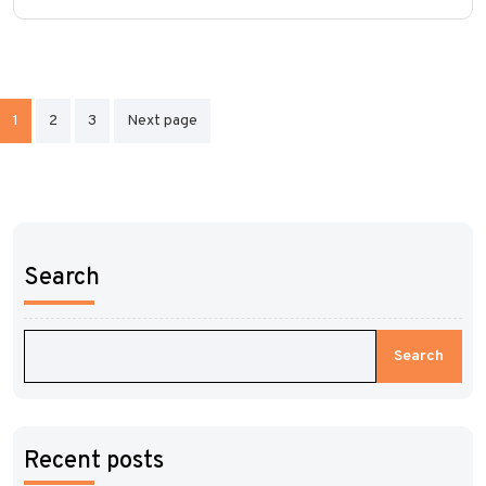
Posts
1
2
3
Next page
navigation
Search
Search
Recent posts