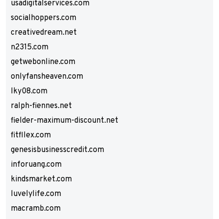
usadigitalservices.com
socialhoppers.com
creativedream.net
n2315.com
getwebonline.com
onlyfansheaven.com
lky08.com
ralph-fiennes.net
fielder-maximum-discount.net
fitfllex.com
genesisbusinesscredit.com
inforuang.com
kindsmarket.com
luvelylife.com
macramb.com