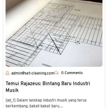
0 Comments
admin@set-cleaning.com
Temui Rajazeus: Bintang Baru Industri
Musik
[ad_1] Dalam lanskap industri musik yang terus
berkembang, bakat-bakat baru…