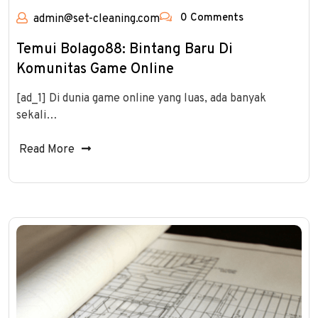
0 Comments
admin@set-cleaning.com
Temui Bolago88: Bintang Baru Di
Komunitas Game Online
[ad_1] Di dunia game online yang luas, ada banyak
sekali…
Read More