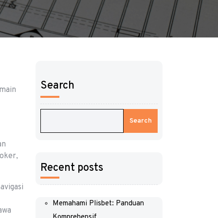
Search
rmain
Search
an
oker,
Recent posts
avigasi
Memahami Plisbet: Panduan
awa
Komprehensif