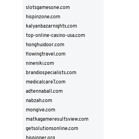
slotsgamesone.com
hispinzone.com
kalyanbazarnights.com
top-online-casino-usa.com
honghuidoor.com
flowingtravel.com
nineniki.com
brandiospecialists.com
medicalcare7.com
adtennaball.com
nabzah.com
mongive.com
matkagameresultsview.com
getsolutionsonline.com
hispinner.org