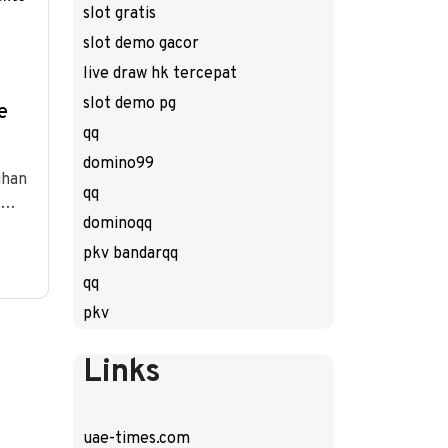
slot gratis
slot demo gacor
live draw hk tercepat
slot demo pg
e
qq
domino99
uhan
qq
a…
dominoqq
pkv bandarqq
qq
pkv
Links
uae-times.com