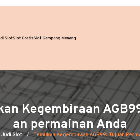
di Slot
Slot Gratis
Slot Gampang Menang
an Kegembiraan AGB99
an permainan Anda
Judi Slot
Temukan Kegembiraan AGB99: Tujuan Perma
/