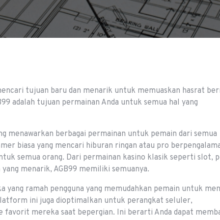
encari tujuan baru dan menarik untuk memuaskan hasrat be
GB99 adalah tujuan permainan Anda untuk semua hal yang
ng menawarkan berbagai permainan untuk pemain dari semua
amer biasa yang mencari hiburan ringan atau pro berpengalam
tuk semua orang. Dari permainan kasino klasik seperti slot, p
ga yang menarik, AGB99 memiliki semuanya.
uka yang ramah pengguna yang memudahkan pemain untuk men
tform ini juga dioptimalkan untuk perangkat seluler,
avorit mereka saat bepergian. Ini berarti Anda dapat memb