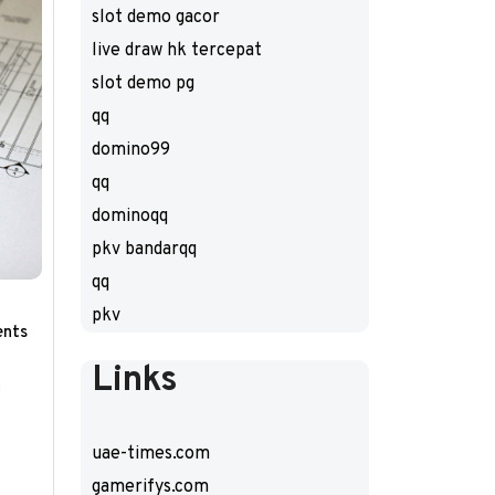
slot demo gacor
live draw hk tercepat
slot demo pg
qq
domino99
qq
dominoqq
pkv bandarqq
qq
pkv
nts
Links
n
uae-times.com
gamerifys.com