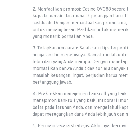
2. Manfaatkan promosi: Casino OVO88 secara
kepada pemain dan menarik pelanggan baru. In
cashback. Dengan memanfaatkan promosi ini,
untuk menang besar. Pastikan untuk memerik
yang menarik perhatian Anda.
3. Tetapkan Anggaran: Salah satu tips terpe
anggaran dan menepisnya. Sangat mudah untu
lebih dari yang Anda mampu. Dengan menetapk
memastikan bahwa Anda tidak terlalu banyak
masalah keuangan. Ingat, perjudian harus men
bertanggung jawab.
4. Praktekkan manajemen bankroll yang baik:
manajemen bankroll yang baik. Ini berarti m
batas pada taruhan Anda, dan mengetahui kapa
dapat meregangkan dana Anda lebih jauh dan
5. Bermain secara strategis: Akhirnya, berma