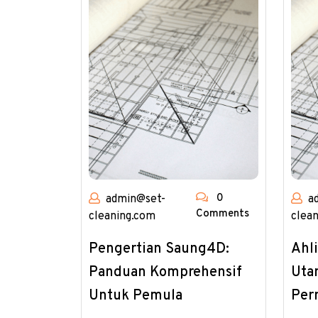
0
admin@set-
a
Comments
cleaning.com
clea
Pengertian Saung4D:
Ahl
Panduan Komprehensif
Uta
Untuk Pemula
Per