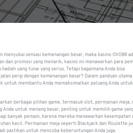
an menyukai sensasi kemenangan besar, maka kasino OVO88 ad
n dan promosi yang menarik, kasino ini menawarkan para pe
diah uang tunai yang serius. Tetapi bagaimana Anda bisa
rjalan pergi dengan kemenangan besar? Dalam panduan utama i
trik untuk membantu Anda memaksimalkan peluang Anda untuk
arkan berbagai pilihan game, termasuk slot, permainan meja, 
g Anda untuk menang besar, penting untuk memilih game yan
r bagi banyak pemain, karena mereka menawarkan kesempatan
han kecil. Permainan meja seperti Blackjack dan Roulette ju
adi pastikan untuk mencoba keberuntungan Anda juga.