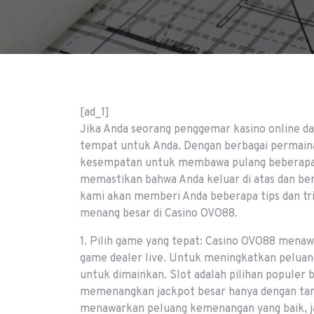
[ad_1]
Jika Anda seorang penggemar kasino online d
tempat untuk Anda. Dengan berbagai permaina
kesempatan untuk membawa pulang beberapa ha
memastikan bahwa Anda keluar di atas dan be
kami akan memberi Anda beberapa tips dan 
menang besar di Casino OVO88.
1. Pilih game yang tepat: Casino OVO88 menaw
game dealer live. Untuk meningkatkan peluan
untuk dimainkan. Slot adalah pilihan popule
memenangkan jackpot besar hanya dengan taru
menawarkan peluang kemenangan yang baik, j