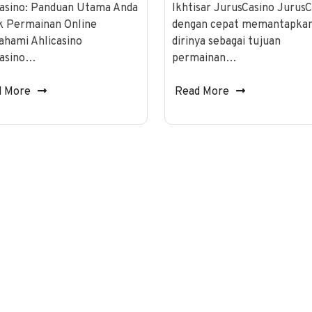
casino: Panduan Utama Anda
Ikhtisar JurusCasino JurusC
k Permainan Online
dengan cepat memantapka
hami Ahlicasino
dirinya sebagai tujuan
casino…
permainan…
d More
Read More