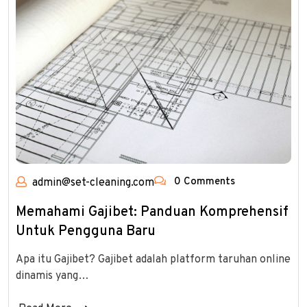
0 Comments
admin@set-cleaning.com
Memahami Gajibet: Panduan Komprehensif
Untuk Pengguna Baru
Apa itu Gajibet? Gajibet adalah platform taruhan online
dinamis yang…