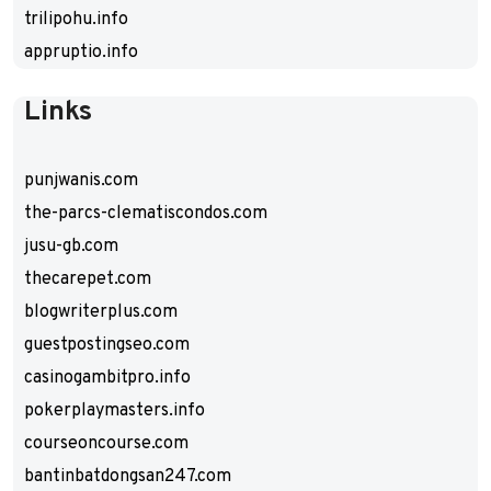
trilipohu.info
appruptio.info
Links
punjwanis.com
the-parcs-clematiscondos.com
jusu-gb.com
thecarepet.com
blogwriterplus.com
guestpostingseo.com
casinogambitpro.info
pokerplaymasters.info
courseoncourse.com
bantinbatdongsan247.com