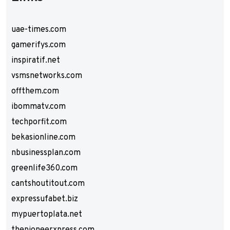
uae-times.com
gamerifys.com
inspiratif.net
vsmsnetworks.com
offthem.com
ibommatv.com
techporfit.com
bekasionline.com
nbusinessplan.com
greenlife360.com
cantshoutitout.com
expressufabet.biz
mypuertoplata.net