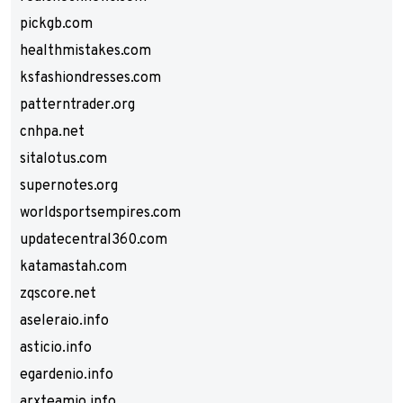
pickgb.com
healthmistakes.com
ksfashiondresses.com
patterntrader.org
cnhpa.net
sitalotus.com
supernotes.org
worldsportsempires.com
updatecentral360.com
katamastah.com
zqscore.net
aseleraio.info
asticio.info
egardenio.info
arxteamio.info