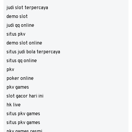
judi slot terpercaya
demo slot
judi qq online
situs pkv
demo slot online
situs judi bola terpercaya
situs qq online
pkv
poker online
pkv games
slot gacor hari ini
hk live
situs pkv games
situs pkv games
pkv games resmi