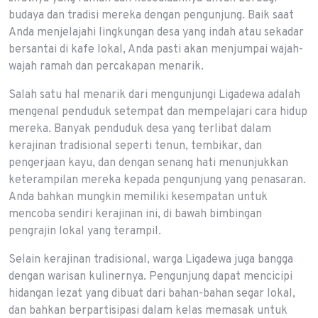
budaya dan tradisi mereka dengan pengunjung. Baik saat
Anda menjelajahi lingkungan desa yang indah atau sekadar
bersantai di kafe lokal, Anda pasti akan menjumpai wajah-
wajah ramah dan percakapan menarik.
Salah satu hal menarik dari mengunjungi Ligadewa adalah
mengenal penduduk setempat dan mempelajari cara hidup
mereka. Banyak penduduk desa yang terlibat dalam
kerajinan tradisional seperti tenun, tembikar, dan
pengerjaan kayu, dan dengan senang hati menunjukkan
keterampilan mereka kepada pengunjung yang penasaran.
Anda bahkan mungkin memiliki kesempatan untuk
mencoba sendiri kerajinan ini, di bawah bimbingan
pengrajin lokal yang terampil.
Selain kerajinan tradisional, warga Ligadewa juga bangga
dengan warisan kulinernya. Pengunjung dapat mencicipi
hidangan lezat yang dibuat dari bahan-bahan segar lokal,
dan bahkan berpartisipasi dalam kelas memasak untuk