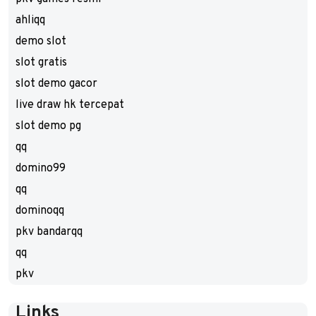
ahliqq
demo slot
slot gratis
slot demo gacor
live draw hk tercepat
slot demo pg
qq
domino99
qq
dominoqq
pkv bandarqq
qq
pkv
Links