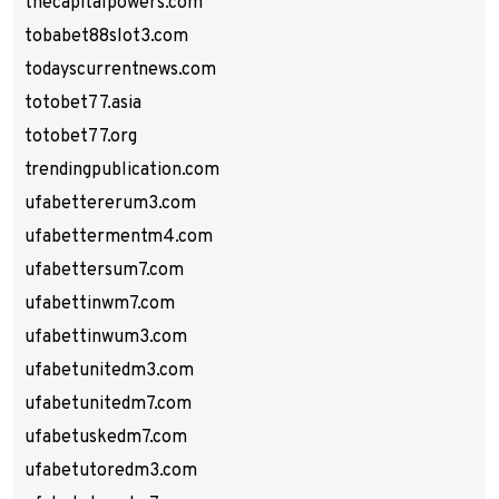
thecapitalpowers.com
tobabet88slot3.com
todayscurrentnews.com
totobet77.asia
totobet77.org
trendingpublication.com
ufabettererum3.com
ufabettermentm4.com
ufabettersum7.com
ufabettinwm7.com
ufabettinwum3.com
ufabetunitedm3.com
ufabetunitedm7.com
ufabetuskedm7.com
ufabetutoredm3.com