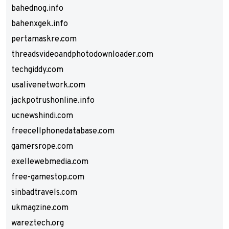
bahednog.info
bahenxgek.info
pertamaskre.com
threadsvideoandphotodownloader.com
techgiddy.com
usalivenetwork.com
jackpotrushonline.info
ucnewshindi.com
freecellphonedatabase.com
gamersrope.com
exellewebmedia.com
free-gamestop.com
sinbadtravels.com
ukmagzine.com
wareztech.org