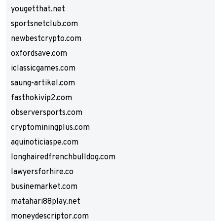
yougetthat.net
sportsnetclub.com
newbestcrypto.com
oxfordsave.com
iclassicgames.com
saung-artikel.com
fasthokivip2.com
observersports.com
cryptominingplus.com
aquinoticiaspe.com
longhairedfrenchbulldog.com
lawyersforhire.co
businemarket.com
matahari88play.net
moneydescriptor.com