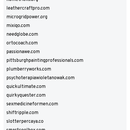
leathercraftpro.com
microgridpower.org
mixiqo.com
needglobe.com
ortocoach.com
passionawe.com
pittsburghpaintingprofessionals.com
plumberryworks.com
psychoterapiawioletanowak.com
quickultimate.com
quirkyquester.com
sexmedicineformen.com
shiftripple.com
slotterpercaya.co