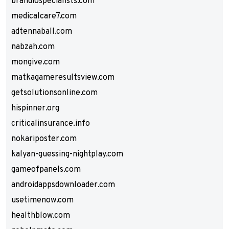
brandiospecialists.com
medicalcare7.com
adtennaball.com
nabzah.com
mongive.com
matkagameresultsview.com
getsolutionsonline.com
hispinner.org
criticalinsurance.info
nokariposter.com
kalyan-guessing-nightplay.com
gameofpanels.com
androidappsdownloader.com
usetimenow.com
healthblow.com