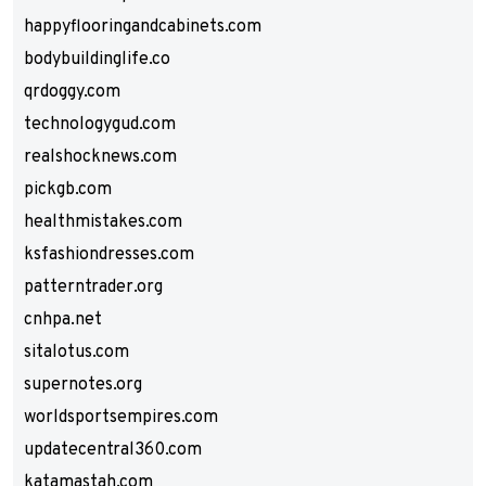
happyflooringandcabinets.com
bodybuildinglife.co
qrdoggy.com
technologygud.com
realshocknews.com
pickgb.com
healthmistakes.com
ksfashiondresses.com
patterntrader.org
cnhpa.net
sitalotus.com
supernotes.org
worldsportsempires.com
updatecentral360.com
katamastah.com