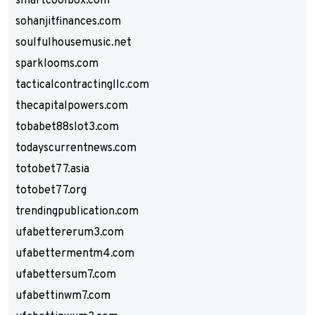
smartcoolbox.com
sohanjitfinances.com
soulfulhousemusic.net
sparklooms.com
tacticalcontractingllc.com
thecapitalpowers.com
tobabet88slot3.com
todayscurrentnews.com
totobet77.asia
totobet77.org
trendingpublication.com
ufabettererum3.com
ufabettermentm4.com
ufabettersum7.com
ufabettinwm7.com