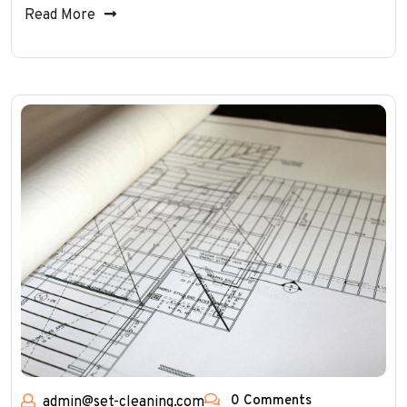
Read More
0 Comments
admin@set-cleaning.com