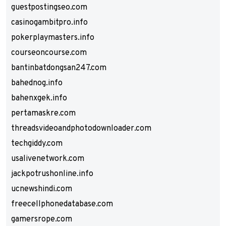
guestpostingseo.com
casinogambitpro.info
pokerplaymasters.info
courseoncourse.com
bantinbatdongsan247.com
bahednog.info
bahenxgek.info
pertamaskre.com
threadsvideoandphotodownloader.com
techgiddy.com
usalivenetwork.com
jackpotrushonline.info
ucnewshindi.com
freecellphonedatabase.com
gamersrope.com