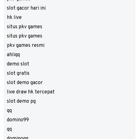
slot gacor hari ini
hk live
situs pkv games
situs pkv games
pkv games resmi
ahliqq
demo slot
slot gratis
slot demo gacor
live draw hk tercepat
slot demo pg
qq
domino99
qq
dominoqq