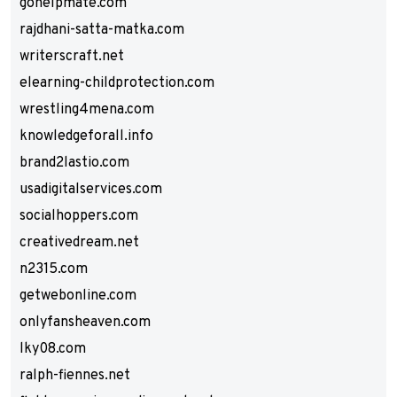
gohelpmate.com
rajdhani-satta-matka.com
writerscraft.net
elearning-childprotection.com
wrestling4mena.com
knowledgeforall.info
brand2lastio.com
usadigitalservices.com
socialhoppers.com
creativedream.net
n2315.com
getwebonline.com
onlyfansheaven.com
lky08.com
ralph-fiennes.net