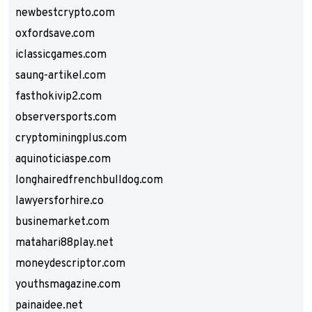
newbestcrypto.com
oxfordsave.com
iclassicgames.com
saung-artikel.com
fasthokivip2.com
observersports.com
cryptominingplus.com
aquinoticiaspe.com
longhairedfrenchbulldog.com
lawyersforhire.co
businemarket.com
matahari88play.net
moneydescriptor.com
youthsmagazine.com
painaidee.net