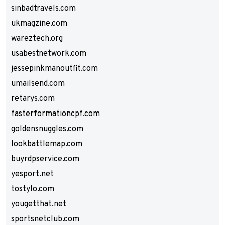
sinbadtravels.com
ukmagzine.com
wareztech.org
usabestnetwork.com
jessepinkmanoutfit.com
umailsend.com
retarys.com
fasterformationcpf.com
goldensnuggles.com
lookbattlemap.com
buyrdpservice.com
yesport.net
tostylo.com
yougetthat.net
sportsnetclub.com