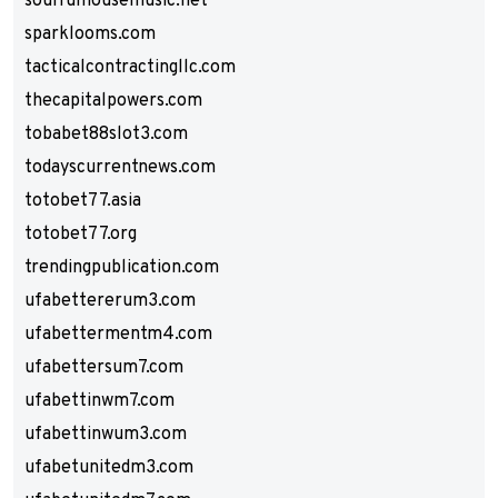
soulfulhousemusic.net
sparklooms.com
tacticalcontractingllc.com
thecapitalpowers.com
tobabet88slot3.com
todayscurrentnews.com
totobet77.asia
totobet77.org
trendingpublication.com
ufabettererum3.com
ufabettermentm4.com
ufabettersum7.com
ufabettinwm7.com
ufabettinwum3.com
ufabetunitedm3.com