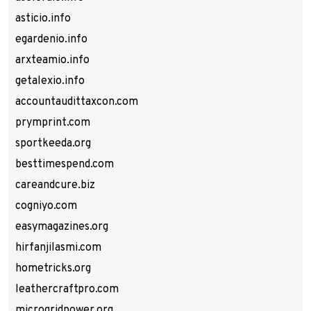
asticio.info
egardenio.info
arxteamio.info
getalexio.info
accountaudittaxcon.com
prymprint.com
sportkeeda.org
besttimespend.com
careandcure.biz
cogniyo.com
easymagazines.org
hirfanjilasmi.com
hometricks.org
leathercraftpro.com
microgridpower.org