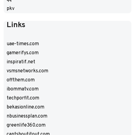
pkv
Links
uae-times.com
gamerifys.com
inspiratif.net
vsmsnetworks.com
offthem.com
ibommatv.com
techporfit.com
bekasionline.com
nbusinessplan.com
greenlife360.com
cantshoutitout.com