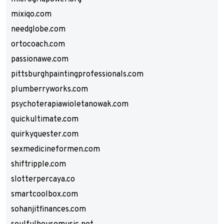
mixiqo.com
needglobe.com
ortocoach.com
passionawe.com
pittsburghpaintingprofessionals.com
plumberryworks.com
psychoterapiawioletanowak.com
quickultimate.com
quirkyquester.com
sexmedicineformen.com
shiftripple.com
slotterpercaya.co
smartcoolbox.com
sohanjitfinances.com