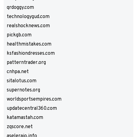
qrdoggy.com
technologygud.com
realshocknews.com
pickgb.com
healthmistakes.com
ksfashiondresses.com
patterntrader.org
cnhpa.net
sitalotus.com
supernotes.org
worldsportsempires.com
updatecentral360.com
katamastah.com
zqscore.net
aseleraio.info