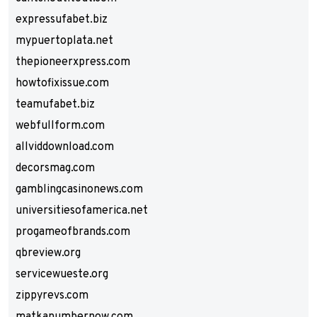
expressufabet.biz
mypuertoplata.net
thepioneerxpress.com
howtofixissue.com
teamufabet.biz
webfullform.com
allviddownload.com
decorsmag.com
gamblingcasinonews.com
universitiesofamerica.net
progameofbrands.com
qbreview.org
servicewueste.org
zippyrevs.com