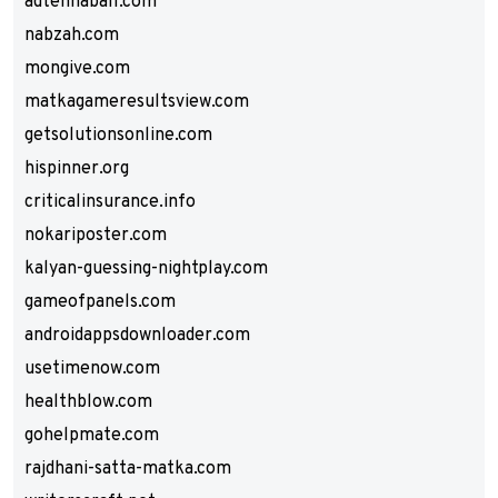
adtennaball.com
nabzah.com
mongive.com
matkagameresultsview.com
getsolutionsonline.com
hispinner.org
criticalinsurance.info
nokariposter.com
kalyan-guessing-nightplay.com
gameofpanels.com
androidappsdownloader.com
usetimenow.com
healthblow.com
gohelpmate.com
rajdhani-satta-matka.com