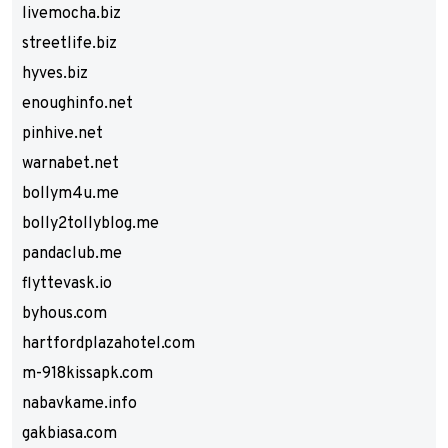
livemocha.biz
streetlife.biz
hyves.biz
enoughinfo.net
pinhive.net
warnabet.net
bollym4u.me
bolly2tollyblog.me
pandaclub.me
flyttevask.io
byhous.com
hartfordplazahotel.com
m-918kissapk.com
nabavkame.info
gakbiasa.com