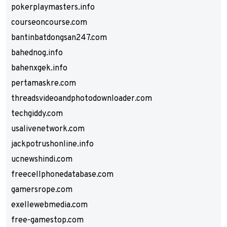
pokerplaymasters.info
courseoncourse.com
bantinbatdongsan247.com
bahednog.info
bahenxgek.info
pertamaskre.com
threadsvideoandphotodownloader.com
techgiddy.com
usalivenetwork.com
jackpotrushonline.info
ucnewshindi.com
freecellphonedatabase.com
gamersrope.com
exellewebmedia.com
free-gamestop.com