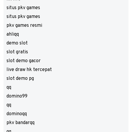
situs pkv games
situs pkv games
pkv games resmi
ahliqq
demo slot
slot gratis
slot demo gacor
live draw hk tercepat
slot demo pg
qq
domino99
qq
dominoqq
pkv bandarqq
qq