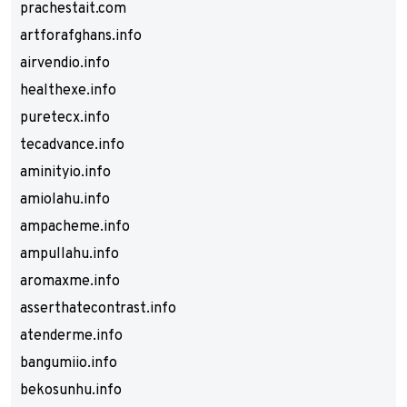
prachestait.com
artforafghans.info
airvendio.info
healthexe.info
puretecx.info
tecadvance.info
aminityio.info
amiolahu.info
ampacheme.info
ampullahu.info
aromaxme.info
asserthatecontrast.info
atenderme.info
bangumiio.info
bekosunhu.info