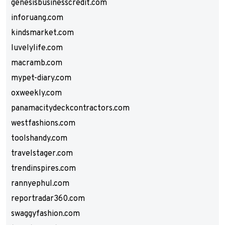
genesisbusinesscredit.com
inforuang.com
kindsmarket.com
luvelylife.com
macramb.com
mypet-diary.com
oxweekly.com
panamacitydeckcontractors.com
westfashions.com
toolshandy.com
travelstager.com
trendinspires.com
rannyephul.com
reportradar360.com
swaggyfashion.com