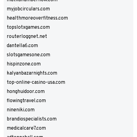
matkanumbernow.com
myjobcirculars.com
healthmoreoverfitness.com
topslotxgames.com
routerloggnet.net
dantella6.com
slotsgamesone.com
hispinzone.com
kalyanbazarnights.com
top-online-casino-usa.com
honghuidoor.com
flowingtravel.com
nineniki.com
brandiospecialists.com
medicalcare7.com