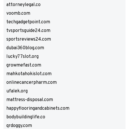
attorneylegal.co
voomb.com
techgadgetpoint.com
tvsportsguide24.com
sportsreviews24.com
dubai360blog.com
lucky77slot.org
growmefast.com
mahkotahokislot.com
onlinecancerpharm.com
ufalek.org
mattress-disposal.com
happyflooringandcabinets.com
bodybuildinglife.co
qrdoggy.com