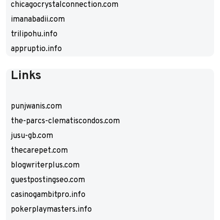
chicagocrystalconnection.com
imanabadii.com
trilipohu.info
appruptio.info
Links
punjwanis.com
the-parcs-clematiscondos.com
jusu-gb.com
thecarepet.com
blogwriterplus.com
guestpostingseo.com
casinogambitpro.info
pokerplaymasters.info