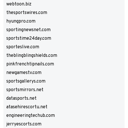
webtoon.biz
thesportswires.com
hyungpro.com
sportingnewsnet.com
sportstime24day.com
sporteslive.com
theblingblingshields.com
pinkfrenchtipnails.com
newgamestv.com
sportsgallerys.com
sportsmirrors.net
datasports.net
atasehirescortu.net
engineeringtechub.com
jerryescorts.com