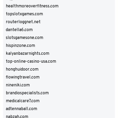
healthmoreoverfitness.com
topslotxgames.com
routerloggnet.net
dantella6.com
slotsgamesone.com
hispinzone.com
kalyanbazarnights.com
top-online-casino-usa.com
honghuidoor.com
flowingtravel.com
nineniki.com
brandiospecialists.com
medicalcare7.com
adtennaball.com
nabzah.com