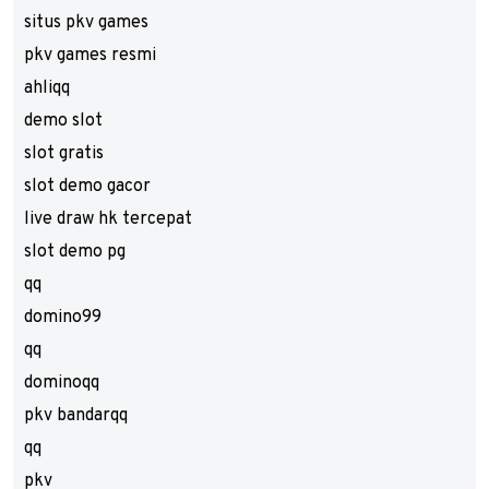
situs pkv games
pkv games resmi
ahliqq
demo slot
slot gratis
slot demo gacor
live draw hk tercepat
slot demo pg
qq
domino99
qq
dominoqq
pkv bandarqq
qq
pkv