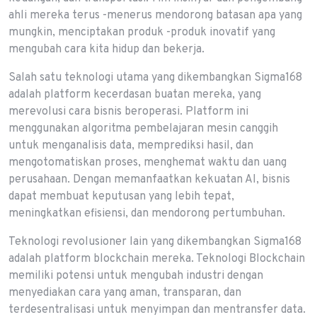
ahli mereka terus -menerus mendorong batasan apa yang
mungkin, menciptakan produk -produk inovatif yang
mengubah cara kita hidup dan bekerja.
Salah satu teknologi utama yang dikembangkan Sigma168
adalah platform kecerdasan buatan mereka, yang
merevolusi cara bisnis beroperasi. Platform ini
menggunakan algoritma pembelajaran mesin canggih
untuk menganalisis data, memprediksi hasil, dan
mengotomatiskan proses, menghemat waktu dan uang
perusahaan. Dengan memanfaatkan kekuatan AI, bisnis
dapat membuat keputusan yang lebih tepat,
meningkatkan efisiensi, dan mendorong pertumbuhan.
Teknologi revolusioner lain yang dikembangkan Sigma168
adalah platform blockchain mereka. Teknologi Blockchain
memiliki potensi untuk mengubah industri dengan
menyediakan cara yang aman, transparan, dan
terdesentralisasi untuk menyimpan dan mentransfer data.