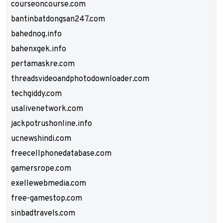
courseoncourse.com
bantinbatdongsan247.com
bahednog.info
bahenxgek.info
pertamaskre.com
threadsvideoandphotodownloader.com
techgiddy.com
usalivenetwork.com
jackpotrushonline.info
ucnewshindi.com
freecellphonedatabase.com
gamersrope.com
exellewebmedia.com
free-gamestop.com
sinbadtravels.com