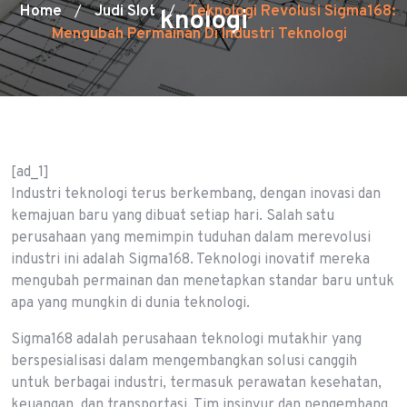
Home
Judi Slot
Teknologi Revolusi Sigma168:
/
/
knologi
Mengubah Permainan Di Industri Teknologi
[ad_1]
Industri teknologi terus berkembang, dengan inovasi dan
kemajuan baru yang dibuat setiap hari. Salah satu
perusahaan yang memimpin tuduhan dalam merevolusi
industri ini adalah Sigma168. Teknologi inovatif mereka
mengubah permainan dan menetapkan standar baru untuk
apa yang mungkin di dunia teknologi.
Sigma168 adalah perusahaan teknologi mutakhir yang
berspesialisasi dalam mengembangkan solusi canggih
untuk berbagai industri, termasuk perawatan kesehatan,
keuangan, dan transportasi. Tim insinyur dan pengembang