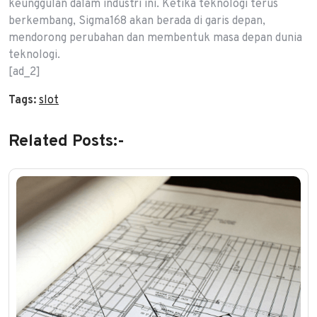
keunggulan dalam industri ini. Ketika teknologi terus
berkembang, Sigma168 akan berada di garis depan,
mendorong perubahan dan membentuk masa depan dunia
teknologi.
[ad_2]
Tags:
slot
Related Posts:-