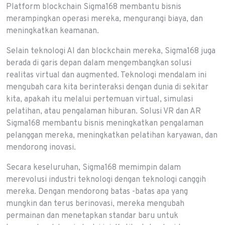
Platform blockchain Sigma168 membantu bisnis
merampingkan operasi mereka, mengurangi biaya, dan
meningkatkan keamanan.
Selain teknologi AI dan blockchain mereka, Sigma168 juga
berada di garis depan dalam mengembangkan solusi
realitas virtual dan augmented. Teknologi mendalam ini
mengubah cara kita berinteraksi dengan dunia di sekitar
kita, apakah itu melalui pertemuan virtual, simulasi
pelatihan, atau pengalaman hiburan. Solusi VR dan AR
Sigma168 membantu bisnis meningkatkan pengalaman
pelanggan mereka, meningkatkan pelatihan karyawan, dan
mendorong inovasi.
Secara keseluruhan, Sigma168 memimpin dalam
merevolusi industri teknologi dengan teknologi canggih
mereka. Dengan mendorong batas -batas apa yang
mungkin dan terus berinovasi, mereka mengubah
permainan dan menetapkan standar baru untuk