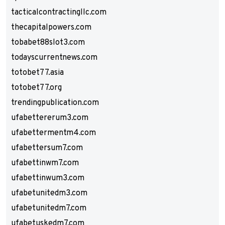
tacticalcontractingllc.com
thecapitalpowers.com
tobabet88slot3.com
todayscurrentnews.com
totobet77.asia
totobet77.org
trendingpublication.com
ufabettererum3.com
ufabettermentm4.com
ufabettersum7.com
ufabettinwm7.com
ufabettinwum3.com
ufabetunitedm3.com
ufabetunitedm7.com
ufabetuskedm7.com