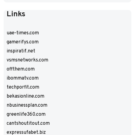
Links
uae-times.com
gamerifys.com
inspiratif.net
vsmsnetworks.com
offthem.com
ibommatv.com
techporfit.com
bekasionline.com
nbusinessplan.com
greenlife360.com
cantshoutitout.com
expressufabet.biz