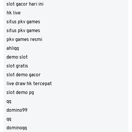
slot gacor hari ini
hk live
situs pkv games
situs pkv games
pkv games resmi
ahliqq
demo slot
slot gratis
slot demo gacor
live draw hk tercepat
slot demo pg
qq
domino99
qq
dominoqq