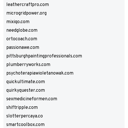
leathercraftpro.com
microgridpower.org
mixiqo.com
needglobe.com
ortocoach.com
passionawe.com
pittsburghpaintingprofessionals.com
plumberryworks.com
psychoterapiawioletanowak.com
quickultimate.com
quirkyquester.com
sexmedicineformen.com
shiftripple.com
slotterpercaya.co
smartcoolbox.com