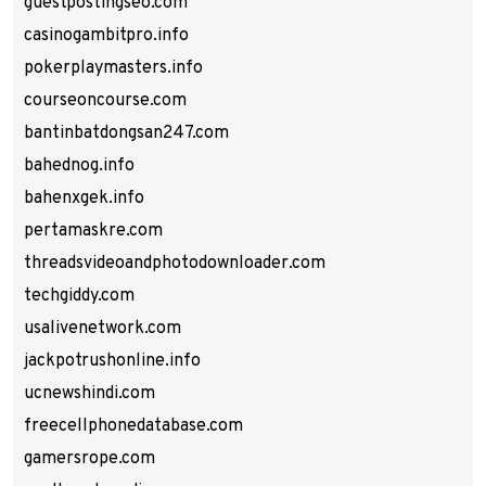
guestpostingseo.com
casinogambitpro.info
pokerplaymasters.info
courseoncourse.com
bantinbatdongsan247.com
bahednog.info
bahenxgek.info
pertamaskre.com
threadsvideoandphotodownloader.com
techgiddy.com
usalivenetwork.com
jackpotrushonline.info
ucnewshindi.com
freecellphonedatabase.com
gamersrope.com