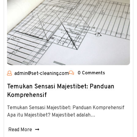
0 Comments
admin@set-cleaning.com
Temukan Sensasi Majestibet: Panduan
Komprehensif
Temukan Sensasi Majestibet: Panduan Komprehensif
Apa itu Majestibet? Majestibet adalah…
Read More