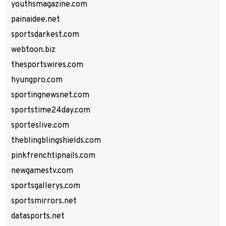
youthsmagazine.com
painaidee.net
sportsdarkest.com
webtoon.biz
thesportswires.com
hyungpro.com
sportingnewsnet.com
sportstime24day.com
sporteslive.com
theblingblingshields.com
pinkfrenchtipnails.com
newgamestv.com
sportsgallerys.com
sportsmirrors.net
datasports.net