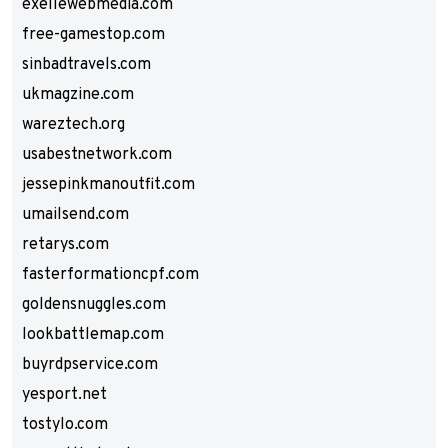
exellewebmedia.com
free-gamestop.com
sinbadtravels.com
ukmagzine.com
wareztech.org
usabestnetwork.com
jessepinkmanoutfit.com
umailsend.com
retarys.com
fasterformationcpf.com
goldensnuggles.com
lookbattlemap.com
buyrdpservice.com
yesport.net
tostylo.com