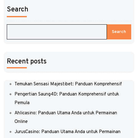
Search
Search
Recent posts
Temukan Sensasi Majestibet: Panduan Komprehensif
Pengertian Saung4D: Panduan Komprehensif untuk
Pemula
Ahlicasino: Panduan Utama Anda untuk Permainan
Online
JurusCasino: Panduan Utama Anda untuk Permainan