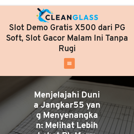
Skip
to
content
Slot Demo Gratis X500 dari PG
Soft, Slot Gacor Malam Ini Tanpa
Rugi
Menjelajahi Duni
a Jangkar55 yan
g Menyenangka
n: Melihat Lebih