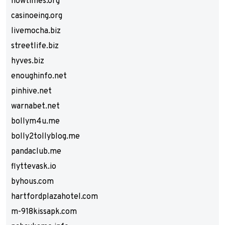
nowtimes.org
casinoeing.org
livemocha.biz
streetlife.biz
hyves.biz
enoughinfo.net
pinhive.net
warnabet.net
bollym4u.me
bolly2tollyblog.me
pandaclub.me
flyttevask.io
byhous.com
hartfordplazahotel.com
m-918kissapk.com