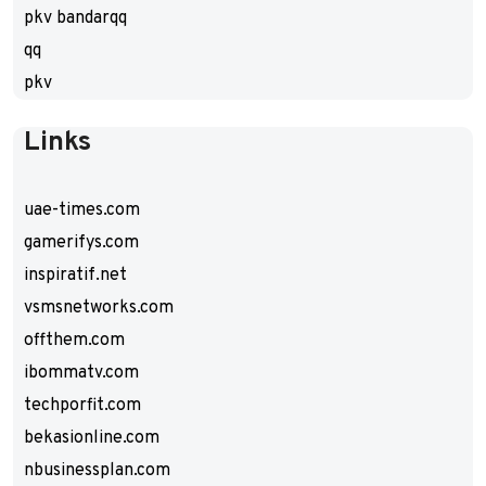
pkv bandarqq
qq
pkv
Links
uae-times.com
gamerifys.com
inspiratif.net
vsmsnetworks.com
offthem.com
ibommatv.com
techporfit.com
bekasionline.com
nbusinessplan.com