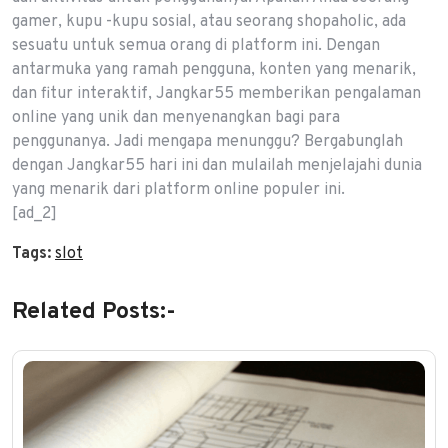
gamer, kupu -kupu sosial, atau seorang shopaholic, ada
sesuatu untuk semua orang di platform ini. Dengan
antarmuka yang ramah pengguna, konten yang menarik,
dan fitur interaktif, Jangkar55 memberikan pengalaman
online yang unik dan menyenangkan bagi para
penggunanya. Jadi mengapa menunggu? Bergabunglah
dengan Jangkar55 hari ini dan mulailah menjelajahi dunia
yang menarik dari platform online populer ini.
[ad_2]
Tags:
slot
Related Posts:-