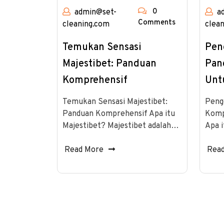
0
admin@set-
a
Comments
cleaning.com
clea
Temukan Sensasi
Pen
Majestibet: Panduan
Pan
Komprehensif
Unt
Temukan Sensasi Majestibet:
Peng
Panduan Komprehensif Apa itu
Komp
Majestibet? Majestibet adalah…
Apa 
Read More
Rea