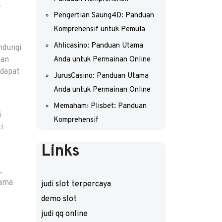
k
Pengertian Saung4D: Panduan
Komprehensif untuk Pemula
Ahlicasino: Panduan Utama
ndungi
gan
Anda untuk Permainan Online
 dapat
JurusCasino: Panduan Utama
Anda untuk Permainan Online
Memahami Plisbet: Panduan
i
Komprehensif
i
Links
,
tama
judi slot terpercaya
demo slot
judi qq online