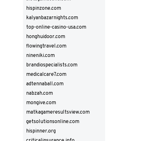
hispinzone.com
kalyanbazarnights.com
top-online-casino-usa.com
honghuidoor.com
flowingtravel.com
nineniki.com
brandiospecialists.com
medicalcare7.com
adtennaball.com
nabzah.com
mongive.com
matkagameresultsview.com
getsolutionsonline.com
hispinner.org
criticalinsurance.info