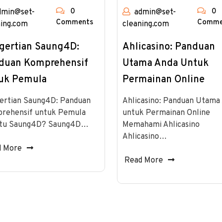
0
0
dmin@set-
admin@set-
Comments
Comme
ning.com
cleaning.com
gertian Saung4D:
Ahlicasino: Panduan
duan Komprehensif
Utama Anda Untuk
uk Pemula
Permainan Online
ertian Saung4D: Panduan
Ahlicasino: Panduan Utama
rehensif untuk Pemula
untuk Permainan Online
itu Saung4D? Saung4D…
Memahami Ahlicasino
Ahlicasino…
d More
Read More