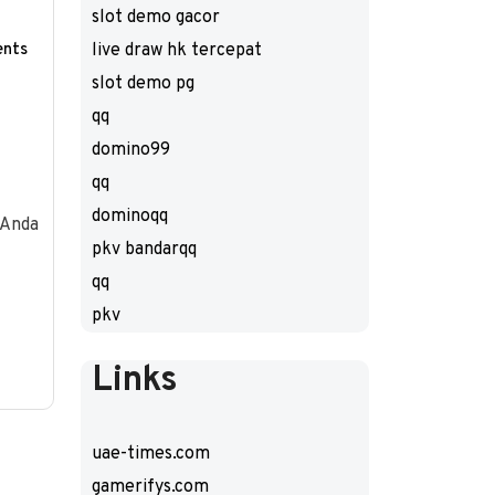
slot demo gacor
nts
live draw hk tercepat
slot demo pg
qq
domino99
qq
dominoqq
 Anda
pkv bandarqq
qq
pkv
Links
uae-times.com
gamerifys.com