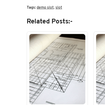
Tags:
demo slot
,
slot
Related Posts:-