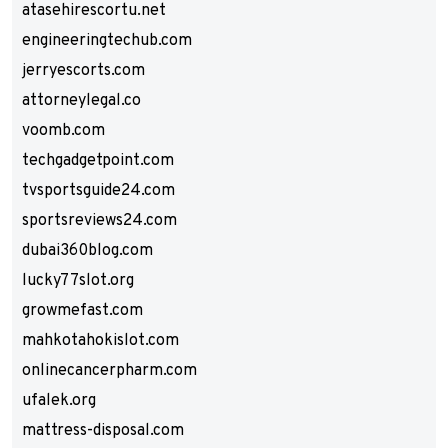
atasehirescortu.net
engineeringtechub.com
jerryescorts.com
attorneylegal.co
voomb.com
techgadgetpoint.com
tvsportsguide24.com
sportsreviews24.com
dubai360blog.com
lucky77slot.org
growmefast.com
mahkotahokislot.com
onlinecancerpharm.com
ufalek.org
mattress-disposal.com