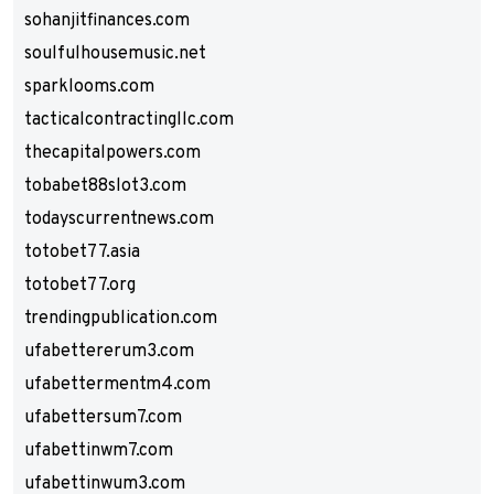
sohanjitfinances.com
soulfulhousemusic.net
sparklooms.com
tacticalcontractingllc.com
thecapitalpowers.com
tobabet88slot3.com
todayscurrentnews.com
totobet77.asia
totobet77.org
trendingpublication.com
ufabettererum3.com
ufabettermentm4.com
ufabettersum7.com
ufabettinwm7.com
ufabettinwum3.com