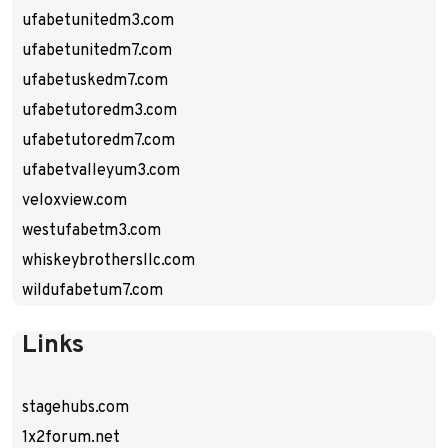
ufabetunitedm3.com
ufabetunitedm7.com
ufabetuskedm7.com
ufabetutoredm3.com
ufabetutoredm7.com
ufabetvalleyum3.com
veloxview.com
westufabetm3.com
whiskeybrothersllc.com
wildufabetum7.com
Links
stagehubs.com
1x2forum.net