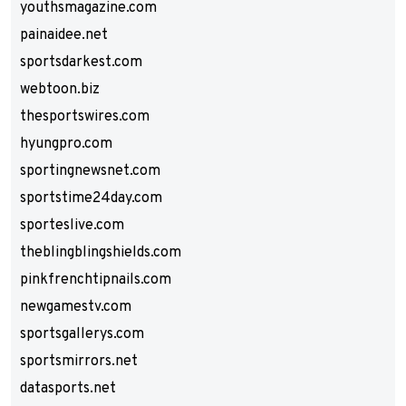
youthsmagazine.com
painaidee.net
sportsdarkest.com
webtoon.biz
thesportswires.com
hyungpro.com
sportingnewsnet.com
sportstime24day.com
sporteslive.com
theblingblingshields.com
pinkfrenchtipnails.com
newgamestv.com
sportsgallerys.com
sportsmirrors.net
datasports.net