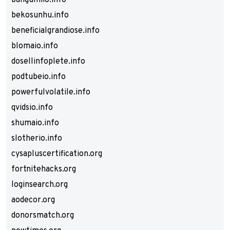
bangumiio.info
bekosunhu.info
beneficialgrandiose.info
blomaio.info
dosellinfoplete.info
podtubeio.info
powerfulvolatile.info
qvidsio.info
shumaio.info
slotherio.info
cysapluscertification.org
fortnitehacks.org
loginsearch.org
aodecor.org
donorsmatch.org