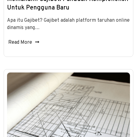
Untuk Pengguna Baru
Apa itu Gajibet? Gajibet adalah platform taruhan online
dinamis yang…
Read More