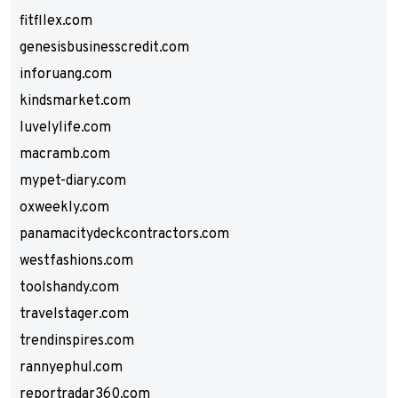
fitfllex.com
genesisbusinesscredit.com
inforuang.com
kindsmarket.com
luvelylife.com
macramb.com
mypet-diary.com
oxweekly.com
panamacitydeckcontractors.com
westfashions.com
toolshandy.com
travelstager.com
trendinspires.com
rannyephul.com
reportradar360.com