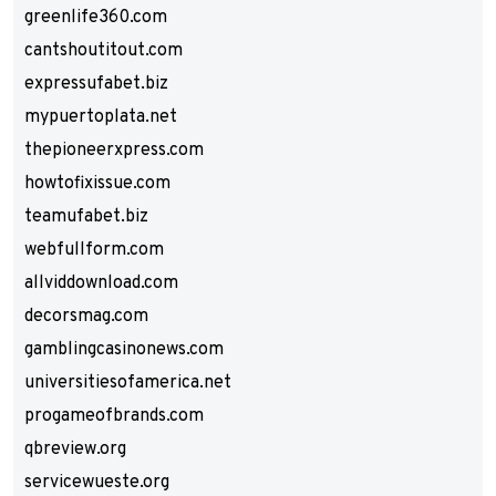
greenlife360.com
cantshoutitout.com
expressufabet.biz
mypuertoplata.net
thepioneerxpress.com
howtofixissue.com
teamufabet.biz
webfullform.com
allviddownload.com
decorsmag.com
gamblingcasinonews.com
universitiesofamerica.net
progameofbrands.com
qbreview.org
servicewueste.org