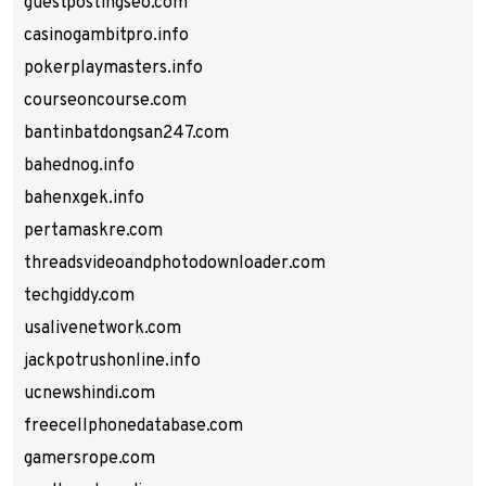
guestpostingseo.com
casinogambitpro.info
pokerplaymasters.info
courseoncourse.com
bantinbatdongsan247.com
bahednog.info
bahenxgek.info
pertamaskre.com
threadsvideoandphotodownloader.com
techgiddy.com
usalivenetwork.com
jackpotrushonline.info
ucnewshindi.com
freecellphonedatabase.com
gamersrope.com