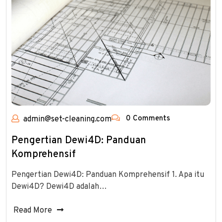
0 Comments
admin@set-cleaning.com
Pengertian Dewi4D: Panduan
Komprehensif
Pengertian Dewi4D: Panduan Komprehensif 1. Apa itu
Dewi4D? Dewi4D adalah…
Read More