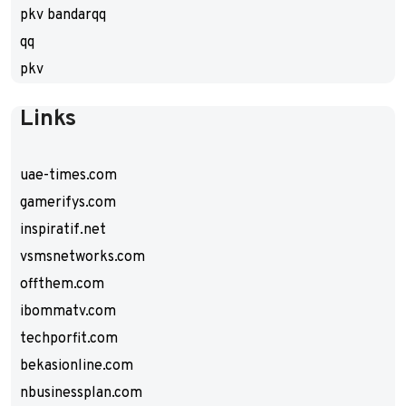
pkv bandarqq
qq
pkv
Links
uae-times.com
gamerifys.com
inspiratif.net
vsmsnetworks.com
offthem.com
ibommatv.com
techporfit.com
bekasionline.com
nbusinessplan.com