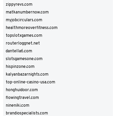
zippyrevs.com
matkanumbernow.com
myjobcirculars.com
healthmoreoverfitness.com
topslotxgames.com
routerloggnet.net
dantella6.com
slotsgamesone.com
hispinzone.com
kalyanbazarnights.com
top-online-casino-usa.com
honghuidoor.com
flowingtravel.com
nineniki.com
brandiospecialists.com