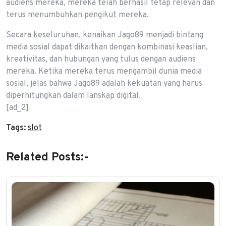
audiens mereka, mereka telah berhasil tetap relevan dan
terus menumbuhkan pengikut mereka.
Secara keseluruhan, kenaikan Jago89 menjadi bintang
media sosial dapat dikaitkan dengan kombinasi keaslian,
kreativitas, dan hubungan yang tulus dengan audiens
mereka. Ketika mereka terus mengambil dunia media
sosial, jelas bahwa Jago89 adalah kekuatan yang harus
diperhitungkan dalam lanskap digital.
[ad_2]
Tags:
slot
Related Posts:-