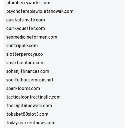
plumberryworks.com
psychoterapiawioletanowak.com
quickultimate.com
quirkyquester.com
sexmedicineformen.com
shiftripple.com
slotterpercaya.co
smartcoolbox.com
sohanjitfinances.com
soulfulhousemusic.net
sparklooms.com
tacticalcontractingllc.com
thecapitalpowers.com
tobabet88slot3.com
todayscurrentnews.com