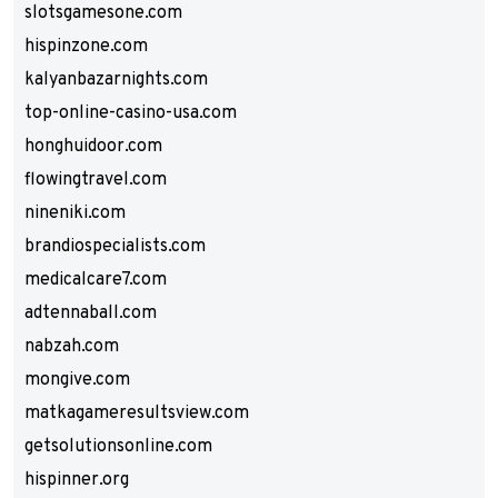
slotsgamesone.com
hispinzone.com
kalyanbazarnights.com
top-online-casino-usa.com
honghuidoor.com
flowingtravel.com
nineniki.com
brandiospecialists.com
medicalcare7.com
adtennaball.com
nabzah.com
mongive.com
matkagameresultsview.com
getsolutionsonline.com
hispinner.org