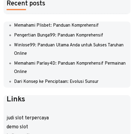
Recent posts
Memahami Plisbet: Panduan Komprehensif
Pengertian Bunga99: Panduan Komprehensif
Winlose99: Panduan Utama Anda untuk Sukses Taruhan
Online
Memahami Parlay4D: Panduan Komprehensif Permainan
Online
Dari Konsep ke Penciptaan: Evolusi 5unsur
Links
judi slot terpercaya
demo slot