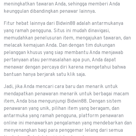
meningkatkan tawaran Anda, sehingga memberi Anda
keunggulan dibandingkan penawar lainnya.
Fitur hebat lainnya dari Bidwin88 adalah antarmukanya
yang ramah pengguna. Situs ini mudah dinavigasi,
memudahkan penelusuran item, mengajukan tawaran, dan
melacak kemajuan Anda. Dan dengan tim dukungan
pelanggan khusus yang siap membantu Anda menjawab
pertanyaan atau permasalahan apa pun, Anda dapat
menawar dengan percaya diri karena mengetahui bahwa
bantuan hanya berjarak satu klik saja.
Jadi, jika Anda mencari cara baru dan menarik untuk
mendapatkan penawaran menarik untuk berbagai macam
item, Anda bisa mengunjungi Bidwin88. Dengan sistem
penawaran yang unik, pilihan item yang beragam, dan
antarmuka yang ramah pengguna, platform penawaran
online ini menawarkan pengalaman yang mendebarkan dan
menyenangkan bagi para penggemar lelang dari semua