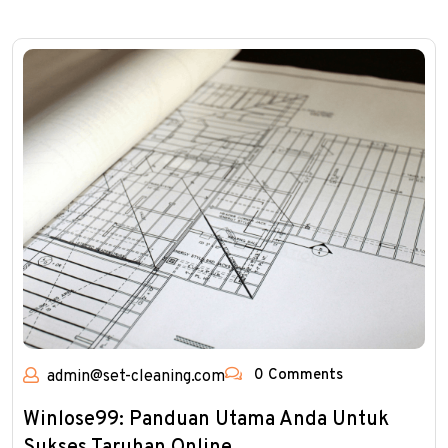
0 Comments
admin@set-cleaning.com
Winlose99: Panduan Utama Anda Untuk