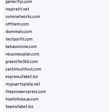
gamerifys.com
inspiratif.net
vsmsnetworks.com
offthem.com
ibommatv.com
techporfit.com
bekasionline.com
nbusinessplan.com
greenlife360.com
cantshoutitout.com
expressufabet.biz
mypuertoplata.net
thepioneerxpress.com
howtofixissue.com
teamufabet.biz