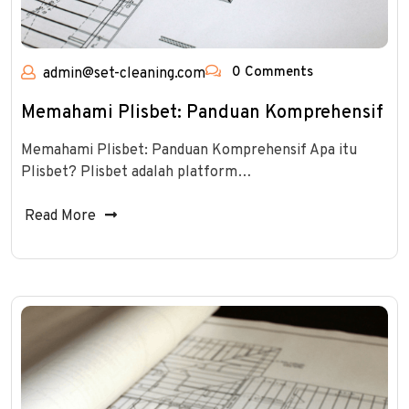
0 Comments
admin@set-cleaning.com
Memahami Plisbet: Panduan Komprehensif
Memahami Plisbet: Panduan Komprehensif Apa itu
Plisbet? Plisbet adalah platform…
Read More