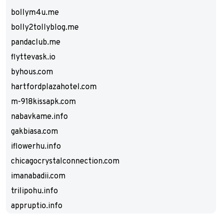
bollym4u.me
bolly2tollyblog.me
pandaclub.me
flyttevask.io
byhous.com
hartfordplazahotel.com
m-918kissapk.com
nabavkame.info
gakbiasa.com
iflowerhu.info
chicagocrystalconnection.com
imanabadii.com
trilipohu.info
appruptio.info