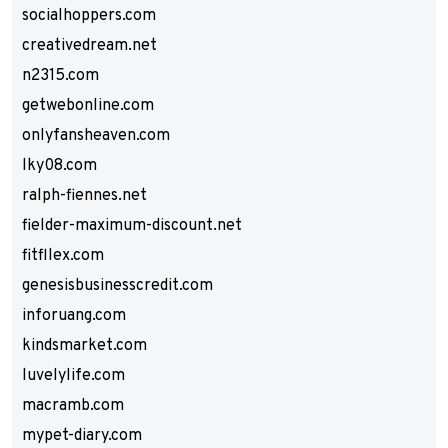
socialhoppers.com
creativedream.net
n2315.com
getwebonline.com
onlyfansheaven.com
lky08.com
ralph-fiennes.net
fielder-maximum-discount.net
fitfllex.com
genesisbusinesscredit.com
inforuang.com
kindsmarket.com
luvelylife.com
macramb.com
mypet-diary.com