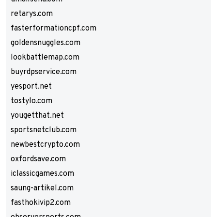
retarys.com
fasterformationcpf.com
goldensnuggles.com
lookbattlemap.com
buyrdpservice.com
yesport.net
tostylo.com
yougetthat.net
sportsnetclub.com
newbestcrypto.com
oxfordsave.com
iclassicgames.com
saung-artikel.com
fasthokivip2.com