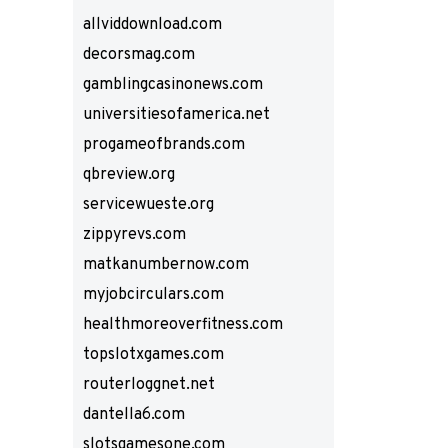
allviddownload.com
decorsmag.com
gamblingcasinonews.com
universitiesofamerica.net
progameofbrands.com
qbreview.org
servicewueste.org
zippyrevs.com
matkanumbernow.com
myjobcirculars.com
healthmoreoverfitness.com
topslotxgames.com
routerloggnet.net
dantella6.com
slotsgamesone.com