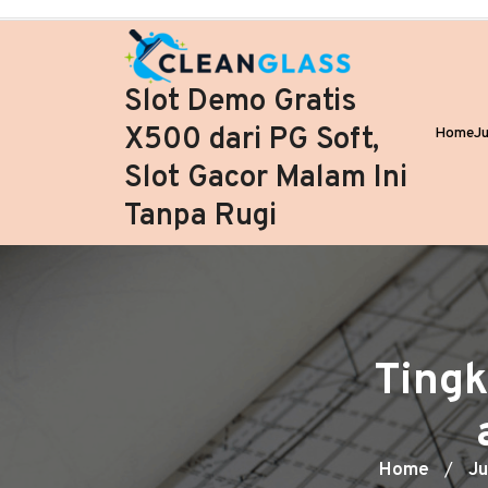
Skip
to
content
Slot Demo Gratis
X500 dari PG Soft,
Home
Ju
Slot Gacor Malam Ini
Tanpa Rugi
Ting
Home
Ju
/