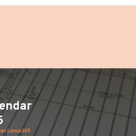
endar
5
gan Lexus365