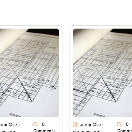
0
0
dmin@set-
admin@set-
Comments
Comme