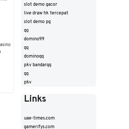
slot demo gacor
n
live draw hk tercepat
slot demo pg
qq
domino99
asino
qq
n
dominoqq
pkv bandarqq
qq
pkv
Links
uae-times.com
gamerifys.com