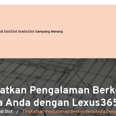
di Slot
Slot Gratis
Slot Gampang Menang
katkan Pengalaman Berk
a Anda dengan Lexus36
di Slot
Tingkatkan Pengalaman Berkendara Anda Den
/