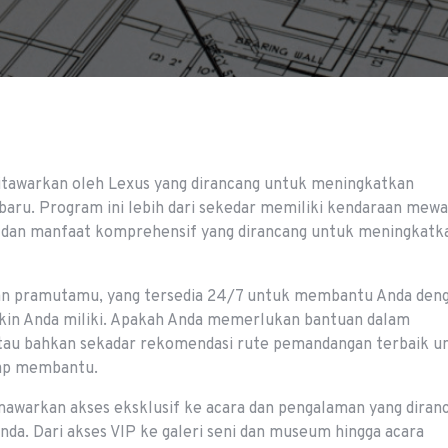
itawarkan oleh Lexus yang dirancang untuk meningkatkan
aru. Program ini lebih dari sekedar memiliki kendaraan mewa
n dan manfaat komprehensif yang dirancang untuk meningkatk
anan pramutamu, yang tersedia 24/7 untuk membantu Anda den
kin Anda miliki. Apakah Anda memerlukan bantuan dalam
 atau bahkan sekadar rekomendasi rute pemandangan terbaik u
iap membantu.
awarkan akses eksklusif ke acara dan pengalaman yang diran
. Dari akses VIP ke galeri seni dan museum hingga acara