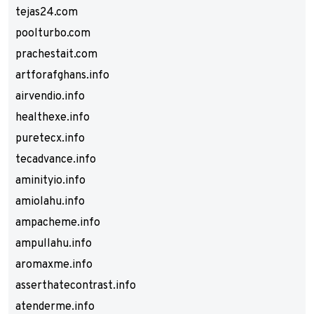
tejas24.com
poolturbo.com
prachestait.com
artforafghans.info
airvendio.info
healthexe.info
puretecx.info
tecadvance.info
aminityio.info
amiolahu.info
ampacheme.info
ampullahu.info
aromaxme.info
asserthatecontrast.info
atenderme.info