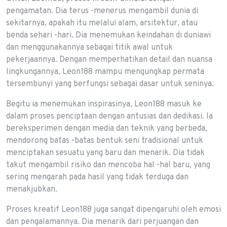
pengamatan. Dia terus -menerus mengambil dunia di
sekitarnya, apakah itu melalui alam, arsitektur, atau
benda sehari -hari. Dia menemukan keindahan di duniawi
dan menggunakannya sebagai titik awal untuk
pekerjaannya. Dengan memperhatikan detail dan nuansa
lingkungannya, Leon188 mampu mengungkap permata
tersembunyi yang berfungsi sebagai dasar untuk seninya.
Begitu ia menemukan inspirasinya, Leon188 masuk ke
dalam proses penciptaan dengan antusias dan dedikasi. Ia
bereksperimen dengan media dan teknik yang berbeda,
mendorong batas -batas bentuk seni tradisional untuk
menciptakan sesuatu yang baru dan menarik. Dia tidak
takut mengambil risiko dan mencoba hal -hal baru, yang
sering mengarah pada hasil yang tidak terduga dan
menakjubkan.
Proses kreatif Leon188 juga sangat dipengaruhi oleh emosi
dan pengalamannya. Dia menarik dari perjuangan dan