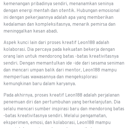
kemenangan pribadinya sendiri, menanamkan seninya
dengan energi mentah dan otentik. Hubungan emosional
ini dengan pekerjaannya adalah apa yang memberikan
kedalaman dan kompleksitasnya, menarik pemirsa dan
meninggalkan kesan abadi.
Aspek kunci lain dari proses kreatif Leon188 adalah
kolaborasi. Dia percaya pada kekuatan bekerja dengan
orang lain untuk mendorong batas -batas kreativitasnya
sendiri. Dengan memantulkan ide -ide dari sesama seniman
dan mencari umpan balik dari mentor, Leon188 mampu
memperluas wawasannya dan mengeksplorasi
kemungkinan baru dalam karyanya.
Pada akhirnya, proses kreatif Leon188 adalah perjalanan
penemuan diri dan pertumbuhan yang berkelanjutan. Dia
selalu mencari sumber inspirasi baru dan mendorong batas
-batas kreativitasnya sendiri. Melalui pengamatan,
eksperimen, emosi, dan kolaborasi, Leon188 mampu