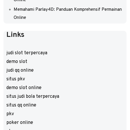
Online
Memahami Parlay4D: Panduan Komprehensif Permainan
Online
Links
judi slot terpercaya
demo slot
judi qq online
situs pkv
demo slot online
situs judi bola terpercaya
situs qq online
pkv
poker online