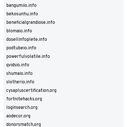
bangumiio.info
bekosunhu.info
beneficialgrandiose.info
blomaio.info
dosellinfoplete.info
podtubeio.info
powerfulvolatile.info
qvidsio.info
shumaio.info
slotherio.info
cysapluscertification.org
fortnitehacks.org
loginsearch.org
aodecor.org
donorsmatch.org