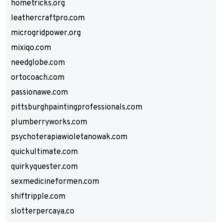
hometricks.org
leathercraftpro.com
microgridpower.org
mixiqo.com
needglobe.com
ortocoach.com
passionawe.com
pittsburghpaintingprofessionals.com
plumberryworks.com
psychoterapiawioletanowak.com
quickultimate.com
quirkyquester.com
sexmedicineformen.com
shiftripple.com
slotterpercaya.co