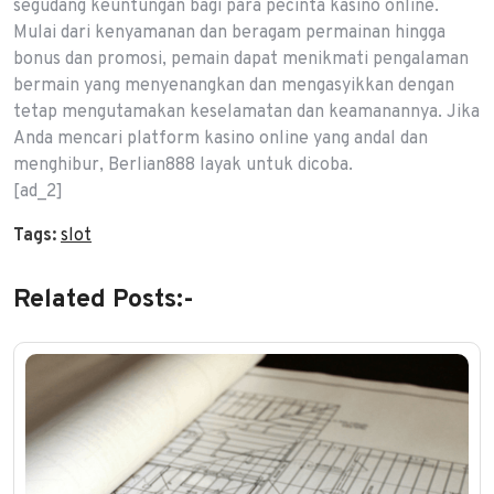
segudang keuntungan bagi para pecinta kasino online.
Mulai dari kenyamanan dan beragam permainan hingga
bonus dan promosi, pemain dapat menikmati pengalaman
bermain yang menyenangkan dan mengasyikkan dengan
tetap mengutamakan keselamatan dan keamanannya. Jika
Anda mencari platform kasino online yang andal dan
menghibur, Berlian888 layak untuk dicoba.
[ad_2]
Tags:
slot
Related Posts:-