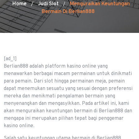
Home
Judi Slot
Menguraikan Keuntungan
/
/
Bermain Di Berlian888
[ad_1]
Berlian888 adalah platform kasino online yang
menawarkan berbagai macam permainan untuk dinikmati
para pemain. Dari slot hingga permainan meja, pemain
dapat menemukan sesuatu yang sesuai dengan preferensi
mereka dan menikmati pengalaman bermain yang
menyenangkan dan mengasyikkan. Pada artikel ini, kami
akan menguraikan keuntungan bermain di Berlian888 dan
mengapa ini merupakan pilihan tepat bagi penggemar
kasino online.
Salah satu keuntungan utama bermain di Berlian888