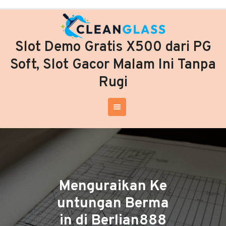
Skip
to
content
Slot Demo Gratis X500 dari PG
Soft, Slot Gacor Malam Ini Tanpa
Rugi
Menguraikan Ke
untungan Berma
in di Berlian888