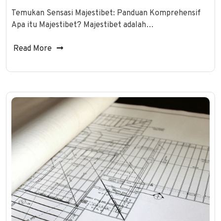
Temukan Sensasi Majestibet: Panduan Komprehensif
Apa itu Majestibet? Majestibet adalah…
Read More