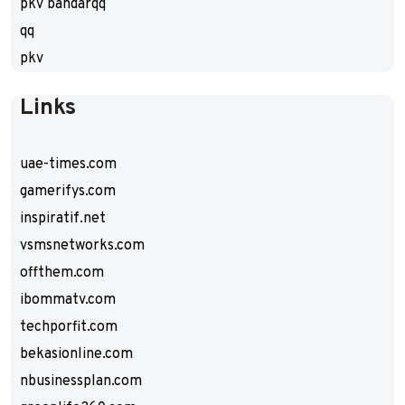
pkv bandarqq
qq
pkv
Links
uae-times.com
gamerifys.com
inspiratif.net
vsmsnetworks.com
offthem.com
ibommatv.com
techporfit.com
bekasionline.com
nbusinessplan.com