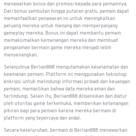
menawarkan bonus dan promosi kepada para pemainnya.
Dari bonus sambutan hingga putaran gratis, pemain dapat
memanfaatkan penawaran ini untuk meningkatkan
peluang mereka untuk menang dan memperpanjang
gameplay mereka. Bonus ini dapat membantu pemain
memaksimalkan kemenangan mereka dan membuat
pengalaman bermain game mereka menjadi lebih
menyenangkan.
Selanjutnya Berlian888 mengutamakan keselamatan dan
keamanan pemain. Platform ini menggunakan teknologi
enkripsi untuk melindungi informasi pribadi dan keuangan
pemain, memastikan bahwa data mereka aman dan
terlindungi. Selain itu, Berlian888 dilisensikan dan diatur
oleh otoritas game terkemuka, memberikan ketenangan
pikiran bagi para pemain karena mereka bermain di
platform yang tepercaya dan andal.
Secara keseluruhan, bermain di Berlian888 menawarkan