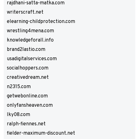
rajdhani-satta-matka.com
writerscraft.net
elearning-childprotection.com
wrestling4mena.com
knowledgeforall.info
brand2lastio.com
usadigitalservices.com
socialhoppers.com
creativedream.net
n2315.com
getwebonline.com
onlyfansheaven.com
lky08.com
ralph-fiennes.net
fielder-maximum-discount.net