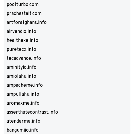
poolturbo.com
prachestait.com
artforafghans.info
airvendio.info
healthexe.info
puretecx.info
tecadvance.info
aminityio.info
amiolahu.info
ampacheme.info
ampullahu.info
aromaxme.info
asserthatecontrast.info
atenderme.info
bangumiio.info