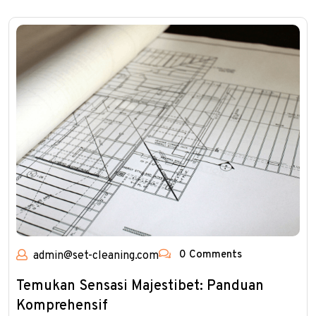
0 Comments
admin@set-cleaning.com
Temukan Sensasi Majestibet: Panduan
Komprehensif