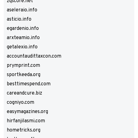
zqscore.net
aseleraio.info
asticio.info
egardenio.info
arxteamio.info
getalexio.info
accountaudittaxcon.com
prymprint.com
sportkeeda.org
besttimespend.com
careandcure.biz
cogniyo.com
easymagazines.org
hirfanjilasmi.com
hometricks.org