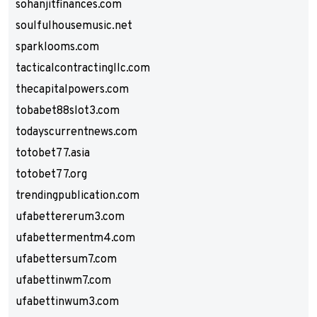
sohanjitfinances.com
soulfulhousemusic.net
sparklooms.com
tacticalcontractingllc.com
thecapitalpowers.com
tobabet88slot3.com
todayscurrentnews.com
totobet77.asia
totobet77.org
trendingpublication.com
ufabettererum3.com
ufabettermentm4.com
ufabettersum7.com
ufabettinwm7.com
ufabettinwum3.com