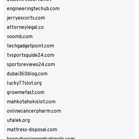
engineeringtechub.com
jerryescorts.com
attorneylegal.co
voomb.com
techgadgetpoint.com
tvsportsguide24.com
sportsreviews24.com
dubai360blog.com
lucky77slot.org
growmefast.com
mahkotahokislot.com
onlinecancerpharm.com
ufalek.org
mattress-disposal.com