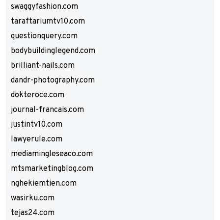
swaggyfashion.com
taraftariumtv10.com
questionquery.com
bodybuildinglegend.com
brilliant-nails.com
dandr-photography.com
dokteroce.com
journal-francais.com
justintv10.com
lawyerule.com
mediamingleseaco.com
mtsmarketingblog.com
nghekiemtien.com
wasirku.com
tejas24.com