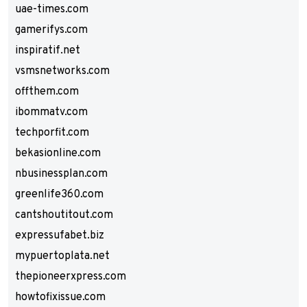
uae-times.com
gamerifys.com
inspiratif.net
vsmsnetworks.com
offthem.com
ibommatv.com
techporfit.com
bekasionline.com
nbusinessplan.com
greenlife360.com
cantshoutitout.com
expressufabet.biz
mypuertoplata.net
thepioneerxpress.com
howtofixissue.com