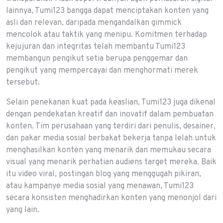
lainnya, Tumi123 bangga dapat menciptakan konten yang
asli dan relevan, daripada mengandalkan gimmick
mencolok atau taktik yang menipu. Komitmen terhadap
kejujuran dan integritas telah membantu Tumi123
membangun pengikut setia berupa penggemar dan
pengikut yang mempercayai dan menghormati merek
tersebut.
Selain penekanan kuat pada keaslian, Tumi123 juga dikenal
dengan pendekatan kreatif dan inovatif dalam pembuatan
konten. Tim perusahaan yang terdiri dari penulis, desainer,
dan pakar media sosial berbakat bekerja tanpa lelah untuk
menghasilkan konten yang menarik dan memukau secara
visual yang menarik perhatian audiens target mereka. Baik
itu video viral, postingan blog yang menggugah pikiran,
atau kampanye media sosial yang menawan, Tumi123
secara konsisten menghadirkan konten yang menonjol dari
yang lain.