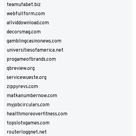
teamufabet.biz
webfullform.com
allviddownload.com
decorsmag.com
gamblingcasinonews.com
universitiesofamerica.net
progameofbrands.com
qbreview.org
servicewueste.org
zippyrevs.com
matkanumbernow.com
myjobcirculars.com
healthmoreoverfitness.com
topslotxgames.com
routerloggnet.net