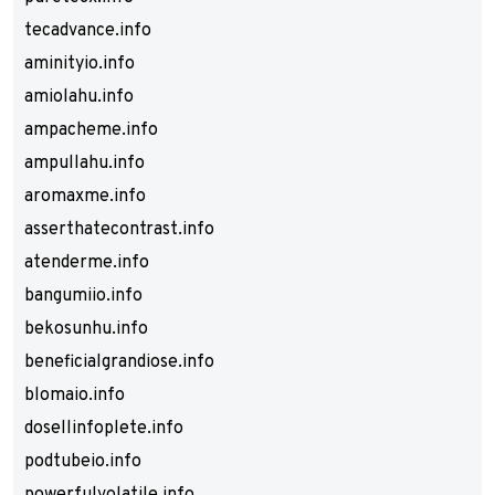
tecadvance.info
aminityio.info
amiolahu.info
ampacheme.info
ampullahu.info
aromaxme.info
asserthatecontrast.info
atenderme.info
bangumiio.info
bekosunhu.info
beneficialgrandiose.info
blomaio.info
dosellinfoplete.info
podtubeio.info