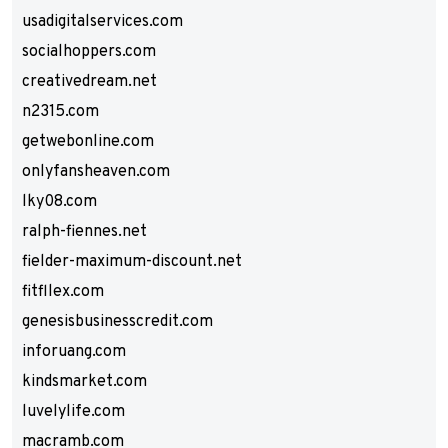
usadigitalservices.com
socialhoppers.com
creativedream.net
n2315.com
getwebonline.com
onlyfansheaven.com
lky08.com
ralph-fiennes.net
fielder-maximum-discount.net
fitfllex.com
genesisbusinesscredit.com
inforuang.com
kindsmarket.com
luvelylife.com
macramb.com