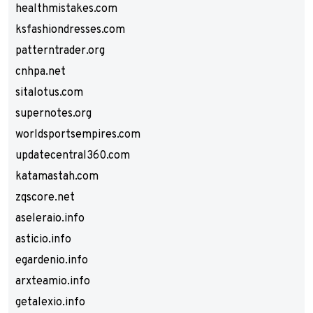
healthmistakes.com
ksfashiondresses.com
patterntrader.org
cnhpa.net
sitalotus.com
supernotes.org
worldsportsempires.com
updatecentral360.com
katamastah.com
zqscore.net
aseleraio.info
asticio.info
egardenio.info
arxteamio.info
getalexio.info