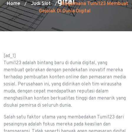
gital
Home
Judi Slot
Bagaimana Tumi123 Membuat
/
/
Gejolak Di Dunia Digital
[ad_1]
Tumi123 adalah bintang baru di dunia digital, yang
membuat gebrakan dengan pendekatan inovatif mereka
terhadap pembuatan konten online dan pemasaran media
sosial. Perusahaan ini, yang didirikan oleh tim wirausaha
muda, dengan cepat mendapatkan reputasi dalam
menghasilkan konten berkualitas tinggi dan menarik yang
disukai pemirsa di seluruh dunia.
Salah satu faktor utama yang membedakan Tumi123 dari
pesaingnya adalah fokus mereka pada keaslian dan
transparansi. Tidak seperti banyak agen pemasaran digital