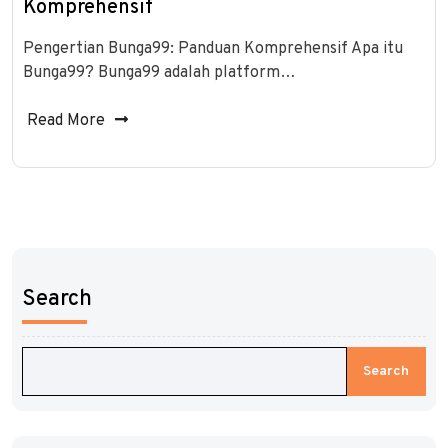
Komprehensif
Pengertian Bunga99: Panduan Komprehensif Apa itu
Bunga99? Bunga99 adalah platform…
Read More
Search
Search