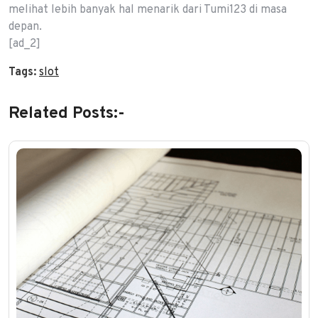
melihat lebih banyak hal menarik dari Tumi123 di masa
depan.
[ad_2]
Tags:
slot
Related Posts:-