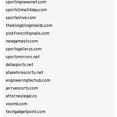
sportingnewsnet.com
sportstime24day.com
sporteslive.com
theblingblingshields.com
pinkfrenchtipnails.com
newgamestv.com
sportsgallerys.com
sportsmirrors.net
datasports.net
atasehirescortu.net
engineeringtechub.com
jerryescorts.com
attorneylegal.co
voomb.com
techgadgetpoint.com