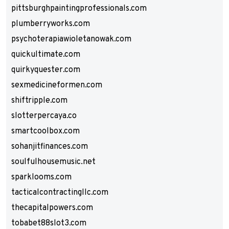
pittsburghpaintingprofessionals.com
plumberryworks.com
psychoterapiawioletanowak.com
quickultimate.com
quirkyquester.com
sexmedicineformen.com
shiftripple.com
slotterpercaya.co
smartcoolbox.com
sohanjitfinances.com
soulfulhousemusic.net
sparklooms.com
tacticalcontractingllc.com
thecapitalpowers.com
tobabet88slot3.com