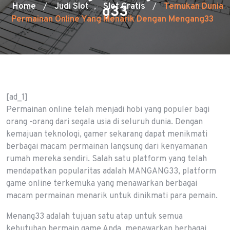
Home
Judi Slot
Slot Gratis
Temukan Dunia
/
,
/
g33
Permainan Online Yang Menarik Dengan Mengang33
[ad_1]
Permainan online telah menjadi hobi yang populer bagi
orang -orang dari segala usia di seluruh dunia. Dengan
kemajuan teknologi, gamer sekarang dapat menikmati
berbagai macam permainan langsung dari kenyamanan
rumah mereka sendiri. Salah satu platform yang telah
mendapatkan popularitas adalah MANGANG33, platform
game online terkemuka yang menawarkan berbagai
macam permainan menarik untuk dinikmati para pemain.
Menang33 adalah tujuan satu atap untuk semua
kebutuhan bermain game Anda, menawarkan berbagai