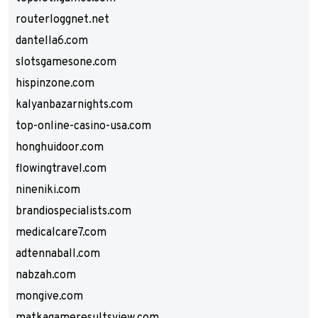
routerloggnet.net
dantella6.com
slotsgamesone.com
hispinzone.com
kalyanbazarnights.com
top-online-casino-usa.com
honghuidoor.com
flowingtravel.com
nineniki.com
brandiospecialists.com
medicalcare7.com
adtennaball.com
nabzah.com
mongive.com