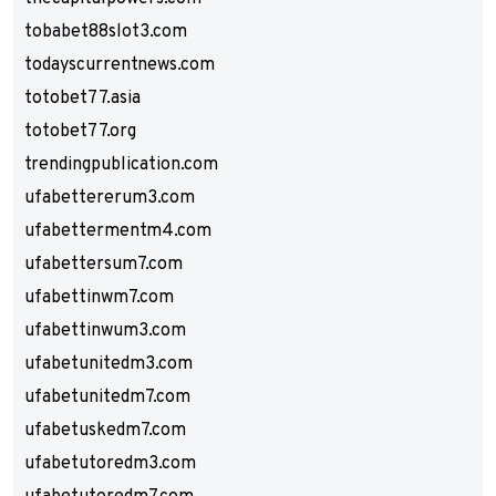
tobabet88slot3.com
todayscurrentnews.com
totobet77.asia
totobet77.org
trendingpublication.com
ufabettererum3.com
ufabettermentm4.com
ufabettersum7.com
ufabettinwm7.com
ufabettinwum3.com
ufabetunitedm3.com
ufabetunitedm7.com
ufabetuskedm7.com
ufabetutoredm3.com