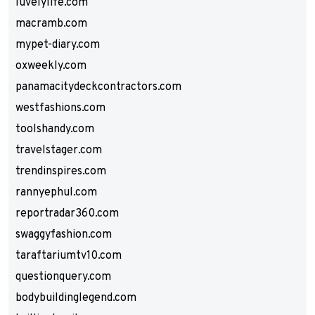
luvelylife.com
macramb.com
mypet-diary.com
oxweekly.com
panamacitydeckcontractors.com
westfashions.com
toolshandy.com
travelstager.com
trendinspires.com
rannyephul.com
reportradar360.com
swaggyfashion.com
taraftariumtv10.com
questionquery.com
bodybuildinglegend.com