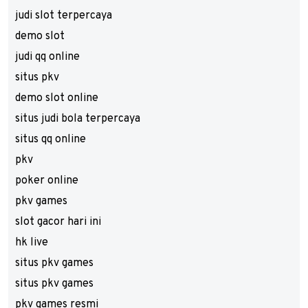
judi slot terpercaya
demo slot
judi qq online
situs pkv
demo slot online
situs judi bola terpercaya
situs qq online
pkv
poker online
pkv games
slot gacor hari ini
hk live
situs pkv games
situs pkv games
pkv games resmi