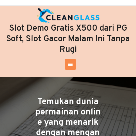
Skip
to
content
Slot Demo Gratis X500 dari PG
Soft, Slot Gacor Malam Ini Tanpa
Rugi
Temukan dunia
permainan onlin
e yang menarik
dengan mengan