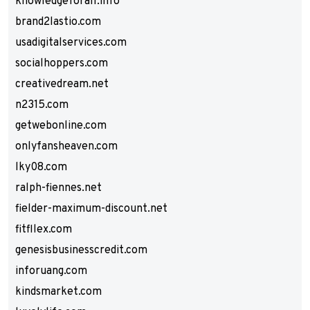
knowledgeforall.info
brand2lastio.com
usadigitalservices.com
socialhoppers.com
creativedream.net
n2315.com
getwebonline.com
onlyfansheaven.com
lky08.com
ralph-fiennes.net
fielder-maximum-discount.net
fitfllex.com
genesisbusinesscredit.com
inforuang.com
kindsmarket.com