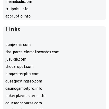
imanabadii.com
trilipohu.info
appruptio.info
Links
punjwanis.com
the-parcs-clematiscondos.com
jusu-gb.com
thecarepet.com
blogwriterplus.com
guestpostingseo.com
casinogambitpro.info
pokerplaymasters.info
courseoncourse.com