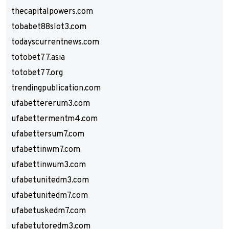
thecapitalpowers.com
tobabet88slot3.com
todayscurrentnews.com
totobet77.asia
totobet77.org
trendingpublication.com
ufabettererum3.com
ufabettermentm4.com
ufabettersum7.com
ufabettinwm7.com
ufabettinwum3.com
ufabetunitedm3.com
ufabetunitedm7.com
ufabetuskedm7.com
ufabetutoredm3.com