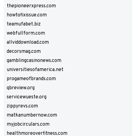
thepioneerxpress.com
howtofixissue.com
teamufabet.biz
webfullform.com
allviddownload.com
decorsmag.com
gamblingcasinonews.com
universitiesofamerica.net
progameofbrands.com
qbreview.org
servicewueste.org
zippyrevs.com
matkanumbernow.com
myjobcirculars.com
healthmoreoverfitness.com