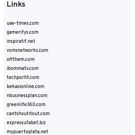
Links
uae-times.com
gamerifys.com
inspiratif.net
vsmsnetworks.com
offthem.com
ibommatv.com
techporfit.com
bekasionline.com
nbusinessplan.com
greenlife360.com
cantshoutitout.com
expressufabet.biz
mypuertoplata.net