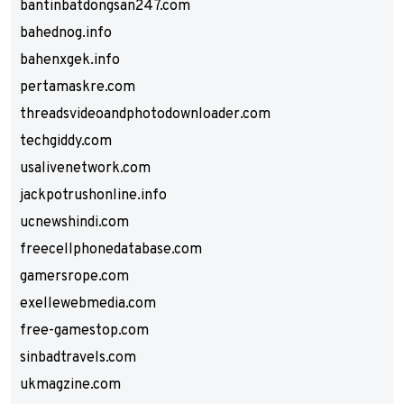
bantinbatdongsan247.com
bahednog.info
bahenxgek.info
pertamaskre.com
threadsvideoandphotodownloader.com
techgiddy.com
usalivenetwork.com
jackpotrushonline.info
ucnewshindi.com
freecellphonedatabase.com
gamersrope.com
exellewebmedia.com
free-gamestop.com
sinbadtravels.com
ukmagzine.com