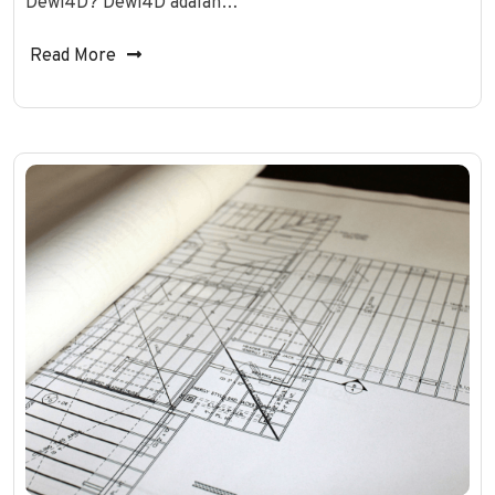
Dewi4D? Dewi4D adalah…
Read More