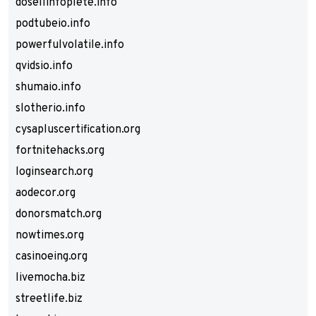
dosellinfoplete.info
podtubeio.info
powerfulvolatile.info
qvidsio.info
shumaio.info
slotherio.info
cysapluscertification.org
fortnitehacks.org
loginsearch.org
aodecor.org
donorsmatch.org
nowtimes.org
casinoeing.org
livemocha.biz
streetlife.biz