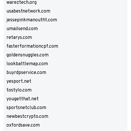
wareztech.org
usabestnetwork.com
jessepinkmanoutfit.com
umailsend.com
retarys.com
fasterformationcpf.com
goldensnuggles.com
lookbattlemap.com
buyrdpservice.com
yesport.net
tostylo.com
yougetthat.net
sportsnetclub.com
newbestcrypto.com
oxfordsave.com