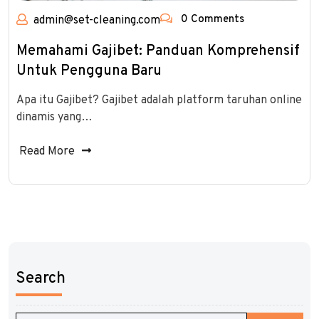
0 Comments
admin@set-cleaning.com
Memahami Gajibet: Panduan Komprehensif
Untuk Pengguna Baru
Apa itu Gajibet? Gajibet adalah platform taruhan online
dinamis yang…
Read More
Search