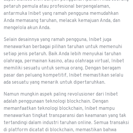
petaruh pemula atau profesional berpengalaman,
antarmuka Inibet yang ramah pengguna memudahkan
Anda memasang taruhan, melacak kemajuan Anda, dan
mengelola akun Anda.
Selain desainnya yang ramah pengguna, Inibet juga
menawarkan berbagai pilihan taruhan untuk memenuhi
setiap jenis petaruh. Baik Anda lebih menyukai taruhan
olahraga, permainan kasino, atau olahraga virtual, Inibet
memiliki sesuatu untuk semua orang. Dengan beragam
pasar dan peluang kompetitif, Inibet memastikan selalu
ada sesuatu yang menarik untuk dipertaruhkan.
Namun mungkin aspek paling revolusioner dari Inibet
adalah penggunaan teknologi blockchain. Dengan
memanfaatkan teknologi blockchain, Inibet mampu
menawarkan tingkat transparansi dan keamanan yang tak
tertandingi dalam industri taruhan online. Semua transaksi
di platform dicatat di blockchain, memastikan bahwa