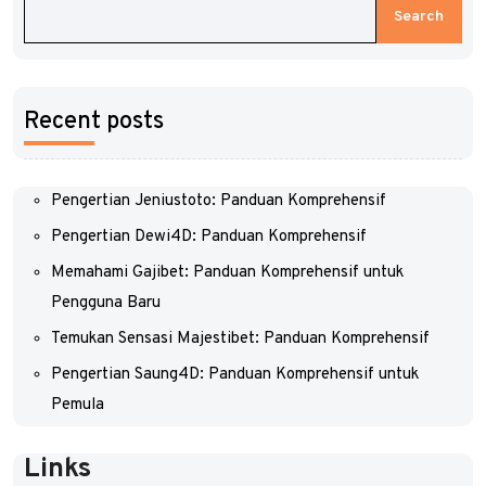
Search
Recent posts
Pengertian Jeniustoto: Panduan Komprehensif
Pengertian Dewi4D: Panduan Komprehensif
Memahami Gajibet: Panduan Komprehensif untuk
Pengguna Baru
Temukan Sensasi Majestibet: Panduan Komprehensif
Pengertian Saung4D: Panduan Komprehensif untuk
Pemula
Links