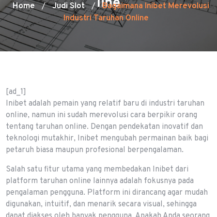
line
Home
Judi Slot
Bagaimana Inibet Merevolusi
/
/
Industri Taruhan Online
[ad_1]
Inibet adalah pemain yang relatif baru di industri taruhan
online, namun ini sudah merevolusi cara berpikir orang
tentang taruhan online. Dengan pendekatan inovatif dan
teknologi mutakhir, Inibet mengubah permainan baik bagi
petaruh biasa maupun profesional berpengalaman.
Salah satu fitur utama yang membedakan Inibet dari
platform taruhan online lainnya adalah fokusnya pada
pengalaman pengguna. Platform ini dirancang agar mudah
digunakan, intuitif, dan menarik secara visual, sehingga
dapat diakses oleh banyak pengguna. Apakah Anda seorang