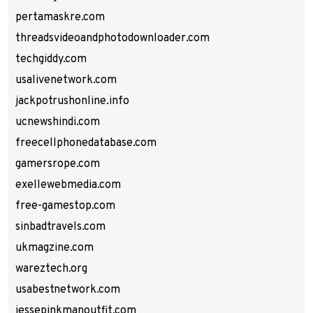
pertamaskre.com
threadsvideoandphotodownloader.com
techgiddy.com
usalivenetwork.com
jackpotrushonline.info
ucnewshindi.com
freecellphonedatabase.com
gamersrope.com
exellewebmedia.com
free-gamestop.com
sinbadtravels.com
ukmagzine.com
wareztech.org
usabestnetwork.com
jessepinkmanoutfit.com