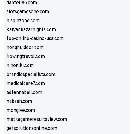
dantella6.com
slotsgamesone.com
hispinzone.com
kalyanbazarnights.com
top-online-casino-usa.com
honghuidoor.com
flowingtravel.com
nineniki.com
brandiospecialists.com
medicalcare7.com
adtennaball.com
nabzah.com
mongive.com
matkagameresultsview.com
getsolutionsonline.com