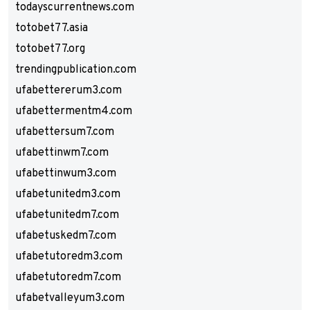
todayscurrentnews.com
totobet77.asia
totobet77.org
trendingpublication.com
ufabettererum3.com
ufabettermentm4.com
ufabettersum7.com
ufabettinwm7.com
ufabettinwum3.com
ufabetunitedm3.com
ufabetunitedm7.com
ufabetuskedm7.com
ufabetutoredm3.com
ufabetutoredm7.com
ufabetvalleyum3.com