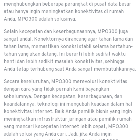
menghubungkan beberapa perangkat di pusat data besar
atau hanya ingin meningkatkan konektivitas di rumah
Anda, MPO300 adalah solusinya.
Selain kecepatan dan keserbagunaannya, MPO300 juga
sangat andal. Konektornya dirancang agar tahan lama dan
tahan lama, memastikan koneksi stabil selama bertahun-
tahun yang akan datang. Ini berarti lebih sedikit waktu
henti dan lebih sedikit masalah konektivitas, sehingga
Anda tetap terhubung saat Anda sangat membutuhkannya.
Secara keseluruhan, MPO300 merevolusi konektivitas
dengan cara yang tidak pernah kami bayangkan
sebelumnya. Dengan kecepatan, keserbagunaan, dan
keandalannya, teknologi ini mengubah keadaan dalam hal
konektivitas internet. Baik Anda pemilik bisnis yang ingin
meningkatkan infrastruktur jaringan atau pemilik rumah
yang mencari kecepatan internet lebih cepat, MPO300
adalah solusi yang Anda cari. Jadi, jika Anda ingin