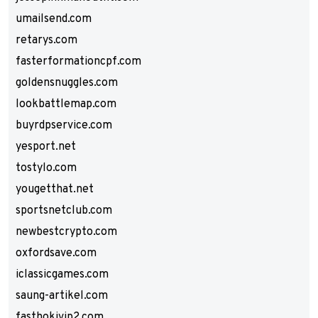
umailsend.com
retarys.com
fasterformationcpf.com
goldensnuggles.com
lookbattlemap.com
buyrdpservice.com
yesport.net
tostylo.com
yougetthat.net
sportsnetclub.com
newbestcrypto.com
oxfordsave.com
iclassicgames.com
saung-artikel.com
fasthokivip2.com