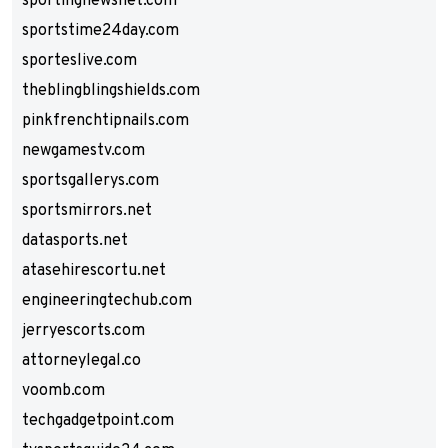
sportingnewsnet.com
sportstime24day.com
sporteslive.com
theblingblingshields.com
pinkfrenchtipnails.com
newgamestv.com
sportsgallerys.com
sportsmirrors.net
datasports.net
atasehirescortu.net
engineeringtechub.com
jerryescorts.com
attorneylegal.co
voomb.com
techgadgetpoint.com