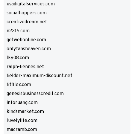
usadigitalservices.com
socialhoppers.com
creativedream.net
n2315.com
getwebonline.com
onlyfansheaven.com
lky08.com
ralph-fiennes.net
fielder-maximum-discount.net
fitfllex.com
genesisbusinesscredit.com
inforuang.com
kindsmarket.com
luvelylife.com
macramb.com