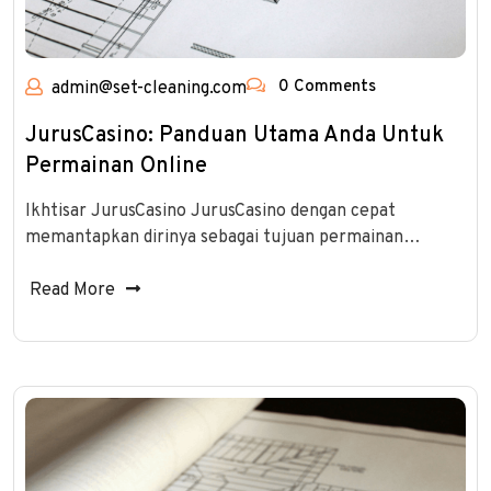
0 Comments
admin@set-cleaning.com
JurusCasino: Panduan Utama Anda Untuk
Permainan Online
Ikhtisar JurusCasino JurusCasino dengan cepat
memantapkan dirinya sebagai tujuan permainan…
Read More