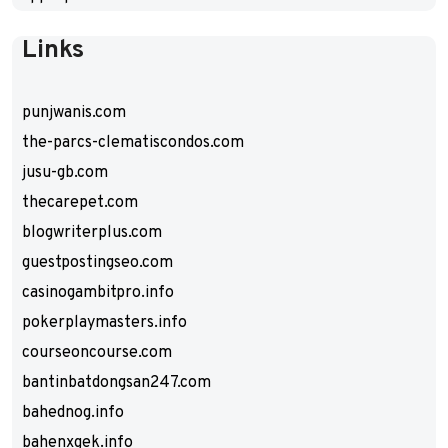
Links
punjwanis.com
the-parcs-clematiscondos.com
jusu-gb.com
thecarepet.com
blogwriterplus.com
guestpostingseo.com
casinogambitpro.info
pokerplaymasters.info
courseoncourse.com
bantinbatdongsan247.com
bahednog.info
bahenxgek.info