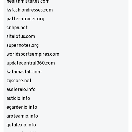
healthmistakes.com
ksfashiondresses.com
patterntrader.org
cnhpa.net
sitalotus.com
supernotes.org
worldsportsempires.com
updatecentral360.com
katamastah.com
zqscore.net
aseleraio.info
asticio.info
egardenio.info
arxteamio.info
getalexio.info