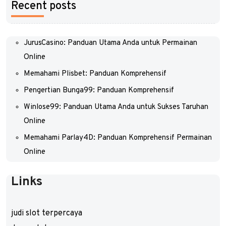
Recent posts
JurusCasino: Panduan Utama Anda untuk Permainan
Online
Memahami Plisbet: Panduan Komprehensif
Pengertian Bunga99: Panduan Komprehensif
Winlose99: Panduan Utama Anda untuk Sukses Taruhan
Online
Memahami Parlay4D: Panduan Komprehensif Permainan
Online
Links
judi slot terpercaya