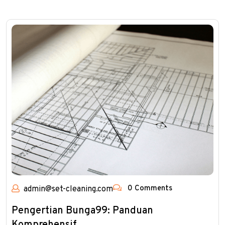
0 Comments
admin@set-cleaning.com
Pengertian Bunga99: Panduan