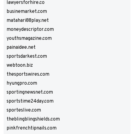
lawyersforhire.co
businemarket.com
matahari88play.net
moneydescriptor.com
youthsmagazine.com
painaidee.net
sportsdarkest.com
webtoon.biz
thesportswires.com
hyungpro.com
sportingnewsnet.com
sportstime24day.com
sporteslive.com
theblingblingshields.com
pinkfrenchtipnails.com