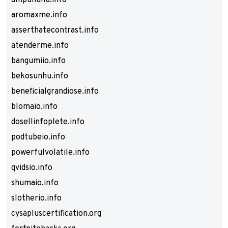
ampullahu.info
aromaxme.info
asserthatecontrast.info
atenderme.info
bangumiio.info
bekosunhu.info
beneficialgrandiose.info
blomaio.info
dosellinfoplete.info
podtubeio.info
powerfulvolatile.info
qvidsio.info
shumaio.info
slotherio.info
cysapluscertification.org