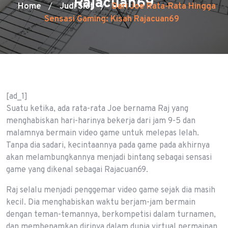
Rajacuan69
Home
Judi Slot
Dari Joe Rata-Rata Hingga
/
/
Sensasi Gaming: Kisah Rajacuan69
[ad_1]
Suatu ketika, ada rata-rata Joe bernama Raj yang
menghabiskan hari-harinya bekerja dari jam 9-5 dan
malamnya bermain video game untuk melepas lelah.
Tanpa dia sadari, kecintaannya pada game pada akhirnya
akan melambungkannya menjadi bintang sebagai sensasi
game yang dikenal sebagai Rajacuan69.
Raj selalu menjadi penggemar video game sejak dia masih
kecil. Dia menghabiskan waktu berjam-jam bermain
dengan teman-temannya, berkompetisi dalam turnamen,
dan membenamkan dirinya dalam dunia virtual permainan