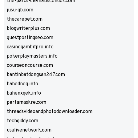
the-parcs-clematiscondos.com
jusu-gb.com
thecarepet.com
blogwriterplus.com
guestpostingseo.com
casinogambitpro.info
pokerplaymasters.info
courseoncourse.com
bantinbatdongsan247.com
bahednog.info
bahenxgek.info
pertamaskre.com
threadsvideoandphotodownloader.com
techgiddy.com
usalivenetwork.com