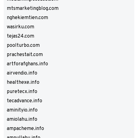
mtsmarketingblog.com
nghekiemtien.com
wasirku.com
tejas24.com
poolturbo.com
prachestait.com
artforafghans.info
airvendio.info
healthexe.info
puretecx.info
tecadvance.info
aminityio.info
amiolahu.info
ampacheme.info