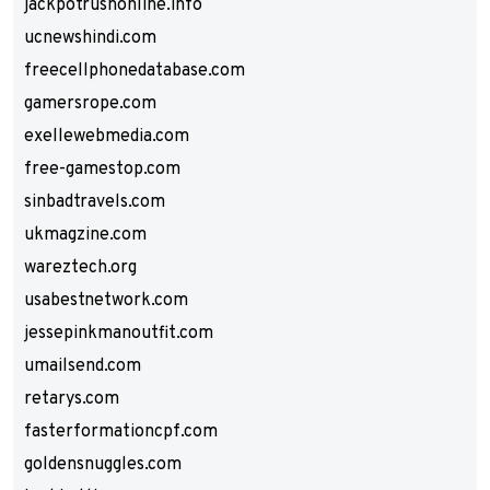
jackpotrushonline.info
ucnewshindi.com
freecellphonedatabase.com
gamersrope.com
exellewebmedia.com
free-gamestop.com
sinbadtravels.com
ukmagzine.com
wareztech.org
usabestnetwork.com
jessepinkmanoutfit.com
umailsend.com
retarys.com
fasterformationcpf.com
goldensnuggles.com