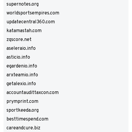
supernotes.org
worldsportsempires.com
updatecentral360.com
katamastah.com
zqscore.net
aseleraio.info
asticio.info
egardenio.info
arxteamio.info
getalexio.info
accountaudittaxcon.com
prymprint.com
sportkeeda.org
besttimespend.com
careandcure.biz