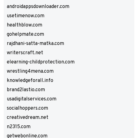
androidappsdownloader.com
usetimenow.com
healthblow.com
gohelpmate.com
rajdhani-satta-matka.com
writerscraft.net
elearning-childprotection.com
wrestling4mena.com
knowledgeforall.info
brand2lastio.com
usadigitalservices.com
socialhoppers.com
creativedream.net
n2315.com
getwebonline.com