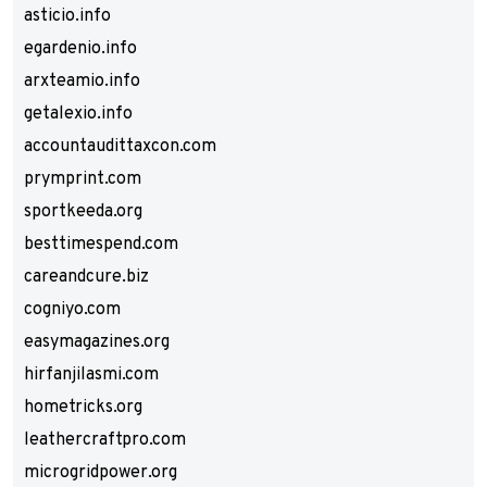
asticio.info
egardenio.info
arxteamio.info
getalexio.info
accountaudittaxcon.com
prymprint.com
sportkeeda.org
besttimespend.com
careandcure.biz
cogniyo.com
easymagazines.org
hirfanjilasmi.com
hometricks.org
leathercraftpro.com
microgridpower.org