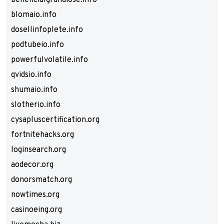
beneficialgrandiose.info
blomaio.info
dosellinfoplete.info
podtubeio.info
powerfulvolatile.info
qvidsio.info
shumaio.info
slotherio.info
cysapluscertification.org
fortnitehacks.org
loginsearch.org
aodecor.org
donorsmatch.org
nowtimes.org
casinoeing.org