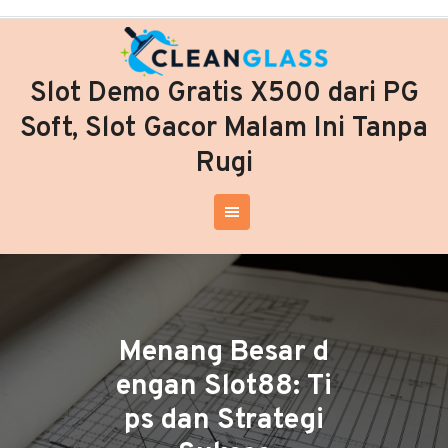
Skip
to
content
Slot Demo Gratis X500 dari PG
Soft, Slot Gacor Malam Ini Tanpa
Rugi
Menang Besar d
engan Slot88: Ti
ps dan Strategi