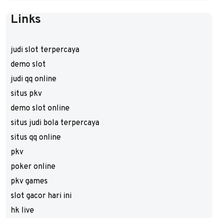
Links
judi slot terpercaya
demo slot
judi qq online
situs pkv
demo slot online
situs judi bola terpercaya
situs qq online
pkv
poker online
pkv games
slot gacor hari ini
hk live