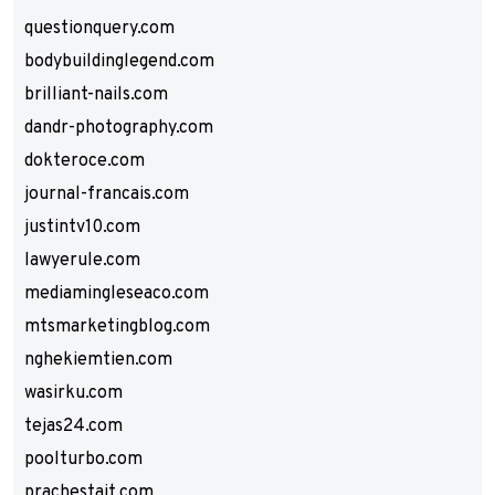
questionquery.com
bodybuildinglegend.com
brilliant-nails.com
dandr-photography.com
dokteroce.com
journal-francais.com
justintv10.com
lawyerule.com
mediamingleseaco.com
mtsmarketingblog.com
nghekiemtien.com
wasirku.com
tejas24.com
poolturbo.com
prachestait.com