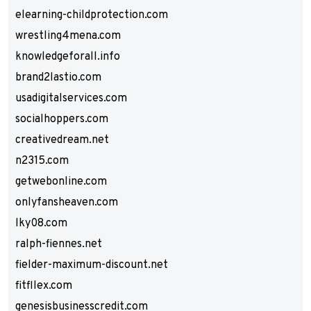
elearning-childprotection.com
wrestling4mena.com
knowledgeforall.info
brand2lastio.com
usadigitalservices.com
socialhoppers.com
creativedream.net
n2315.com
getwebonline.com
onlyfansheaven.com
lky08.com
ralph-fiennes.net
fielder-maximum-discount.net
fitfllex.com
genesisbusinesscredit.com