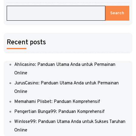
Search
Recent posts
Ahlicasino: Panduan Utama Anda untuk Permainan
Online
JurusCasino: Panduan Utama Anda untuk Permainan
Online
Memahami Plisbet: Panduan Komprehensif
Pengertian Bunga99: Panduan Komprehensif
Winlose99: Panduan Utama Anda untuk Sukses Taruhan
Online