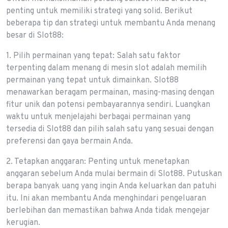
penting untuk memiliki strategi yang solid. Berikut
beberapa tip dan strategi untuk membantu Anda menang
besar di Slot88:
1. Pilih permainan yang tepat: Salah satu faktor
terpenting dalam menang di mesin slot adalah memilih
permainan yang tepat untuk dimainkan. Slot88
menawarkan beragam permainan, masing-masing dengan
fitur unik dan potensi pembayarannya sendiri. Luangkan
waktu untuk menjelajahi berbagai permainan yang
tersedia di Slot88 dan pilih salah satu yang sesuai dengan
preferensi dan gaya bermain Anda.
2. Tetapkan anggaran: Penting untuk menetapkan
anggaran sebelum Anda mulai bermain di Slot88. Putuskan
berapa banyak uang yang ingin Anda keluarkan dan patuhi
itu. Ini akan membantu Anda menghindari pengeluaran
berlebihan dan memastikan bahwa Anda tidak mengejar
kerugian.