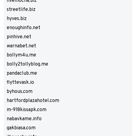
livemocha.biz
streetlife.biz
hyves.biz
enoughinfo.net
pinhive.net
warnabet.net
bollym4u.me
bolly2tollyblog.me
pandaclub.me
flyttevask.io
byhous.com
hartfordplazahotel.com
m-918kissapk.com
nabavkame.info
gakbiasa.com