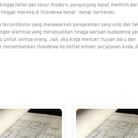
 hingga hotel dan resor modern, pengunjung dapat memilih dar
tinggal mereka di Hokidewa benar -benar berkesan.
a tersembunyi yang menawarkan pengalaman yang unik dan ta
angan alamnya yang menakjubkan hingga warisan budayanya ya
tu untuk semua orang. Jadi, jika Anda mencari tujuan baru dan
tuk menambahkan Hokidewa ke daftar ember perjalanan Anda. 