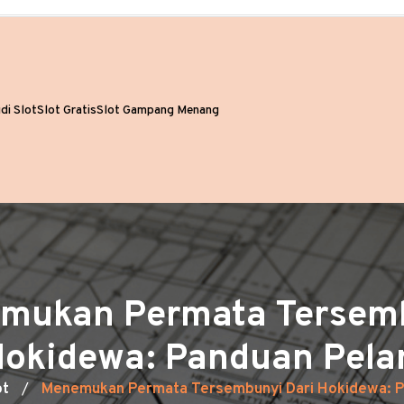
di Slot
Slot Gratis
Slot Gampang Menang
mukan Permata Tersem
Hokidewa: Panduan Pel
ot
Menemukan Permata Tersembunyi Dari Hokidewa: P
/