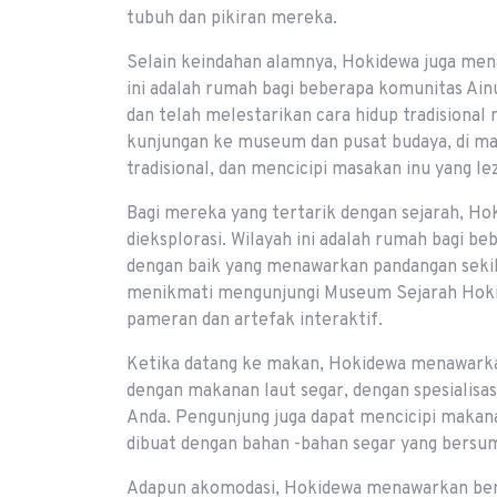
tubuh dan pikiran mereka.
Selain keindahan alamnya, Hokidewa juga mena
ini adalah rumah bagi beberapa komunitas Ain
dan telah melestarikan cara hidup tradisional
kunjungan ke museum dan pusat budaya, di ma
tradisional, dan mencicipi masakan inu yang le
Bagi mereka yang tertarik dengan sejarah, Hok
dieksplorasi. Wilayah ini adalah rumah bagi beb
dengan baik yang menawarkan pandangan sekil
menikmati mengunjungi Museum Sejarah Hokide
pameran dan artefak interaktif.
Ketika datang ke makan, Hokidewa menawarkan 
dengan makanan laut segar, dengan spesialisas
Anda. Pengunjung juga dapat mencicipi makana
dibuat dengan bahan -bahan segar yang bersumb
Adapun akomodasi, Hokidewa menawarkan berba