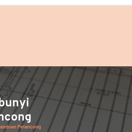
bunyi
ancong
anduan Pelancong