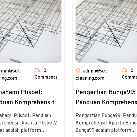
0
0
dmin@set-
admin@set-
Comments
Comme
ning.com
cleaning.com
ahami Plisbet:
Pengertian Bunga99:
duan Komprehensif
Panduan Komprehens
hami Plisbet: Panduan
Pengertian Bunga99: Pandu
rehensif Apa itu Plisbet?
Komprehensif Apa itu Bun
bet adalah platform…
Bunga99 adalah platform…