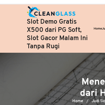
Skip
to
content
Slot Demo Gratis
X500 dari PG Soft,
Home
Ju
Slot Gacor Malam Ini
Tanpa Rugi
Mene
dari 
Home
Judi Sl
/