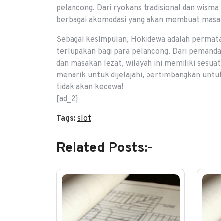
pelancong. Dari ryokans tradisional dan wisma
berbagai akomodasi yang akan membuat masa 
Sebagai kesimpulan, Hokidewa adalah permat
terlupakan bagi para pelancong. Dari pemand
dan masakan lezat, wilayah ini memiliki sesua
menarik untuk dijelajahi, pertimbangkan un
tidak akan kecewa!
[ad_2]
Tags:
slot
Related Posts:-