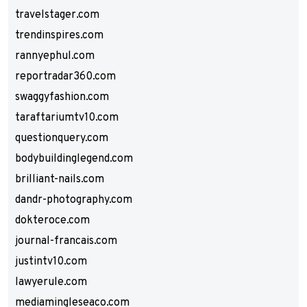
travelstager.com
trendinspires.com
rannyephul.com
reportradar360.com
swaggyfashion.com
taraftariumtv10.com
questionquery.com
bodybuildinglegend.com
brilliant-nails.com
dandr-photography.com
dokteroce.com
journal-francais.com
justintv10.com
lawyerule.com
mediamingleseaco.com