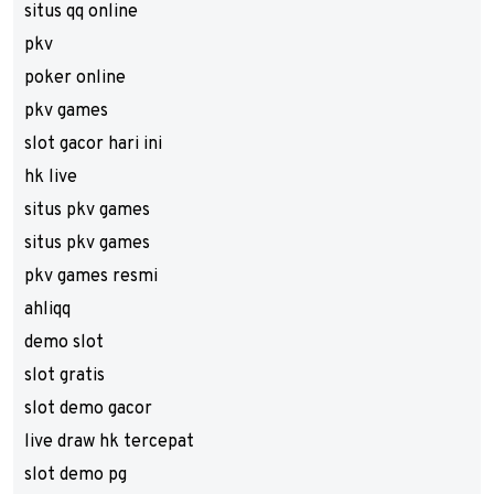
situs qq online
pkv
poker online
pkv games
slot gacor hari ini
hk live
situs pkv games
situs pkv games
pkv games resmi
ahliqq
demo slot
slot gratis
slot demo gacor
live draw hk tercepat
slot demo pg