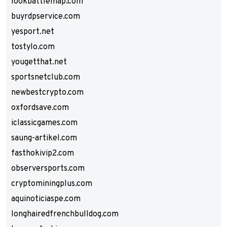
lookbattlemap.com
buyrdpservice.com
yesport.net
tostylo.com
yougetthat.net
sportsnetclub.com
newbestcrypto.com
oxfordsave.com
iclassicgames.com
saung-artikel.com
fasthokivip2.com
observersports.com
cryptominingplus.com
aquinoticiaspe.com
longhairedfrenchbulldog.com