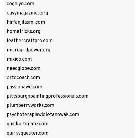
cogniyo.com
easymagazines.org
hirfanjilasmi.com
hometricks.org
leathercraftpro.com
microgridpower.org
mixiqo.com
needglobe.com
ortocoach.com
passionawe.com
pittsburghpaintingprofessionals.com
plumberryworks.com
psychoterapiawioletanowak.com
quickultimate.com
quirkyquester.com