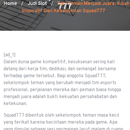
Home
Judi Slot
Dari Teman Menjadi Juara: Kisah
/
/
777
Inspiratif Dari Kebangkitan Squad777
[ad_1]
Dalam dunia game kompetitif, kesuksesan sering kali
datang dari kerja tim, dedikasi, dan semangat bersama
terhadap game tersebut. Bagi anggota Squad777,
sekelompok teman yang berubah menjadi tim esports
profesional, perjalanan mereka dari pemain biasa hingga
menjadi juara adalah bukti kekuatan persahabatan dan
ketekunan.
Squad777 dibentuk oleh sekelompok teman masa kecil
yang terikat karena kecintaan mereka pada game. Apa
yang dimulai sebagai sesi permainan larut malam di ruang