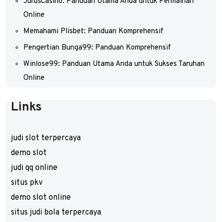
JurusCasino: Panduan Utama Anda untuk Permainan
Online
Memahami Plisbet: Panduan Komprehensif
Pengertian Bunga99: Panduan Komprehensif
Winlose99: Panduan Utama Anda untuk Sukses Taruhan
Online
Links
judi slot terpercaya
demo slot
judi qq online
situs pkv
demo slot online
situs judi bola terpercaya