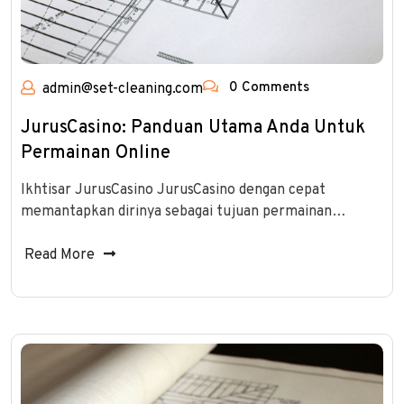
0 Comments
admin@set-cleaning.com
JurusCasino: Panduan Utama Anda Untuk
Permainan Online
Ikhtisar JurusCasino JurusCasino dengan cepat
memantapkan dirinya sebagai tujuan permainan…
Read More