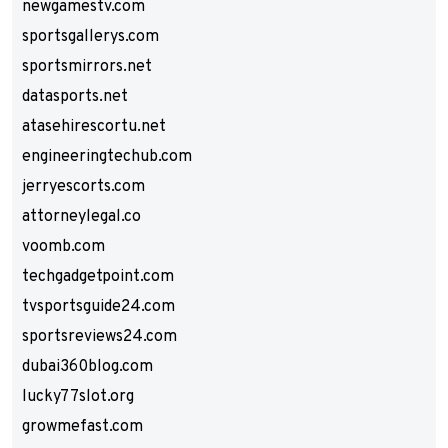
newgamestv.com
sportsgallerys.com
sportsmirrors.net
datasports.net
atasehirescortu.net
engineeringtechub.com
jerryescorts.com
attorneylegal.co
voomb.com
techgadgetpoint.com
tvsportsguide24.com
sportsreviews24.com
dubai360blog.com
lucky77slot.org
growmefast.com