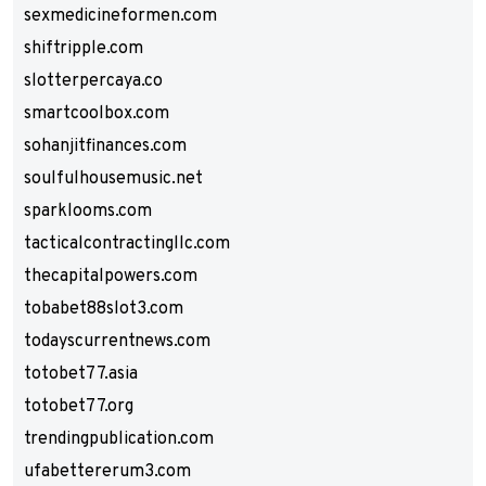
sexmedicineformen.com
shiftripple.com
slotterpercaya.co
smartcoolbox.com
sohanjitfinances.com
soulfulhousemusic.net
sparklooms.com
tacticalcontractingllc.com
thecapitalpowers.com
tobabet88slot3.com
todayscurrentnews.com
totobet77.asia
totobet77.org
trendingpublication.com
ufabettererum3.com