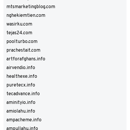
mtsmarketingblog.com
nghekiemtien.com
wasirku.com
tejas24.com
poolturbo.com
prachestait.com
artforafghans.info
airvendio.info
healthexe.info
puretecx.info
tecadvance.info
aminityio.info
amiolahu.info
ampacheme.info
ampullahu.info