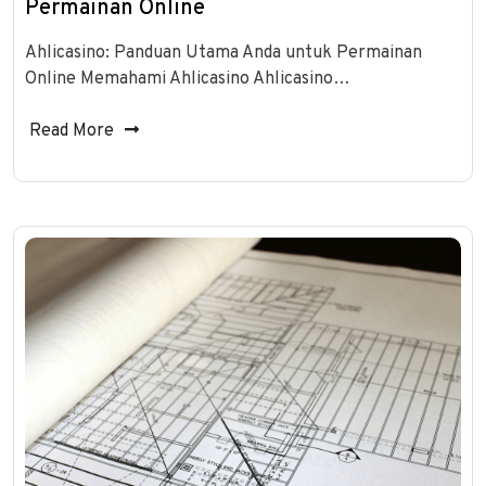
Permainan Online
Ahlicasino: Panduan Utama Anda untuk Permainan
Online Memahami Ahlicasino Ahlicasino…
Read More