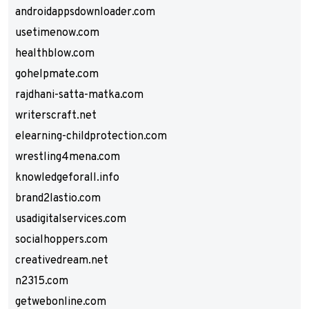
androidappsdownloader.com
usetimenow.com
healthblow.com
gohelpmate.com
rajdhani-satta-matka.com
writerscraft.net
elearning-childprotection.com
wrestling4mena.com
knowledgeforall.info
brand2lastio.com
usadigitalservices.com
socialhoppers.com
creativedream.net
n2315.com
getwebonline.com