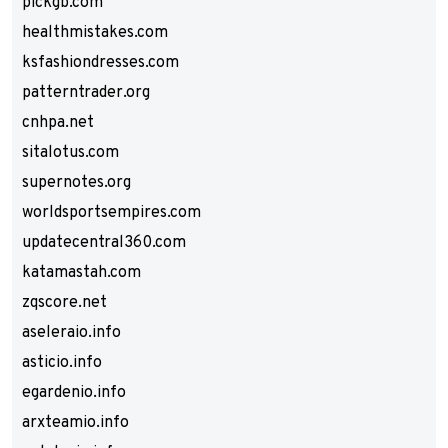
pickgb.com
healthmistakes.com
ksfashiondresses.com
patterntrader.org
cnhpa.net
sitalotus.com
supernotes.org
worldsportsempires.com
updatecentral360.com
katamastah.com
zqscore.net
aseleraio.info
asticio.info
egardenio.info
arxteamio.info