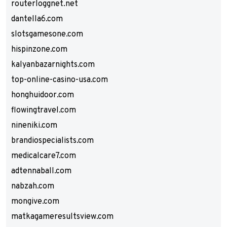
routerloggnet.net
dantella6.com
slotsgamesone.com
hispinzone.com
kalyanbazarnights.com
top-online-casino-usa.com
honghuidoor.com
flowingtravel.com
nineniki.com
brandiospecialists.com
medicalcare7.com
adtennaball.com
nabzah.com
mongive.com
matkagameresultsview.com