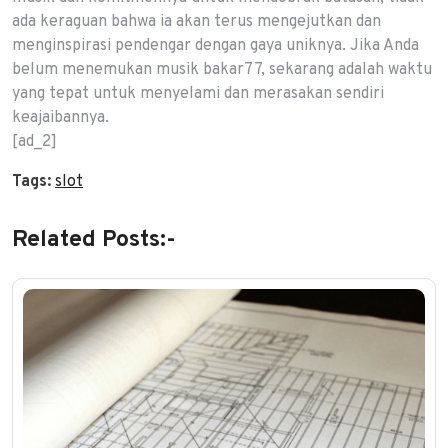
ada keraguan bahwa ia akan terus mengejutkan dan
menginspirasi pendengar dengan gaya uniknya. Jika Anda
belum menemukan musik bakar77, sekarang adalah waktu
yang tepat untuk menyelami dan merasakan sendiri
keajaibannya.
[ad_2]
Tags:
slot
Related Posts:-