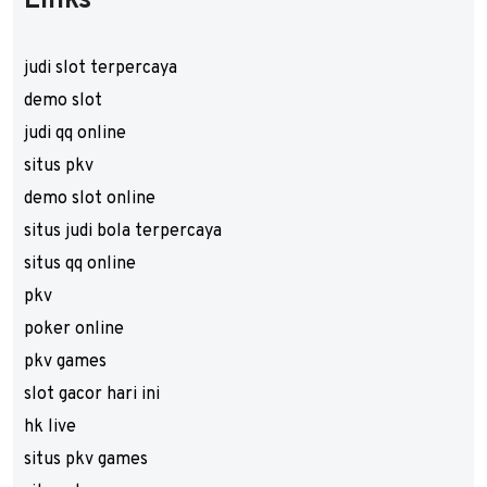
Links
judi slot terpercaya
demo slot
judi qq online
situs pkv
demo slot online
situs judi bola terpercaya
situs qq online
pkv
poker online
pkv games
slot gacor hari ini
hk live
situs pkv games