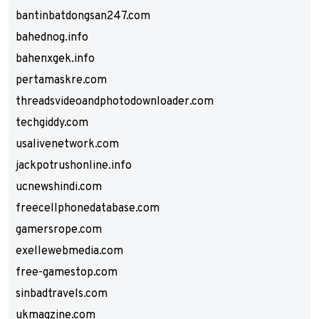
bantinbatdongsan247.com
bahednog.info
bahenxgek.info
pertamaskre.com
threadsvideoandphotodownloader.com
techgiddy.com
usalivenetwork.com
jackpotrushonline.info
ucnewshindi.com
freecellphonedatabase.com
gamersrope.com
exellewebmedia.com
free-gamestop.com
sinbadtravels.com
ukmagzine.com