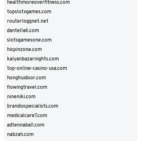
healthmoreoverfitness.com
topslotxgames.com
routerloggnet.net
dantella6.com
slotsgamesone.com
hispinzone.com
kalyanbazarnights.com
top-online-casino-usa.com
honghuidoor.com
flowingtravel.com
nineniki.com
brandiospecialists.com
medicalcare7.com
adtennaball.com
nabzah.com