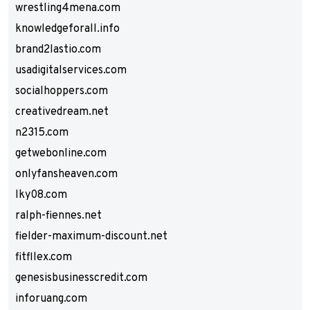
wrestling4mena.com
knowledgeforall.info
brand2lastio.com
usadigitalservices.com
socialhoppers.com
creativedream.net
n2315.com
getwebonline.com
onlyfansheaven.com
lky08.com
ralph-fiennes.net
fielder-maximum-discount.net
fitfllex.com
genesisbusinesscredit.com
inforuang.com