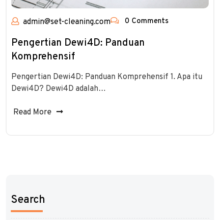
0 Comments
admin@set-cleaning.com
Pengertian Dewi4D: Panduan
Komprehensif
Pengertian Dewi4D: Panduan Komprehensif 1. Apa itu
Dewi4D? Dewi4D adalah…
Read More
Search