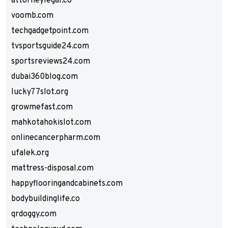
attorneylegal.co
voomb.com
techgadgetpoint.com
tvsportsguide24.com
sportsreviews24.com
dubai360blog.com
lucky77slot.org
growmefast.com
mahkotahokislot.com
onlinecancerpharm.com
ufalek.org
mattress-disposal.com
happyflooringandcabinets.com
bodybuildinglife.co
qrdoggy.com