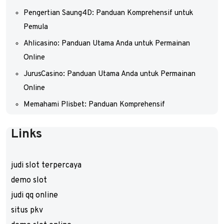
Pengertian Saung4D: Panduan Komprehensif untuk
Pemula
Ahlicasino: Panduan Utama Anda untuk Permainan
Online
JurusCasino: Panduan Utama Anda untuk Permainan
Online
Memahami Plisbet: Panduan Komprehensif
Links
judi slot terpercaya
demo slot
judi qq online
situs pkv