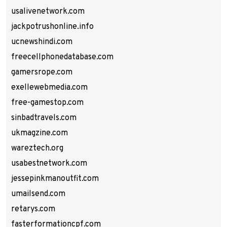
usalivenetwork.com
jackpotrushonline.info
ucnewshindi.com
freecellphonedatabase.com
gamersrope.com
exellewebmedia.com
free-gamestop.com
sinbadtravels.com
ukmagzine.com
wareztech.org
usabestnetwork.com
jessepinkmanoutfit.com
umailsend.com
retarys.com
fasterformationcpf.com