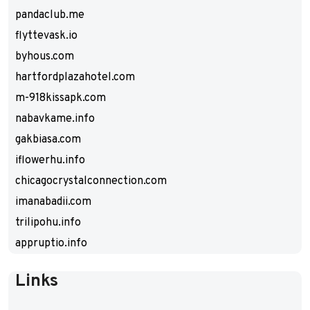
pandaclub.me
flyttevask.io
byhous.com
hartfordplazahotel.com
m-918kissapk.com
nabavkame.info
gakbiasa.com
iflowerhu.info
chicagocrystalconnection.com
imanabadii.com
trilipohu.info
appruptio.info
Links