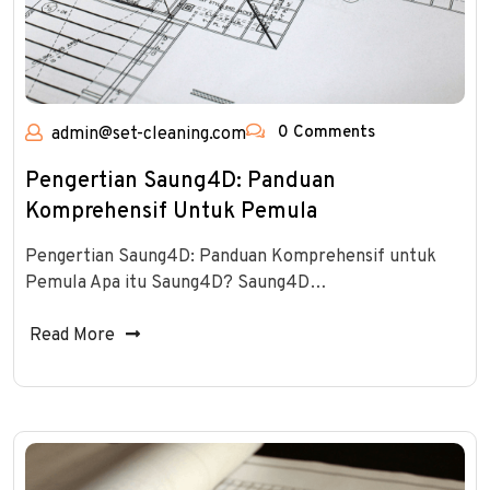
0 Comments
admin@set-cleaning.com
Pengertian Saung4D: Panduan
Komprehensif Untuk Pemula
Pengertian Saung4D: Panduan Komprehensif untuk
Pemula Apa itu Saung4D? Saung4D…
Read More