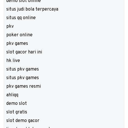
demo slot online
situs judi bola terpercaya
situs qq online
pkv
poker online
pkv games
slot gacor hari ini
hk live
situs pkv games
situs pkv games
pkv games resmi
ahliqq
demo slot
slot gratis
slot demo gacor