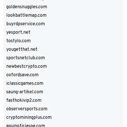
goldensnuggles.com
lookbattlemap.com
buyrdpservice.com
yesport.net
tostylo.com
yougetthat.net
sportsnetclub.com
newbestcrypto.com
oxfordsave.com
iclassicgames.com
saung-artikel.com
fasthokivip2.com
observersports.com
cryptominingplus.com
aquinoticiaspe.com