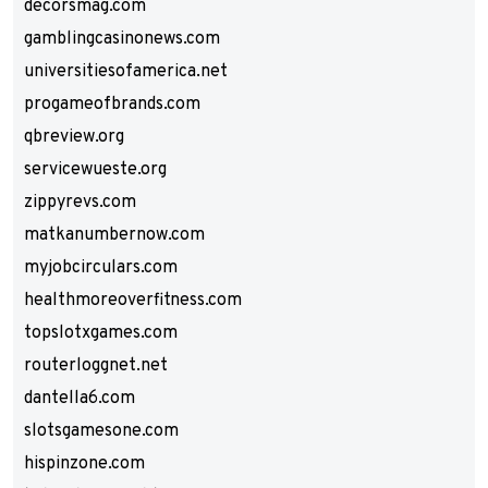
decorsmag.com
gamblingcasinonews.com
universitiesofamerica.net
progameofbrands.com
qbreview.org
servicewueste.org
zippyrevs.com
matkanumbernow.com
myjobcirculars.com
healthmoreoverfitness.com
topslotxgames.com
routerloggnet.net
dantella6.com
slotsgamesone.com
hispinzone.com