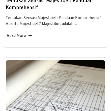
Temukan Sensasi Majestibet: Panduan
Komprehensif
Temukan Sensasi Majestibet: Panduan Komprehensif
Apa itu Majestibet? Majestibet adalah…
Read More