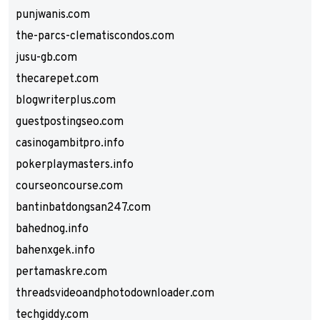
punjwanis.com
the-parcs-clematiscondos.com
jusu-gb.com
thecarepet.com
blogwriterplus.com
guestpostingseo.com
casinogambitpro.info
pokerplaymasters.info
courseoncourse.com
bantinbatdongsan247.com
bahednog.info
bahenxgek.info
pertamaskre.com
threadsvideoandphotodownloader.com
techgiddy.com