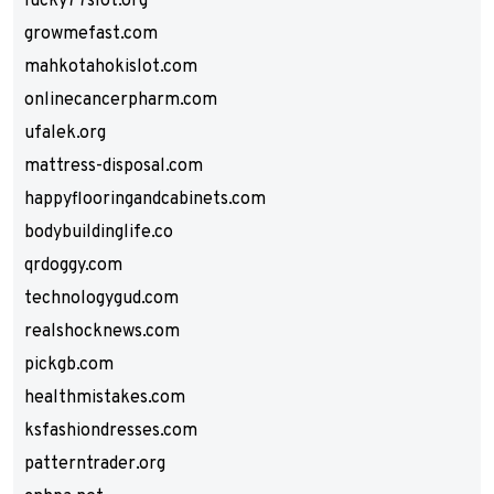
lucky77slot.org
growmefast.com
mahkotahokislot.com
onlinecancerpharm.com
ufalek.org
mattress-disposal.com
happyflooringandcabinets.com
bodybuildinglife.co
qrdoggy.com
technologygud.com
realshocknews.com
pickgb.com
healthmistakes.com
ksfashiondresses.com
patterntrader.org