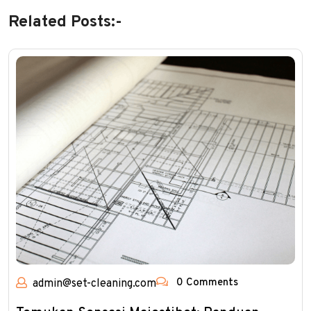
Related Posts:-
0 Comments
admin@set-cleaning.com