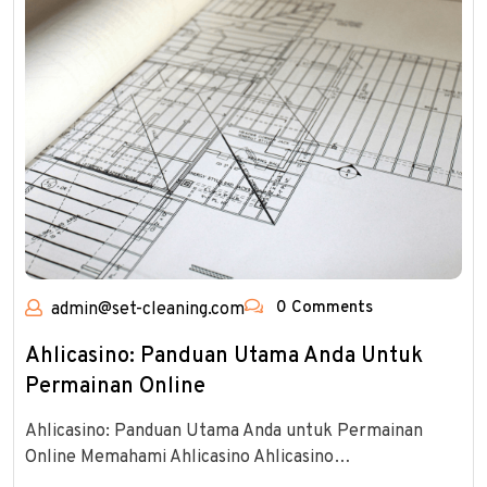
0 Comments
admin@set-cleaning.com
Ahlicasino: Panduan Utama Anda Untuk
Permainan Online
Ahlicasino: Panduan Utama Anda untuk Permainan
Online Memahami Ahlicasino Ahlicasino…