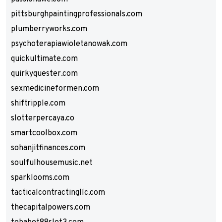
pittsburghpaintingprofessionals.com
plumberryworks.com
psychoterapiawioletanowak.com
quickultimate.com
quirkyquester.com
sexmedicineformen.com
shiftripple.com
slotterpercaya.co
smartcoolbox.com
sohanjitfinances.com
soulfulhousemusic.net
sparklooms.com
tacticalcontractingllc.com
thecapitalpowers.com