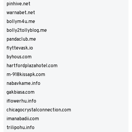
pinhive.net
warnabet.net
bollym4u.me
bolly2tollyblog.me
pandaclub.me
flyttevask.io
byhous.com
hartfordplazahotel.com
m-918kissapk.com
nabavkame.info
gakbiasa.com
iflowerhu.info
chicagocrystalconnection.com
imanabadii.com
trilipohu.info