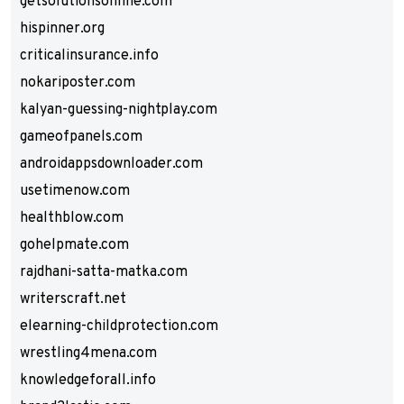
getsolutionsonline.com
hispinner.org
criticalinsurance.info
nokariposter.com
kalyan-guessing-nightplay.com
gameofpanels.com
androidappsdownloader.com
usetimenow.com
healthblow.com
gohelpmate.com
rajdhani-satta-matka.com
writerscraft.net
elearning-childprotection.com
wrestling4mena.com
knowledgeforall.info