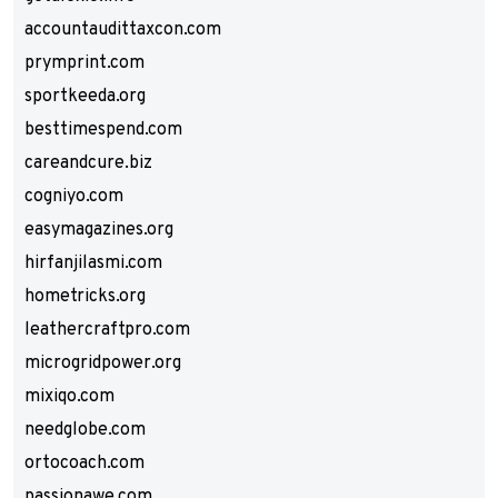
accountaudittaxcon.com
prymprint.com
sportkeeda.org
besttimespend.com
careandcure.biz
cogniyo.com
easymagazines.org
hirfanjilasmi.com
hometricks.org
leathercraftpro.com
microgridpower.org
mixiqo.com
needglobe.com
ortocoach.com
passionawe.com