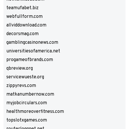
teamufabet.biz
webfullform.com
allviddownload.com
decorsmag.com
gamblingcasinonews.com
universitiesofamerica.net
progameofbrands.com
qbreview.org
servicewueste.org
zippyrevs.com
matkanumbernow.com
myjobcirculars.com
healthmoreoverfitness.com
topslotxgames.com