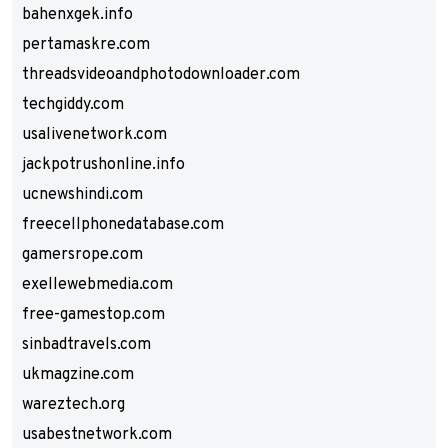
bahenxgek.info
pertamaskre.com
threadsvideoandphotodownloader.com
techgiddy.com
usalivenetwork.com
jackpotrushonline.info
ucnewshindi.com
freecellphonedatabase.com
gamersrope.com
exellewebmedia.com
free-gamestop.com
sinbadtravels.com
ukmagzine.com
wareztech.org
usabestnetwork.com