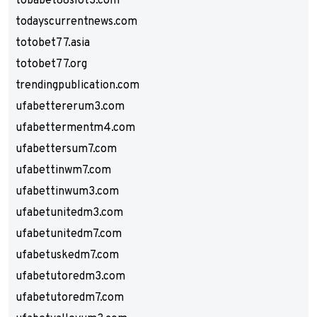
tobabet88slot3.com
todayscurrentnews.com
totobet77.asia
totobet77.org
trendingpublication.com
ufabettererum3.com
ufabettermentm4.com
ufabettersum7.com
ufabettinwm7.com
ufabettinwum3.com
ufabetunitedm3.com
ufabetunitedm7.com
ufabetuskedm7.com
ufabetutoredm3.com
ufabetutoredm7.com