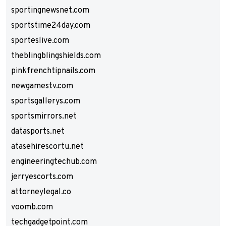
sportingnewsnet.com
sportstime24day.com
sporteslive.com
theblingblingshields.com
pinkfrenchtipnails.com
newgamestv.com
sportsgallerys.com
sportsmirrors.net
datasports.net
atasehirescortu.net
engineeringtechub.com
jerryescorts.com
attorneylegal.co
voomb.com
techgadgetpoint.com