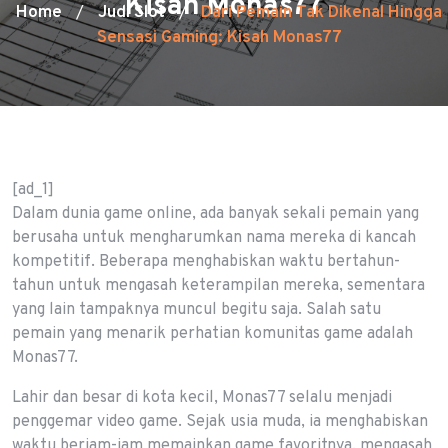
Kisah Monas77
Home
Judi Slot
Dari Pemain Tak Dikenal Hingga
/
/
Sensasi Gaming: Kisah Monas77
[ad_1]
Dalam dunia game online, ada banyak sekali pemain yang
berusaha untuk mengharumkan nama mereka di kancah
kompetitif. Beberapa menghabiskan waktu bertahun-
tahun untuk mengasah keterampilan mereka, sementara
yang lain tampaknya muncul begitu saja. Salah satu
pemain yang menarik perhatian komunitas game adalah
Monas77.
Lahir dan besar di kota kecil, Monas77 selalu menjadi
penggemar video game. Sejak usia muda, ia menghabiskan
waktu berjam-jam memainkan game favoritnya, mengasah