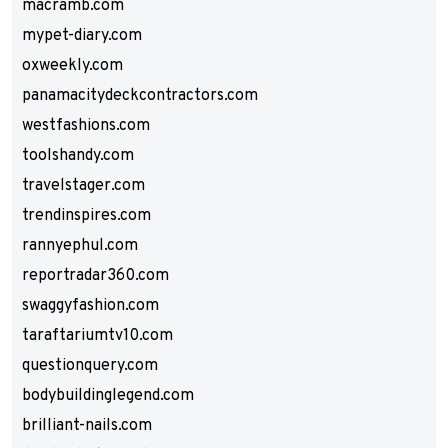
macramb.com
mypet-diary.com
oxweekly.com
panamacitydeckcontractors.com
westfashions.com
toolshandy.com
travelstager.com
trendinspires.com
rannyephul.com
reportradar360.com
swaggyfashion.com
taraftariumtv10.com
questionquery.com
bodybuildinglegend.com
brilliant-nails.com