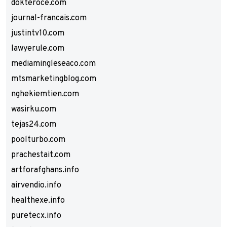
dokteroce.com
journal-francais.com
justintv10.com
lawyerule.com
mediamingleseaco.com
mtsmarketingblog.com
nghekiemtien.com
wasirku.com
tejas24.com
poolturbo.com
prachestait.com
artforafghans.info
airvendio.info
healthexe.info
puretecx.info