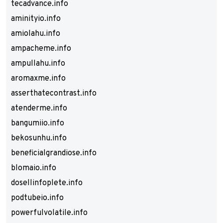
tecadvance.info
aminityio.info
amiolahu.info
ampacheme.info
ampullahu.info
aromaxme.info
asserthatecontrast.info
atenderme.info
bangumiio.info
bekosunhu.info
beneficialgrandiose.info
blomaio.info
dosellinfoplete.info
podtubeio.info
powerfulvolatile.info