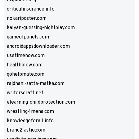
hispinner.org
criticalinsurance.info
nokariposter.com
kalyan-guessing-nightplay.com
gameofpanels.com
androidappsdownloader.com
usetimenow.com
healthblow.com
gohelpmate.com
rajdhani-satta-matka.com
writerscraft.net
elearning-childprotection.com
wrestling4mena.com
knowledgeforall.info
brand2lastio.com