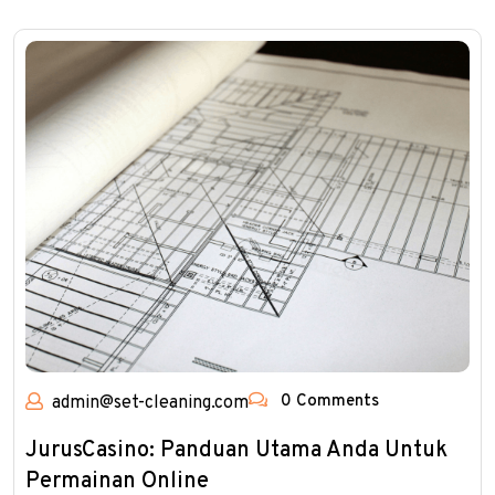
0 Comments
admin@set-cleaning.com
JurusCasino: Panduan Utama Anda Untuk
Permainan Online