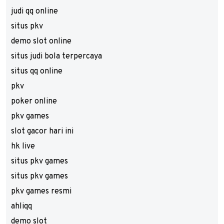
judi qq online
situs pkv
demo slot online
situs judi bola terpercaya
situs qq online
pkv
poker online
pkv games
slot gacor hari ini
hk live
situs pkv games
situs pkv games
pkv games resmi
ahliqq
demo slot