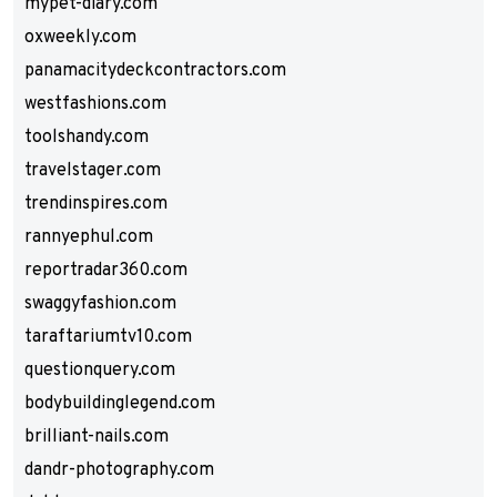
mypet-diary.com
oxweekly.com
panamacitydeckcontractors.com
westfashions.com
toolshandy.com
travelstager.com
trendinspires.com
rannyephul.com
reportradar360.com
swaggyfashion.com
taraftariumtv10.com
questionquery.com
bodybuildinglegend.com
brilliant-nails.com
dandr-photography.com