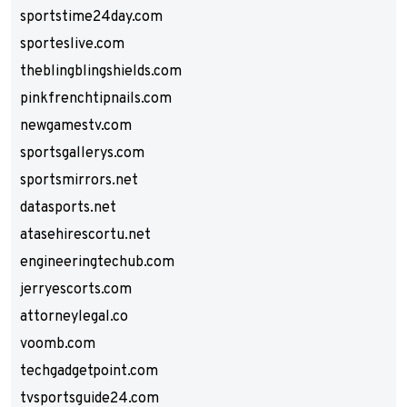
sportstime24day.com
sporteslive.com
theblingblingshields.com
pinkfrenchtipnails.com
newgamestv.com
sportsgallerys.com
sportsmirrors.net
datasports.net
atasehirescortu.net
engineeringtechub.com
jerryescorts.com
attorneylegal.co
voomb.com
techgadgetpoint.com
tvsportsguide24.com