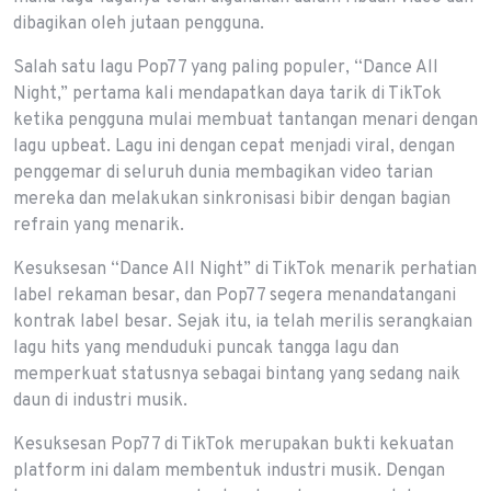
dibagikan oleh jutaan pengguna.
Salah satu lagu Pop77 yang paling populer, “Dance All
Night,” pertama kali mendapatkan daya tarik di TikTok
ketika pengguna mulai membuat tantangan menari dengan
lagu upbeat. Lagu ini dengan cepat menjadi viral, dengan
penggemar di seluruh dunia membagikan video tarian
mereka dan melakukan sinkronisasi bibir dengan bagian
refrain yang menarik.
Kesuksesan “Dance All Night” di TikTok menarik perhatian
label rekaman besar, dan Pop77 segera menandatangani
kontrak label besar. Sejak itu, ia telah merilis serangkaian
lagu hits yang menduduki puncak tangga lagu dan
memperkuat statusnya sebagai bintang yang sedang naik
daun di industri musik.
Kesuksesan Pop77 di TikTok merupakan bukti kekuatan
platform ini dalam membentuk industri musik. Dengan