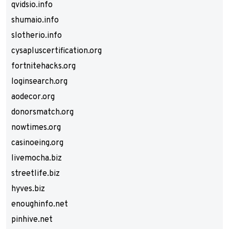
qvidsio.info
shumaio.info
slotherio.info
cysapluscertification.org
fortnitehacks.org
loginsearch.org
aodecor.org
donorsmatch.org
nowtimes.org
casinoeing.org
livemocha.biz
streetlife.biz
hyves.biz
enoughinfo.net
pinhive.net