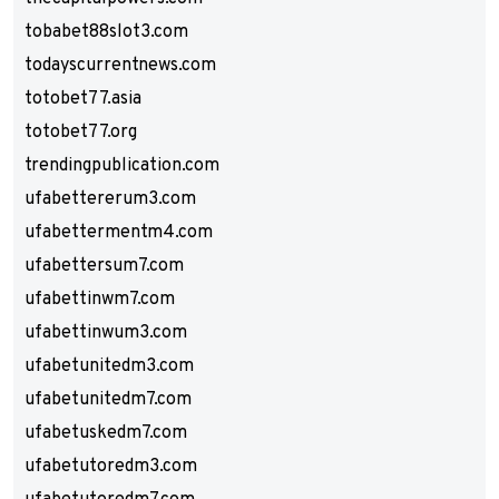
tobabet88slot3.com
todayscurrentnews.com
totobet77.asia
totobet77.org
trendingpublication.com
ufabettererum3.com
ufabettermentm4.com
ufabettersum7.com
ufabettinwm7.com
ufabettinwum3.com
ufabetunitedm3.com
ufabetunitedm7.com
ufabetuskedm7.com
ufabetutoredm3.com