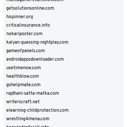
matkagameresultsview.com
getsolutionsonline.com
hispinner.org
criticalinsurance.info
nokariposter.com
kalyan-guessing-nightplay.com
gameofpanels.com
androidappsdownloader.com
usetimenow.com
healthblow.com
gohelpmate.com
rajdhani-satta-matka.com
writerscraft.net
elearning-childprotection.com
wrestling4mena.com