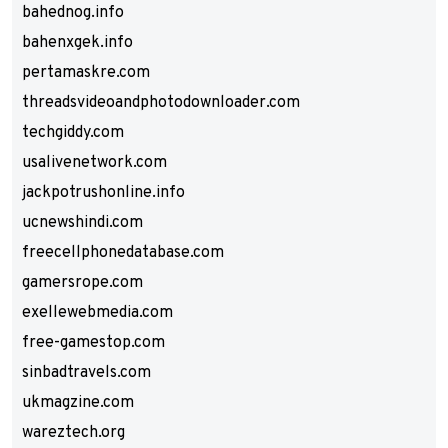
bahednog.info
bahenxgek.info
pertamaskre.com
threadsvideoandphotodownloader.com
techgiddy.com
usalivenetwork.com
jackpotrushonline.info
ucnewshindi.com
freecellphonedatabase.com
gamersrope.com
exellewebmedia.com
free-gamestop.com
sinbadtravels.com
ukmagzine.com
wareztech.org