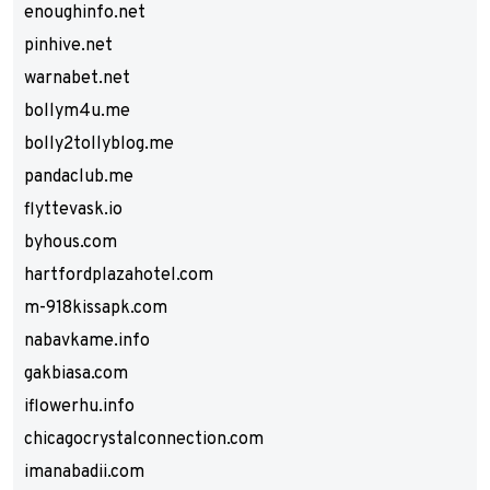
enoughinfo.net
pinhive.net
warnabet.net
bollym4u.me
bolly2tollyblog.me
pandaclub.me
flyttevask.io
byhous.com
hartfordplazahotel.com
m-918kissapk.com
nabavkame.info
gakbiasa.com
iflowerhu.info
chicagocrystalconnection.com
imanabadii.com