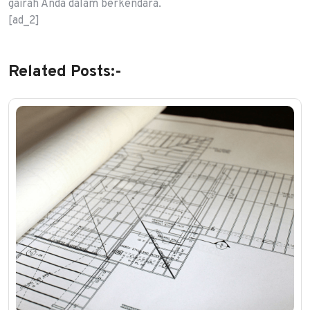
gairah Anda dalam berkendara.
[ad_2]
Related Posts:-