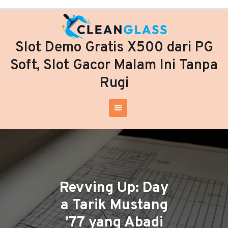
Skip
to
content
Slot Demo Gratis X500 dari PG
Soft, Slot Gacor Malam Ini Tanpa
Rugi
Revving Up: Day
a Tarik Mustang
’77 yang Abadi