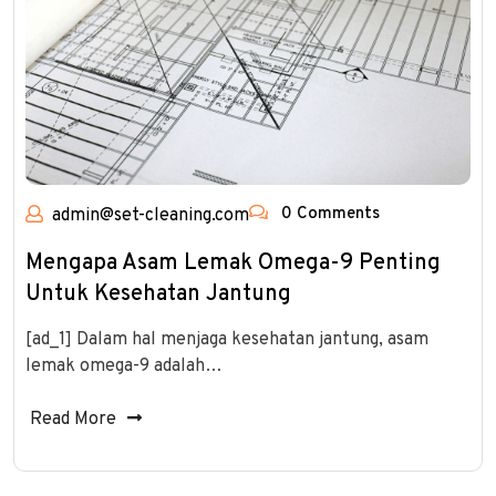
0 Comments
admin@set-cleaning.com
Mengapa Asam Lemak Omega-9 Penting
Untuk Kesehatan Jantung
[ad_1] Dalam hal menjaga kesehatan jantung, asam
lemak omega-9 adalah…
Read More