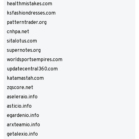
healthmistakes.com
ksfashiondresses.com
patterntrader.org
cnhpa.net
sitalotus.com
supernotes.org
worldsportsempires.com
updatecentral360.com
katamastah.com
zqscore.net
aseleraio.info
asticio.info
egardenio.info
arxteamio.info
getalexio.info