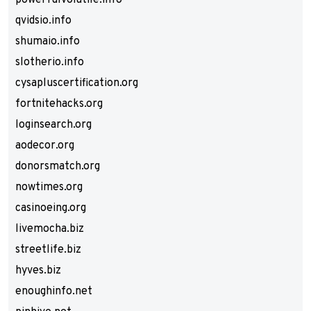
powerfulvolatile.info
qvidsio.info
shumaio.info
slotherio.info
cysapluscertification.org
fortnitehacks.org
loginsearch.org
aodecor.org
donorsmatch.org
nowtimes.org
casinoeing.org
livemocha.biz
streetlife.biz
hyves.biz
enoughinfo.net