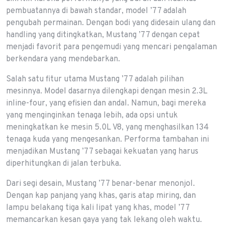
pembuatannya di bawah standar, model ’77 adalah
pengubah permainan. Dengan bodi yang didesain ulang dan
handling yang ditingkatkan, Mustang ’77 dengan cepat
menjadi favorit para pengemudi yang mencari pengalaman
berkendara yang mendebarkan.
Salah satu fitur utama Mustang ’77 adalah pilihan
mesinnya. Model dasarnya dilengkapi dengan mesin 2.3L
inline-four, yang efisien dan andal. Namun, bagi mereka
yang menginginkan tenaga lebih, ada opsi untuk
meningkatkan ke mesin 5.0L V8, yang menghasilkan 134
tenaga kuda yang mengesankan. Performa tambahan ini
menjadikan Mustang ’77 sebagai kekuatan yang harus
diperhitungkan di jalan terbuka.
Dari segi desain, Mustang ’77 benar-benar menonjol.
Dengan kap panjang yang khas, garis atap miring, dan
lampu belakang tiga kali lipat yang khas, model ’77
memancarkan kesan gaya yang tak lekang oleh waktu.