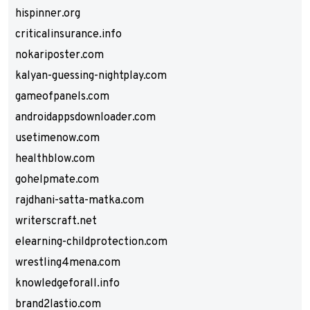
hispinner.org
criticalinsurance.info
nokariposter.com
kalyan-guessing-nightplay.com
gameofpanels.com
androidappsdownloader.com
usetimenow.com
healthblow.com
gohelpmate.com
rajdhani-satta-matka.com
writerscraft.net
elearning-childprotection.com
wrestling4mena.com
knowledgeforall.info
brand2lastio.com