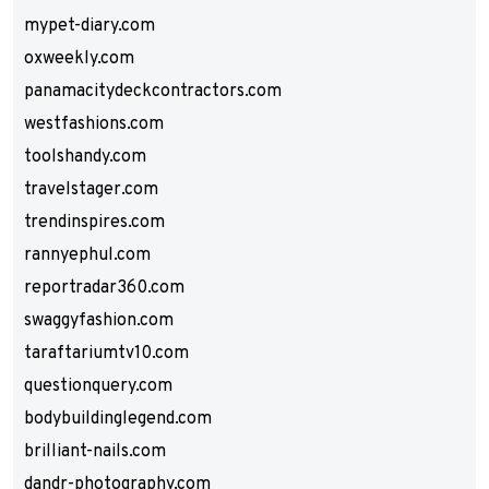
mypet-diary.com
oxweekly.com
panamacitydeckcontractors.com
westfashions.com
toolshandy.com
travelstager.com
trendinspires.com
rannyephul.com
reportradar360.com
swaggyfashion.com
taraftariumtv10.com
questionquery.com
bodybuildinglegend.com
brilliant-nails.com
dandr-photography.com