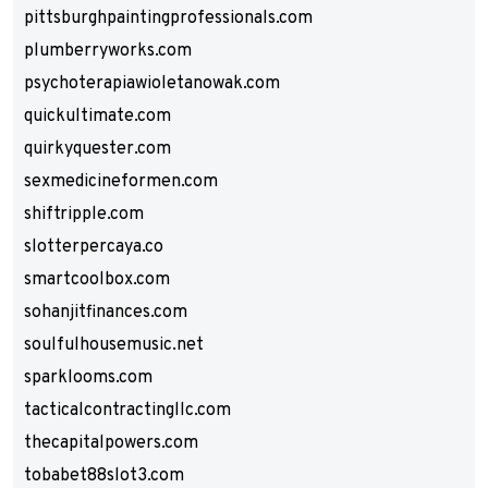
pittsburghpaintingprofessionals.com
plumberryworks.com
psychoterapiawioletanowak.com
quickultimate.com
quirkyquester.com
sexmedicineformen.com
shiftripple.com
slotterpercaya.co
smartcoolbox.com
sohanjitfinances.com
soulfulhousemusic.net
sparklooms.com
tacticalcontractingllc.com
thecapitalpowers.com
tobabet88slot3.com