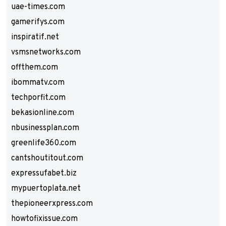
uae-times.com
gamerifys.com
inspiratif.net
vsmsnetworks.com
offthem.com
ibommatv.com
techporfit.com
bekasionline.com
nbusinessplan.com
greenlife360.com
cantshoutitout.com
expressufabet.biz
mypuertoplata.net
thepioneerxpress.com
howtofixissue.com