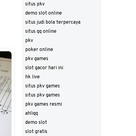
situs pkv
demo slot online
situs judi bola terpercaya
situs qq online
pkv
poker online
pkv games
slot gacor hari ini
hk live
situs pkv games
situs pkv games
pkv games resmi
ahliqq
demo slot
slot gratis