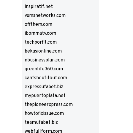
inspiratif.net
vsmsnetworks.com
offthem.com
ibommatv.com
techporfit.com
bekasionline.com
nbusinessplan.com
greenlife360.com
cantshoutitout.com
expressufabet.biz
mypuertoplata.net
thepioneerxpress.com
howtofixissue.com
teamufabet.biz
webfullform.com