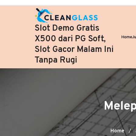
Skip
to
content
Slot Demo Gratis
X500 dari PG Soft,
Home
Ju
Slot Gacor Malam Ini
Tanpa Rugi
Melep
Home
/