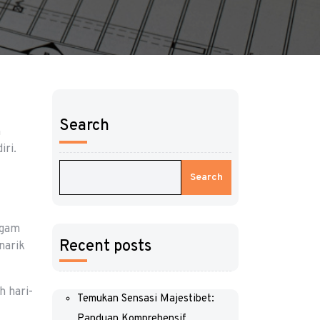
Search
n
iri.
Search
agam
Recent posts
narik
h hari-
Temukan Sensasi Majestibet:
Panduan Komprehensif