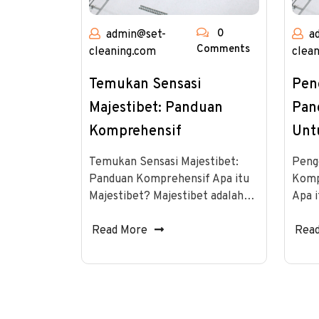
0
admin@set-
a
Comments
cleaning.com
clea
Temukan Sensasi
Pen
Majestibet: Panduan
Pan
Komprehensif
Unt
Temukan Sensasi Majestibet:
Peng
Panduan Komprehensif Apa itu
Komp
Majestibet? Majestibet adalah…
Apa 
Read More
Rea