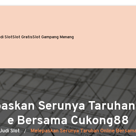
di Slot
Slot Gratis
Slot Gampang Menang
askan Serunya Taruhan
e Bersama Cukong88
Judi Slot
Melepaskan Serunya Taruhan Online Bersam
/