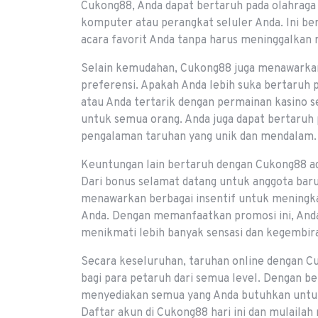
Cukong88, Anda dapat bertaruh pada olahraga 
komputer atau perangkat seluler Anda. Ini be
acara favorit Anda tanpa harus meninggalkan
Selain kemudahan, Cukong88 juga menawarkan
preferensi. Apakah Anda lebih suka bertaruh pa
atau Anda tertarik dengan permainan kasino se
untuk semua orang. Anda juga dapat bertaruh p
pengalaman taruhan yang unik dan mendalam.
Keuntungan lain bertaruh dengan Cukong88 a
Dari bonus selamat datang untuk anggota bar
menawarkan berbagai insentif untuk mening
Anda. Dengan memanfaatkan promosi ini, And
menikmati lebih banyak sensasi dan kegembira
Secara keseluruhan, taruhan online dengan
bagi para petaruh dari semua level. Dengan b
menyediakan semua yang Anda butuhkan untu
Daftar akun di Cukong88 hari ini dan mulailah