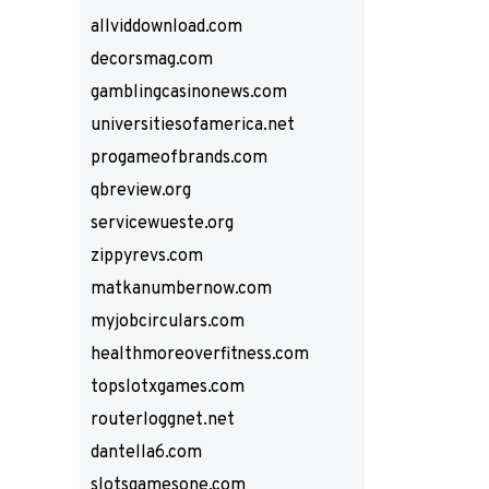
allviddownload.com
decorsmag.com
gamblingcasinonews.com
universitiesofamerica.net
progameofbrands.com
qbreview.org
servicewueste.org
zippyrevs.com
matkanumbernow.com
myjobcirculars.com
healthmoreoverfitness.com
topslotxgames.com
routerloggnet.net
dantella6.com
slotsgamesone.com