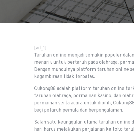
[ad_1]
Taruhan online menjadi semakin populer dala
menarik untuk bertaruh pada olahraga, permai
Dengan munculnya platform taruhan online s
kegembiraan tidak terbatas.
Cukong88 adalah platform taruhan online te
taruhan olahraga, permainan kasino, dan ola
permainan serta acara untuk dipilih, Cukon
bagi petaruh pemula dan berpengalaman.
Salah satu keunggulan utama taruhan online 
hari harus melakukan perjalanan ke toko taru