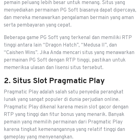
pemain peluang lebih besar untuk menang. Situs yang
menyediakan permainan PG Soft biasanya dapat dipercaya,
dan mereka menawarkan pengalaman bermain yang aman
serta pembayaran yang cepat.
Beberapa game PG Soft yang terkenal dan memiliki RTP
tinggi antara lain “Dragon Hatch”, “Medusa II”, dan
“Caishen Wins”. Jika Anda mencari situs yang menawarkan
permainan PG Soft dengan RTP tinggi, pastikan untuk
memeriksa ulasan dan lisensi situs tersebut.
2. Situs Slot Pragmatic Play
Pragmatic Play adalah salah satu penyedia perangkat
lunak yang sangat populer di dunia perjudian online.
Pragmatic Play dikenal karena mesin slot gacor dengan
RTP yang tinggi dan fitur bonus yang menarik. Banyak
pemain yang memilih permainan dari Pragmatic Play
karena tingkat kemenangannya yang relatif tinggi dan
gameplay yang menyenangkan.