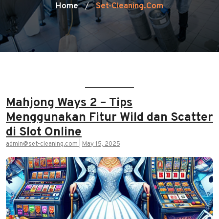
Home
Set-Cleaning.com
/
Mahjong Ways 2 – Tips
Menggunakan Fitur Wild dan Scatter
di Slot Online
admin@set-cleaning.com
|
May 15, 2025