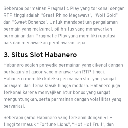
Beberapa permainan Pragmatic Play yang terkenal dengan
RTP tinggi adalah “Great Rhino Megaways”, “Wolf Gold”,
dan “Sweet Bonanza”. Untuk mendapatkan pengalaman
bermain yang maksimal, pilih situs yang menawarkan
permainan dari Pragmatic Play yang memiliki reputasi
baik dan menawarkan pembayaran cepat.
3. Situs Slot Habanero
Habanero adalah penyedia permainan yang dikenal dengan
berbagai slot gacor yang menawarkan RTP tinggi.
Habanero memiliki koleksi permainan slot yang sangat
beragam, dari tema klasik hingga modern. Habanero juga
terkenal karena menyajikan fitur bonus yang sangat
menguntungkan, serta permainan dengan volatilitas yang
bervariasi.
Beberapa game Habanero yang terkenal dengan RTP
tinggi termasuk “Fortune Lions”, “Hot Hot Fruit”, dan