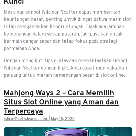
Kunci
Meskipun simbol Wild dan Scatter dapat memberikan
keuntungan besar, penting untuk diingat bahwa mesin slot
tetap mengandalkan keberuntungan. Tidak ada jaminan
kemenangan dalam setiap putaran, jadi pastikan untuk
bermain dengan sabar dan tetap fokus pada strategi
permainan Anda.
Dengan mengikuti tips di atas dan memanfaatkan simbol
Wild dan Scatter dengan bijak, Anda dapat meningkatkan
peluang untuk meraih kemenangan besar di slot online.
Mahjong Ways 2 – Cara Memilih
Situs Slot Online yang Aman dan
Terpercaya
admin@set-cleaning.com
|
May 15, 2025