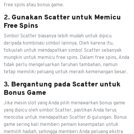
free spins atau bonus game.
2.
Gunakan Scatter untuk Memicu
Free Spins
Simbol Scatter biasanya lebih mudah untuk dipicu
daripada kombinasi simbol lainnya. Oleh karena itu,
fokuslah untuk mendapatkan simbol Scatter sebanyak
mungkin untuk memicu free spins. Dalam free spins, Anda
tidak perlu mengeluarkan taruhan tambahan, namun
tetap memiliki peluang untuk meraih kemenangan besar.
3.
Bergantung pada Scatter untuk
Bonus Game
Jika mesin slot yang Anda pilih menawarkan bonus game
yang dipicu oleh simbol Scatter, pastikan Anda terus
mencoba untuk mendapatkan Scatter di gulungan. Bonus
game sering kali memberi pemain kesempatan untuk
memilih hadiah, sehingga memberi Anda peluang ekstra