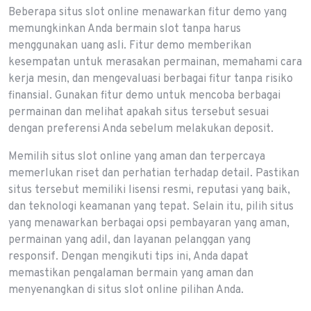
Beberapa situs slot online menawarkan fitur demo yang
memungkinkan Anda bermain slot tanpa harus
menggunakan uang asli. Fitur demo memberikan
kesempatan untuk merasakan permainan, memahami cara
kerja mesin, dan mengevaluasi berbagai fitur tanpa risiko
finansial. Gunakan fitur demo untuk mencoba berbagai
permainan dan melihat apakah situs tersebut sesuai
dengan preferensi Anda sebelum melakukan deposit.
Memilih situs slot online yang aman dan terpercaya
memerlukan riset dan perhatian terhadap detail. Pastikan
situs tersebut memiliki lisensi resmi, reputasi yang baik,
dan teknologi keamanan yang tepat. Selain itu, pilih situs
yang menawarkan berbagai opsi pembayaran yang aman,
permainan yang adil, dan layanan pelanggan yang
responsif. Dengan mengikuti tips ini, Anda dapat
memastikan pengalaman bermain yang aman dan
menyenangkan di situs slot online pilihan Anda.