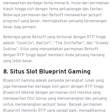
menawarkan berbagai tema menarik, mulai dari permainan
klasik hingga slot dengan tema petualangan dan fantasi.
Beberapa permainan dari Betsoft menawarkan jackpot
progresif yang besar, meningkatkan peluang kemenangan
besar bagi pemain.
Beberapa game Betsoft yang terkenal dengan RTP tinggi
adalah “Good Girl, Bad Girl”, “The Slotfather”, dan “Greedy
Goblins”. Situs yang menyediakan permainan Betsoft
dengan RTP tinggi dapat memberi Anda peluang menang
yang lebih besar.
8. Situs Slot Blueprint Gaming
Blueprint Gaming adalah penyedia perangkat lunak yang
juga menawarkan berbagai slot gacor dengan RTP tinggi.
Blueprint dikenal dengan permainan slot mereka yang
menawarkan fitur bonus yang menyenangkan dan peluang
untuk memenangkan jackpot besar. Banyak permainan
Blueprint memiliki RTP yang sangat baik, menjadikannya