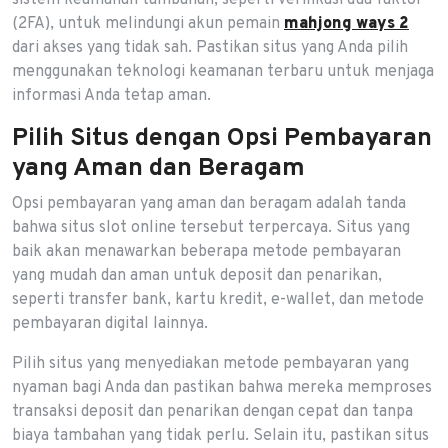
sistem keamanan tambahan, seperti verifikasi dua faktor
(2FA), untuk melindungi akun pemain
mahjong ways 2
dari akses yang tidak sah. Pastikan situs yang Anda pilih
menggunakan teknologi keamanan terbaru untuk menjaga
informasi Anda tetap aman.
Pilih Situs dengan Opsi Pembayaran
yang Aman dan Beragam
Opsi pembayaran yang aman dan beragam adalah tanda
bahwa situs slot online tersebut terpercaya. Situs yang
baik akan menawarkan beberapa metode pembayaran
yang mudah dan aman untuk deposit dan penarikan,
seperti transfer bank, kartu kredit, e-wallet, dan metode
pembayaran digital lainnya.
Pilih situs yang menyediakan metode pembayaran yang
nyaman bagi Anda dan pastikan bahwa mereka memproses
transaksi deposit dan penarikan dengan cepat dan tanpa
biaya tambahan yang tidak perlu. Selain itu, pastikan situs