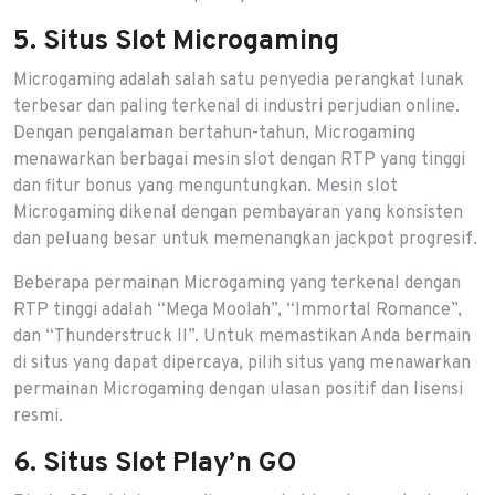
5. Situs Slot Microgaming
Microgaming adalah salah satu penyedia perangkat lunak
terbesar dan paling terkenal di industri perjudian online.
Dengan pengalaman bertahun-tahun, Microgaming
menawarkan berbagai mesin slot dengan RTP yang tinggi
dan fitur bonus yang menguntungkan. Mesin slot
Microgaming dikenal dengan pembayaran yang konsisten
dan peluang besar untuk memenangkan jackpot progresif.
Beberapa permainan Microgaming yang terkenal dengan
RTP tinggi adalah “Mega Moolah”, “Immortal Romance”,
dan “Thunderstruck II”. Untuk memastikan Anda bermain
di situs yang dapat dipercaya, pilih situs yang menawarkan
permainan Microgaming dengan ulasan positif dan lisensi
resmi.
6. Situs Slot Play’n GO