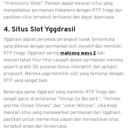
“Prehistoric Wilds”. Pemain dapat mencari situs yang
menyediakan permainan Habanero dengan RTP tinggi dan
pastikan situs tersebut terlisensi dan dapat dipercaya.
4. Situs Slot Yggdrasil
Yggdrasil adalah penyedia perangkat lunak terkemuka
yang dikenal dengan permainan slot inovatif dan memiliki
RTP tinggi. Yggdrasil sering
mahjong ways 2
kali
menyertakan fitur-fitur canggih dalam permainan mereka,
seperti grafik 3D, putaran bonus interaktif, dan jackpot
progresif. Mereka juga memiliki slot yang terkenal dengan
RTP yang sangat baik.
Beberapa game Yggdrasil yang memiliki RTP tinggi dan
sangat gacor di antaranya “Vikings Go Berzerk”, “Holmes
and the Stolen Stones”, dan “Joker Millions”. Jika Anda
mencari situs yang menawarkan permainan dari Yggdrasil,
pastikan untuk memeriksa ulasan dan memastikan situs
tersebut aman dan terpercaya.