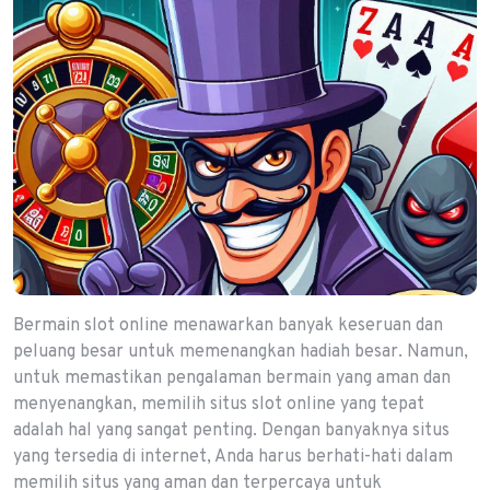
Bermain slot online menawarkan banyak keseruan dan
peluang besar untuk memenangkan hadiah besar. Namun,
untuk memastikan pengalaman bermain yang aman dan
menyenangkan, memilih situs slot online yang tepat
adalah hal yang sangat penting. Dengan banyaknya situs
yang tersedia di internet, Anda harus berhati-hati dalam
memilih situs yang aman dan terpercaya untuk