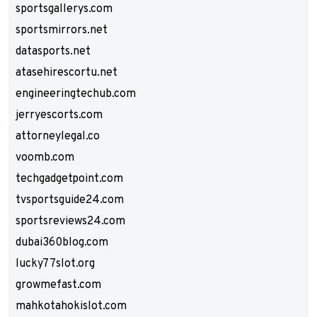
sportsgallerys.com
sportsmirrors.net
datasports.net
atasehirescortu.net
engineeringtechub.com
jerryescorts.com
attorneylegal.co
voomb.com
techgadgetpoint.com
tvsportsguide24.com
sportsreviews24.com
dubai360blog.com
lucky77slot.org
growmefast.com
mahkotahokislot.com