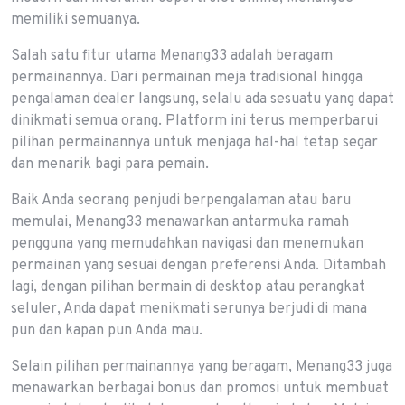
memiliki semuanya.
Salah satu fitur utama Menang33 adalah beragam
permainannya. Dari permainan meja tradisional hingga
pengalaman dealer langsung, selalu ada sesuatu yang dapat
dinikmati semua orang. Platform ini terus memperbarui
pilihan permainannya untuk menjaga hal-hal tetap segar
dan menarik bagi para pemain.
Baik Anda seorang penjudi berpengalaman atau baru
memulai, Menang33 menawarkan antarmuka ramah
pengguna yang memudahkan navigasi dan menemukan
permainan yang sesuai dengan preferensi Anda. Ditambah
lagi, dengan pilihan bermain di desktop atau perangkat
seluler, Anda dapat menikmati serunya berjudi di mana
pun dan kapan pun Anda mau.
Selain pilihan permainannya yang beragam, Menang33 juga
menawarkan berbagai bonus dan promosi untuk membuat