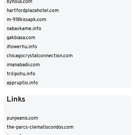
byhous.com
hartfordplazahotel.com
m-918kissapk.com
nabavkame.info
gakbiasa.com
iflowerhu.info
chicagocrystalconnection.com
imanabadii.com
trilipohu.info
appruptio.info
Links
punjwanis.com
the-parcs-clematiscondos.com