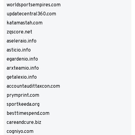
worldsportsempires.com
updatecentral360.com
katamastah.com
zqscore.net
aseleraio.info
asticio.info
egardenio.info
arxteamio.info
getalexio.info
accountaudittaxcon.com
prymprint.com
sportkeeda.org
besttimespend.com
careandcure.biz
cogniyo.com