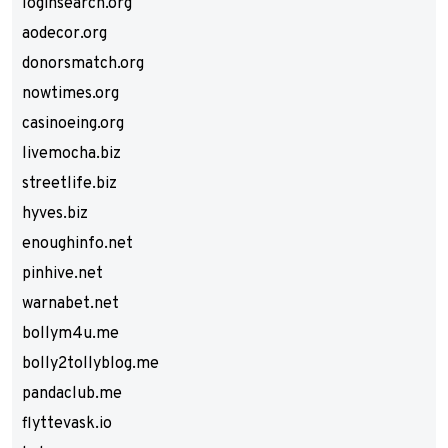
loginsearch.org
aodecor.org
donorsmatch.org
nowtimes.org
casinoeing.org
livemocha.biz
streetlife.biz
hyves.biz
enoughinfo.net
pinhive.net
warnabet.net
bollym4u.me
bolly2tollyblog.me
pandaclub.me
flyttevask.io