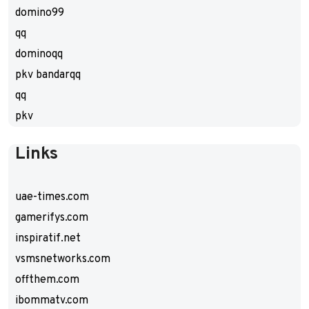
domino99
qq
dominoqq
pkv bandarqq
qq
pkv
Links
uae-times.com
gamerifys.com
inspiratif.net
vsmsnetworks.com
offthem.com
ibommatv.com