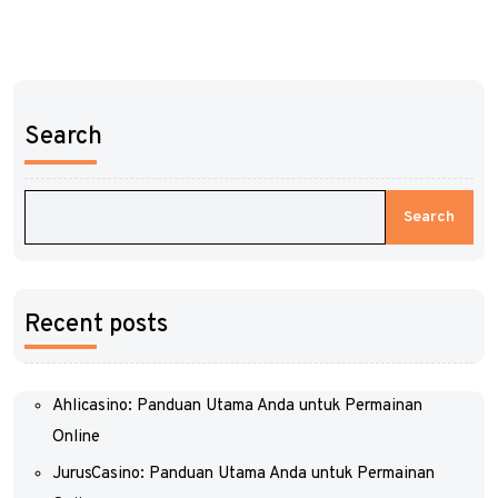
Search
Search
Recent posts
Ahlicasino: Panduan Utama Anda untuk Permainan
Online
JurusCasino: Panduan Utama Anda untuk Permainan