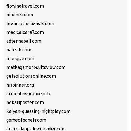
flowingtravel.com
nineniki.com
brandiospecialists.com
medicalcare7.com
adtennaball.com
nabzah.com
mongive.com
matkagameresultsview.com
getsolutionsonline.com
hispinner.org
criticalinsurance.info
nokariposter.com
kalyan-guessing-nightplay.com
gameofpanels.com
androidappsdownloader.com