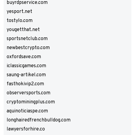
buyrdpservice.com
yesport.net
tostylo.com
yougetthat.net
sportsnetclub.com
newbestcrypto.com
oxfordsave.com
iclassicgames.com
saung-artikel.com
fasthokivip2.com
observersports.com
cryptominingplus.com
aquinoticiaspe.com
longhairedfrenchbulldog.com
lawyersforhire.co