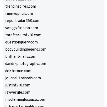
trendinspires.com
rannyephul.com
reportradar360.com
swaggyfashion.com
taraftariumtv10.com
questionquery.com
bodybuildinglegend.com
brilliant-nails.com
dandr-photography.com
dokteroce.com
journal-francais.com
justintv10.com
lawyerule.com
mediamingleseaco.com