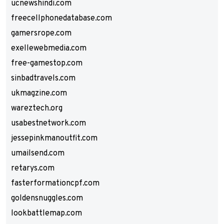
ucnewshindi.com
freecellphonedatabase.com
gamersrope.com
exellewebmedia.com
free-gamestop.com
sinbadtravels.com
ukmagzine.com
wareztech.org
usabestnetwork.com
jessepinkmanoutfit.com
umailsend.com
retarys.com
fasterformationcpf.com
goldensnuggles.com
lookbattlemap.com