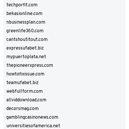
techporfit.com
bekasionline.com
nbusinessplan.com
greenlife360.com
cantshoutitout.com
expressufabet.biz
mypuertoplata.net
thepioneerxpress.com
howtofixissue.com
teamufabet.biz
webfullform.com
allviddownload.com
decorsmag.com
gamblingcasinonews.com
universitiesofamerica.net