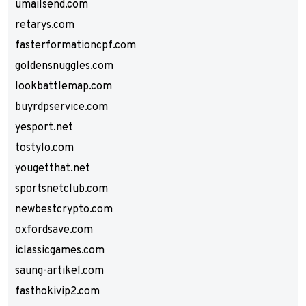
umailsend.com
retarys.com
fasterformationcpf.com
goldensnuggles.com
lookbattlemap.com
buyrdpservice.com
yesport.net
tostylo.com
yougetthat.net
sportsnetclub.com
newbestcrypto.com
oxfordsave.com
iclassicgames.com
saung-artikel.com
fasthokivip2.com