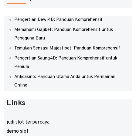
Pengertian Dewi4D: Panduan Komprehensif
Memahami Gajibet: Panduan Komprehensif untuk
Pengguna Baru
Temukan Sensasi Majestibet: Panduan Komprehensif
Pengertian Saung4D: Panduan Komprehensif untuk
Pemula
Ahlicasino: Panduan Utama Anda untuk Permainan
Online
Links
judi slot terpercaya
demo slot