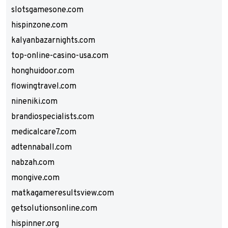
slotsgamesone.com
hispinzone.com
kalyanbazarnights.com
top-online-casino-usa.com
honghuidoor.com
flowingtravel.com
nineniki.com
brandiospecialists.com
medicalcare7.com
adtennaball.com
nabzah.com
mongive.com
matkagameresultsview.com
getsolutionsonline.com
hispinner.org