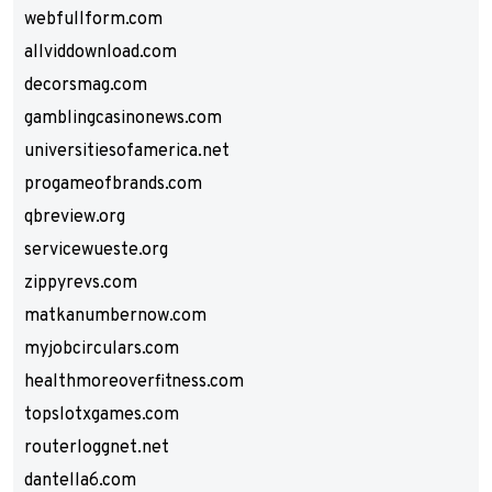
webfullform.com
allviddownload.com
decorsmag.com
gamblingcasinonews.com
universitiesofamerica.net
progameofbrands.com
qbreview.org
servicewueste.org
zippyrevs.com
matkanumbernow.com
myjobcirculars.com
healthmoreoverfitness.com
topslotxgames.com
routerloggnet.net
dantella6.com