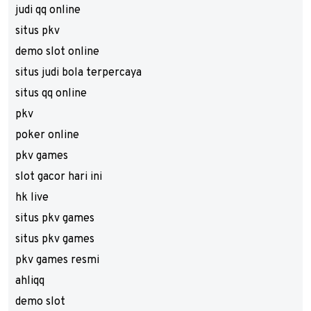
judi qq online
situs pkv
demo slot online
situs judi bola terpercaya
situs qq online
pkv
poker online
pkv games
slot gacor hari ini
hk live
situs pkv games
situs pkv games
pkv games resmi
ahliqq
demo slot