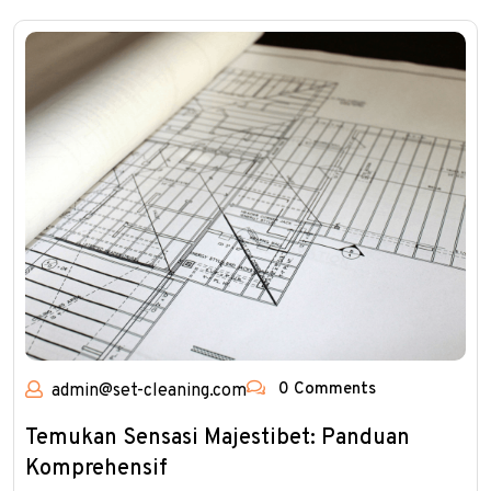
0 Comments
admin@set-cleaning.com
Temukan Sensasi Majestibet: Panduan
Komprehensif