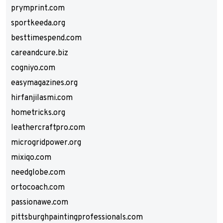
prymprint.com
sportkeeda.org
besttimespend.com
careandcure.biz
cogniyo.com
easymagazines.org
hirfanjilasmi.com
hometricks.org
leathercraftpro.com
microgridpower.org
mixiqo.com
needglobe.com
ortocoach.com
passionawe.com
pittsburghpaintingprofessionals.com