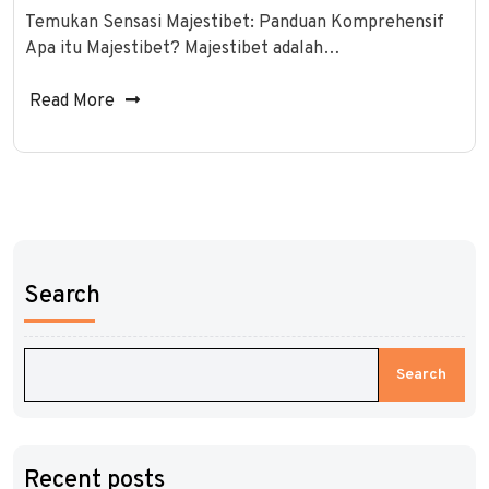
Temukan Sensasi Majestibet: Panduan Komprehensif
Apa itu Majestibet? Majestibet adalah…
Read More
Search
Search
Recent posts