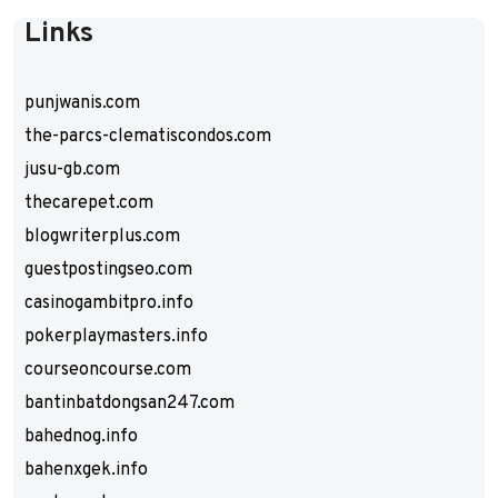
Links
punjwanis.com
the-parcs-clematiscondos.com
jusu-gb.com
thecarepet.com
blogwriterplus.com
guestpostingseo.com
casinogambitpro.info
pokerplaymasters.info
courseoncourse.com
bantinbatdongsan247.com
bahednog.info
bahenxgek.info