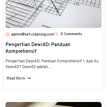
0 Comments
admin@set-cleaning.com
Pengertian Dewi4D: Panduan
Komprehensif
Pengertian Dewi4D: Panduan Komprehensif 1. Apa itu
Dewi4D? Dewi4D adalah…
Read More