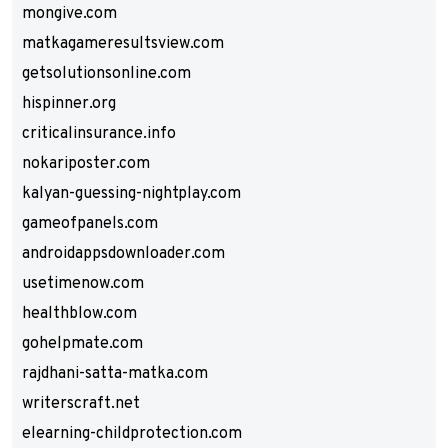
mongive.com
matkagameresultsview.com
getsolutionsonline.com
hispinner.org
criticalinsurance.info
nokariposter.com
kalyan-guessing-nightplay.com
gameofpanels.com
androidappsdownloader.com
usetimenow.com
healthblow.com
gohelpmate.com
rajdhani-satta-matka.com
writerscraft.net
elearning-childprotection.com