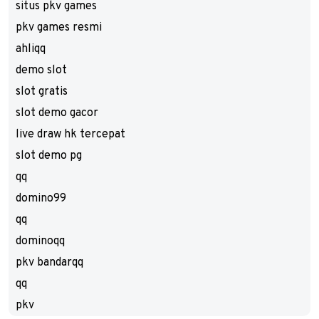
situs pkv games
pkv games resmi
ahliqq
demo slot
slot gratis
slot demo gacor
live draw hk tercepat
slot demo pg
qq
domino99
qq
dominoqq
pkv bandarqq
qq
pkv