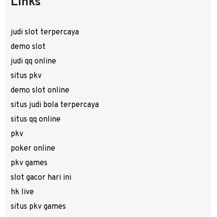
Links
judi slot terpercaya
demo slot
judi qq online
situs pkv
demo slot online
situs judi bola terpercaya
situs qq online
pkv
poker online
pkv games
slot gacor hari ini
hk live
situs pkv games