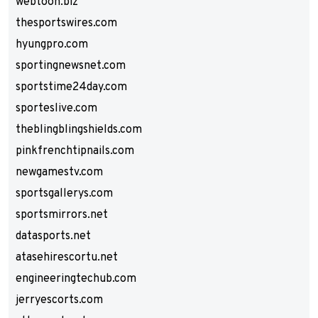
webtoon.biz
thesportswires.com
hyungpro.com
sportingnewsnet.com
sportstime24day.com
sporteslive.com
theblingblingshields.com
pinkfrenchtipnails.com
newgamestv.com
sportsgallerys.com
sportsmirrors.net
datasports.net
atasehirescortu.net
engineeringtechub.com
jerryescorts.com