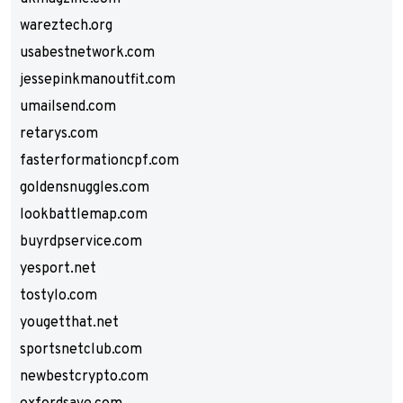
wareztech.org
usabestnetwork.com
jessepinkmanoutfit.com
umailsend.com
retarys.com
fasterformationcpf.com
goldensnuggles.com
lookbattlemap.com
buyrdpservice.com
yesport.net
tostylo.com
yougetthat.net
sportsnetclub.com
newbestcrypto.com