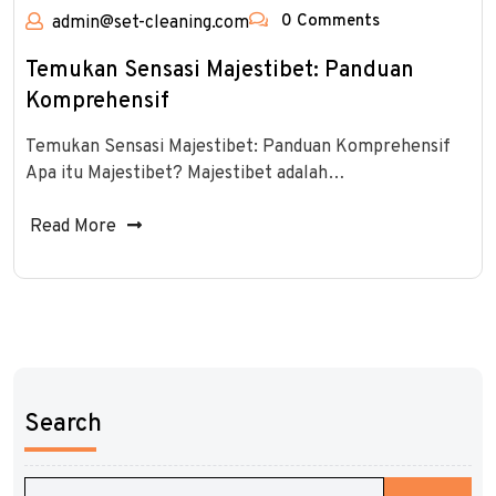
0 Comments
admin@set-cleaning.com
Temukan Sensasi Majestibet: Panduan
Komprehensif
Temukan Sensasi Majestibet: Panduan Komprehensif
Apa itu Majestibet? Majestibet adalah…
Read More
Search