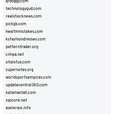
qrdoggy.com
technologygud.com
realshocknews.com
pickgb.com
healthmistakes.com
ksfashiondresses.com
patterntrader.org
cnhpa.net
sitalotus.com
supernotes.org
worldsportsempires.com
updatecentral360.com
katamastah.com
zqscore.net
aseleraio.info