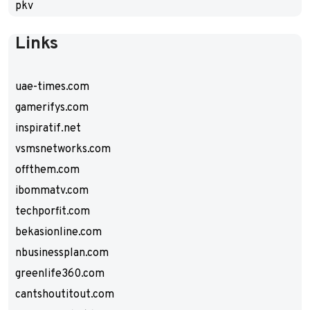
pkv
Links
uae-times.com
gamerifys.com
inspiratif.net
vsmsnetworks.com
offthem.com
ibommatv.com
techporfit.com
bekasionline.com
nbusinessplan.com
greenlife360.com
cantshoutitout.com