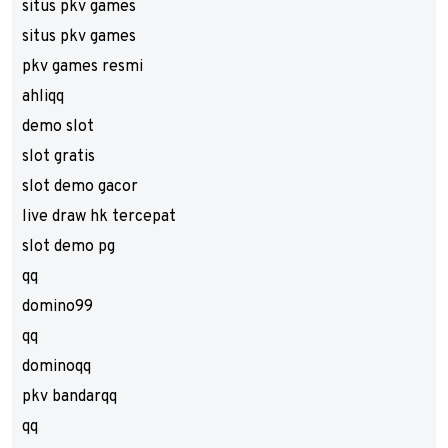
situs pkv games
situs pkv games
pkv games resmi
ahliqq
demo slot
slot gratis
slot demo gacor
live draw hk tercepat
slot demo pg
qq
domino99
qq
dominoqq
pkv bandarqq
qq