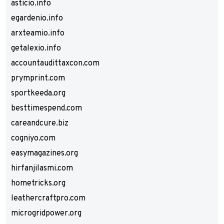
asticio.info
egardenio.info
arxteamio.info
getalexio.info
accountaudittaxcon.com
prymprint.com
sportkeeda.org
besttimespend.com
careandcure.biz
cogniyo.com
easymagazines.org
hirfanjilasmi.com
hometricks.org
leathercraftpro.com
microgridpower.org