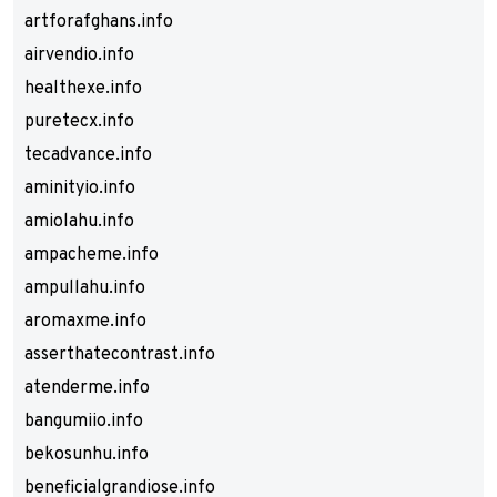
artforafghans.info
airvendio.info
healthexe.info
puretecx.info
tecadvance.info
aminityio.info
amiolahu.info
ampacheme.info
ampullahu.info
aromaxme.info
asserthatecontrast.info
atenderme.info
bangumiio.info
bekosunhu.info
beneficialgrandiose.info