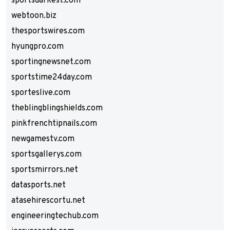
sportsdarkest.com
webtoon.biz
thesportswires.com
hyungpro.com
sportingnewsnet.com
sportstime24day.com
sporteslive.com
theblingblingshields.com
pinkfrenchtipnails.com
newgamestv.com
sportsgallerys.com
sportsmirrors.net
datasports.net
atasehirescortu.net
engineeringtechub.com