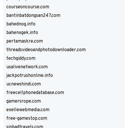
courseoncourse.com
bantinbatdongsan247.com
bahednog.info
bahenxgek.info
pertamaskre.com
threadsvideoandphotodownloader.com
techgiddy.com
usalivenetwork.com
jackpotrushonline.info
ucnewshindi.com
freecellphonedatabase.com
gamersrope.com
exellewebmedia.com
free-gamestop.com
sinbadtravels.com