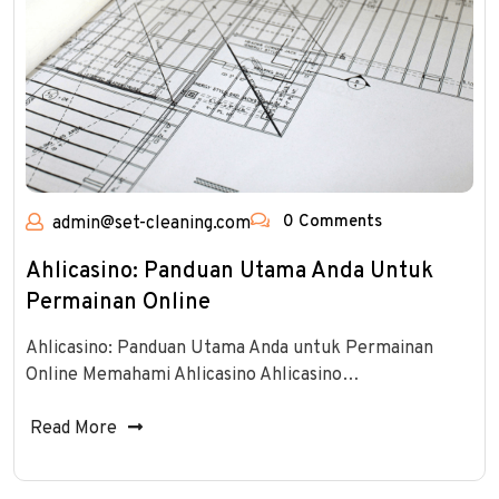
0 Comments
admin@set-cleaning.com
Ahlicasino: Panduan Utama Anda Untuk
Permainan Online
Ahlicasino: Panduan Utama Anda untuk Permainan
Online Memahami Ahlicasino Ahlicasino…
Read More