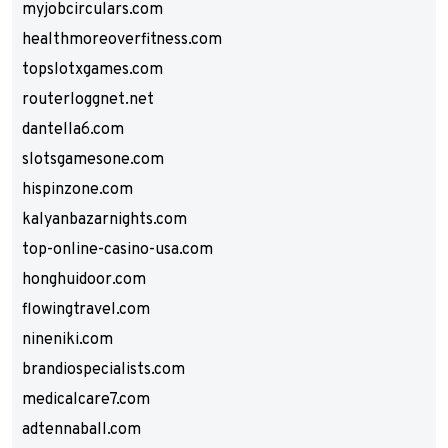
myjobcirculars.com
healthmoreoverfitness.com
topslotxgames.com
routerloggnet.net
dantella6.com
slotsgamesone.com
hispinzone.com
kalyanbazarnights.com
top-online-casino-usa.com
honghuidoor.com
flowingtravel.com
nineniki.com
brandiospecialists.com
medicalcare7.com
adtennaball.com