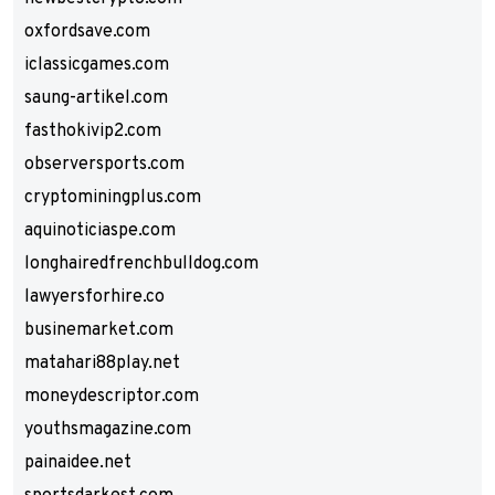
oxfordsave.com
iclassicgames.com
saung-artikel.com
fasthokivip2.com
observersports.com
cryptominingplus.com
aquinoticiaspe.com
longhairedfrenchbulldog.com
lawyersforhire.co
businemarket.com
matahari88play.net
moneydescriptor.com
youthsmagazine.com
painaidee.net