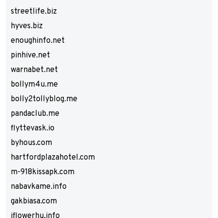
streetlife.biz
hyves.biz
enoughinfo.net
pinhive.net
warnabet.net
bollym4u.me
bolly2tollyblog.me
pandaclub.me
flyttevask.io
byhous.com
hartfordplazahotel.com
m-918kissapk.com
nabavkame.info
gakbiasa.com
iflowerhu.info