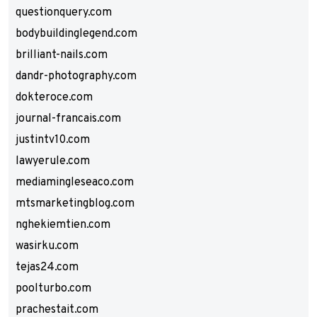
questionquery.com
bodybuildinglegend.com
brilliant-nails.com
dandr-photography.com
dokteroce.com
journal-francais.com
justintv10.com
lawyerule.com
mediamingleseaco.com
mtsmarketingblog.com
nghekiemtien.com
wasirku.com
tejas24.com
poolturbo.com
prachestait.com