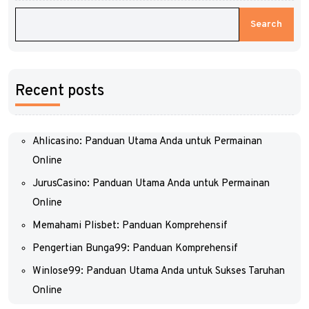
Search
Recent posts
Ahlicasino: Panduan Utama Anda untuk Permainan
Online
JurusCasino: Panduan Utama Anda untuk Permainan
Online
Memahami Plisbet: Panduan Komprehensif
Pengertian Bunga99: Panduan Komprehensif
Winlose99: Panduan Utama Anda untuk Sukses Taruhan
Online