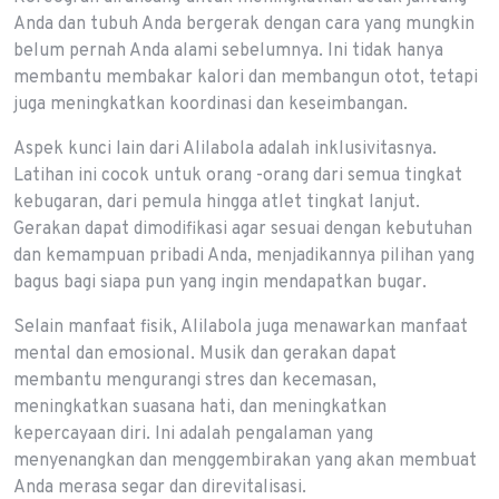
Anda dan tubuh Anda bergerak dengan cara yang mungkin
belum pernah Anda alami sebelumnya. Ini tidak hanya
membantu membakar kalori dan membangun otot, tetapi
juga meningkatkan koordinasi dan keseimbangan.
Aspek kunci lain dari Alilabola adalah inklusivitasnya.
Latihan ini cocok untuk orang -orang dari semua tingkat
kebugaran, dari pemula hingga atlet tingkat lanjut.
Gerakan dapat dimodifikasi agar sesuai dengan kebutuhan
dan kemampuan pribadi Anda, menjadikannya pilihan yang
bagus bagi siapa pun yang ingin mendapatkan bugar.
Selain manfaat fisik, Alilabola juga menawarkan manfaat
mental dan emosional. Musik dan gerakan dapat
membantu mengurangi stres dan kecemasan,
meningkatkan suasana hati, dan meningkatkan
kepercayaan diri. Ini adalah pengalaman yang
menyenangkan dan menggembirakan yang akan membuat
Anda merasa segar dan direvitalisasi.