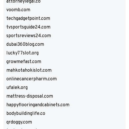
attorneylegal.co
voomb.com
techgadgetpoint.com
tvsportsguide24.com
sportsreviews24.com
dubai360blog.com
lucky77slot.org
growmefast.com
mahkotahokislot.com
onlinecancerpharm.com
ufalek.org
mattress-disposal.com
happyflooringandcabinets.com
bodybuildinglife.co
qrdoggy.com