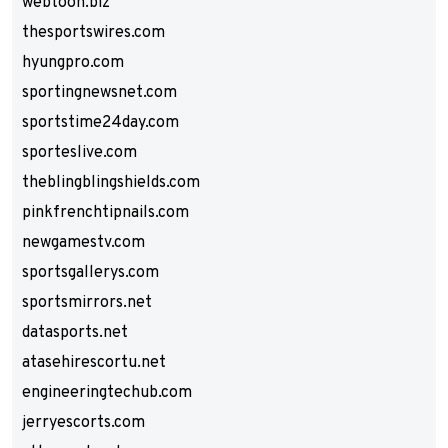
webtoon.biz
thesportswires.com
hyungpro.com
sportingnewsnet.com
sportstime24day.com
sporteslive.com
theblingblingshields.com
pinkfrenchtipnails.com
newgamestv.com
sportsgallerys.com
sportsmirrors.net
datasports.net
atasehirescortu.net
engineeringtechub.com
jerryescorts.com