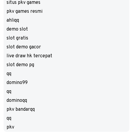
situs pkv games
pkv games resmi
ahliqq
demo slot
slot gratis
slot demo gacor
live draw hk tercepat
slot demo pg
qq
domino99
qq
dominoqq
pkv bandarqq
qq
pkv