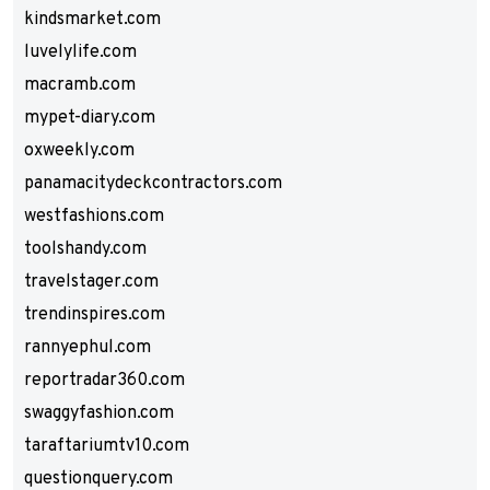
kindsmarket.com
luvelylife.com
macramb.com
mypet-diary.com
oxweekly.com
panamacitydeckcontractors.com
westfashions.com
toolshandy.com
travelstager.com
trendinspires.com
rannyephul.com
reportradar360.com
swaggyfashion.com
taraftariumtv10.com
questionquery.com