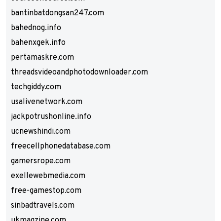
bantinbatdongsan247.com
bahednog.info
bahenxgek.info
pertamaskre.com
threadsvideoandphotodownloader.com
techgiddy.com
usalivenetwork.com
jackpotrushonline.info
ucnewshindi.com
freecellphonedatabase.com
gamersrope.com
exellewebmedia.com
free-gamestop.com
sinbadtravels.com
ukmagzine.com