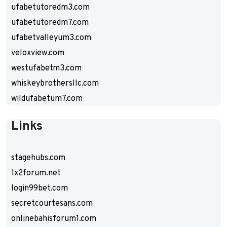
ufabetutoredm3.com
ufabetutoredm7.com
ufabetvalleyum3.com
veloxview.com
westufabetm3.com
whiskeybrothersllc.com
wildufabetum7.com
Links
stagehubs.com
1x2forum.net
login99bet.com
secretcourtesans.com
onlinebahisforum1.com