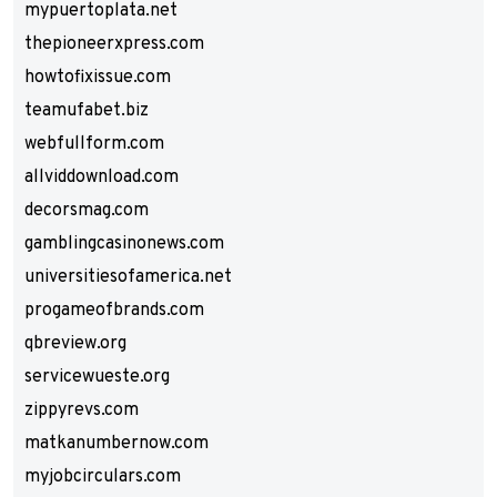
mypuertoplata.net
thepioneerxpress.com
howtofixissue.com
teamufabet.biz
webfullform.com
allviddownload.com
decorsmag.com
gamblingcasinonews.com
universitiesofamerica.net
progameofbrands.com
qbreview.org
servicewueste.org
zippyrevs.com
matkanumbernow.com
myjobcirculars.com