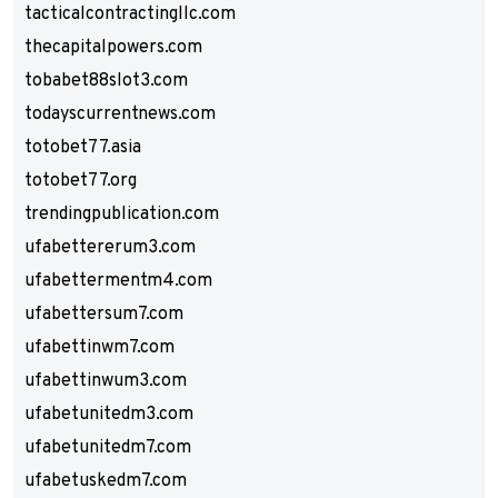
tacticalcontractingllc.com
thecapitalpowers.com
tobabet88slot3.com
todayscurrentnews.com
totobet77.asia
totobet77.org
trendingpublication.com
ufabettererum3.com
ufabettermentm4.com
ufabettersum7.com
ufabettinwm7.com
ufabettinwum3.com
ufabetunitedm3.com
ufabetunitedm7.com
ufabetuskedm7.com