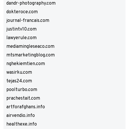
dandr-photography.com
dokteroce.com
journal-francais.com
justintv10.com
lawyerule.com
mediamingleseaco.com
mtsmarketingblog.com
nghekiemtien.com
wasirku.com
tejas24.com
poolturbo.com
prachestait.com
artforafghans.info
airvendio.info
healthexe.info