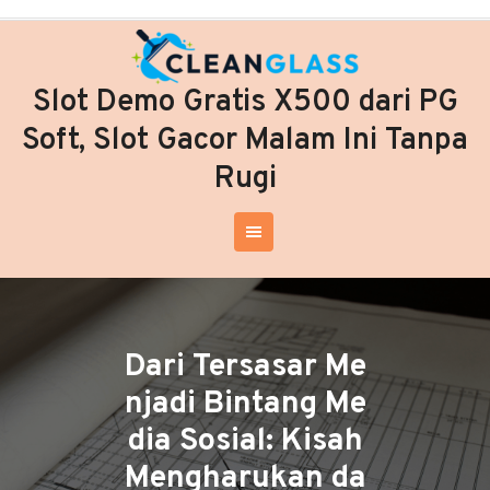
Skip
to
content
Slot Demo Gratis X500 dari PG
Soft, Slot Gacor Malam Ini Tanpa
Rugi
Dari Tersasar Me
njadi Bintang Me
dia Sosial: Kisah
Mengharukan da