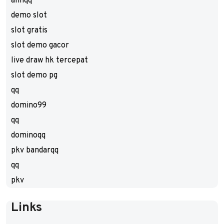
ahliqq
demo slot
slot gratis
slot demo gacor
live draw hk tercepat
slot demo pg
qq
domino99
qq
dominoqq
pkv bandarqq
qq
pkv
Links