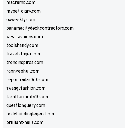
macramb.com
mypet-diary.com
oxweekly.com
panamacitydeckcontractors.com
westfashions.com
toolshandy.com
travelstager.com
trendinspires.com
rannyephul.com
reportradar360.com
swaggyfashion.com
taraftariumtv10.com
questionquery.com
bodybuildinglegend.com
brilliant-nails.com