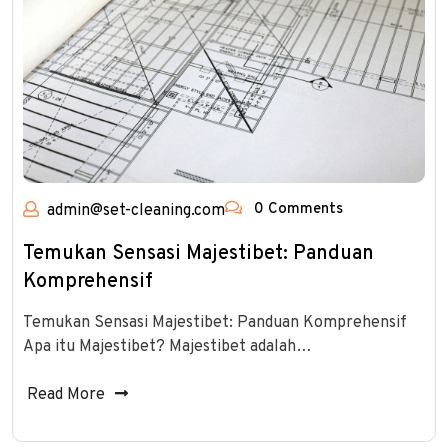
0 Comments
admin@set-cleaning.com
Temukan Sensasi Majestibet: Panduan
Komprehensif
Temukan Sensasi Majestibet: Panduan Komprehensif
Apa itu Majestibet? Majestibet adalah…
Read More