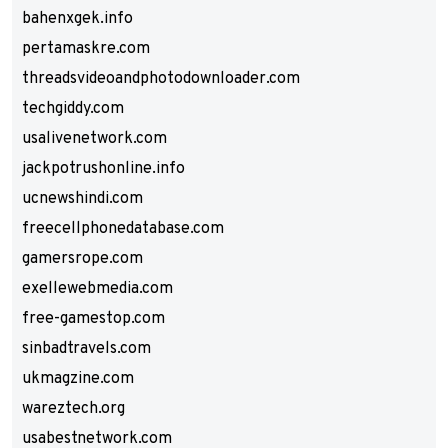
bahenxgek.info
pertamaskre.com
threadsvideoandphotodownloader.com
techgiddy.com
usalivenetwork.com
jackpotrushonline.info
ucnewshindi.com
freecellphonedatabase.com
gamersrope.com
exellewebmedia.com
free-gamestop.com
sinbadtravels.com
ukmagzine.com
wareztech.org
usabestnetwork.com