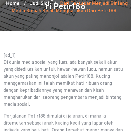
Home
Judi Slot
Dari Tersasar Menjadi Bintang
/
/
ri Petir188
Media Sosial: Kisah Mengharukan Dari Petir188
[ad_1]
Di dunia media sosial yang luas, ada banyak sekali akun
yang didedikasikan untuk hewan-hewan lucu, namun satu
akun yang paling menonjol adalah Petir188. Kucing
menggemaskan ini telah memikat hati ribuan orang
dengan kepribadiannya yang menawan dan kisah
mengharukan dari seorang pengembara menjadi bintang
media sosial.
Perjalanan Petir188 dimulai di jalanan, di mana ia
ditemukan sebagai anak kucing kecil yang lapar oleh
individu yang baik hati. Orang tersebut menerimanya dan