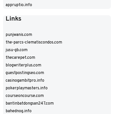
appruptio.info
Links
punjwanis.com
the-parcs-clematiscondos.com
jusu-gb.com
thecarepet.com
blogwriterplus.com
guestpostingseo.com
casinogambitpro.info
pokerplaymasters.info
courseoncourse.com
bantinbatdongsan247.com
bahednog.info