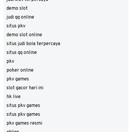
demo slot
judi qq online
situs pkv
demo slot online
situs judi bola terpercaya
situs qq online
pkv
poker online
pkv games
slot gacor hari ini
hk live
situs pkv games
situs pkv games
pkv games resmi