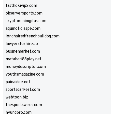
fasthokivip2.com
observersports.com
cryptominingplus.com
aquinoticiaspe.com
longhairedfrenchbulldog.com
lawyersforhire.co
businemarket.com
matahari88play.net
moneydescriptor.com
youthsmagazine.com
painaidee.net
sportsdarkest.com
webtoon.biz
thesportswires.com
hyungpro.com