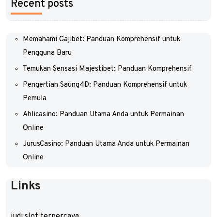
Recent posts
Memahami Gajibet: Panduan Komprehensif untuk
Pengguna Baru
Temukan Sensasi Majestibet: Panduan Komprehensif
Pengertian Saung4D: Panduan Komprehensif untuk
Pemula
Ahlicasino: Panduan Utama Anda untuk Permainan
Online
JurusCasino: Panduan Utama Anda untuk Permainan
Online
Links
judi slot terpercaya