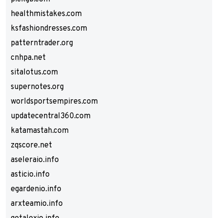
healthmistakes.com
ksfashiondresses.com
patterntrader.org
cnhpa.net
sitalotus.com
supernotes.org
worldsportsempires.com
updatecentral360.com
katamastah.com
zqscore.net
aseleraio.info
asticio.info
egardenio.info
arxteamio.info