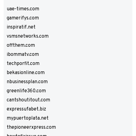
uae-times.com
gamerifys.com
inspiratif.net
vsmsnetworks.com
offthem.com
ibommatv.com
techporfit.com
bekasionline.com
nbusinessplan.com
greenlife360.com
cantshoutitout.com
expressufabet.biz
mypuertoplata.net
thepioneerxpress.com