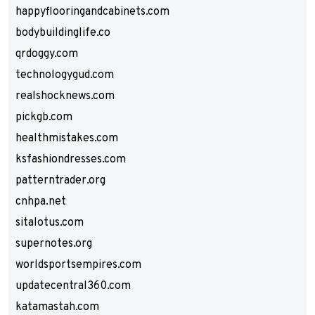
happyflooringandcabinets.com
bodybuildinglife.co
qrdoggy.com
technologygud.com
realshocknews.com
pickgb.com
healthmistakes.com
ksfashiondresses.com
patterntrader.org
cnhpa.net
sitalotus.com
supernotes.org
worldsportsempires.com
updatecentral360.com
katamastah.com