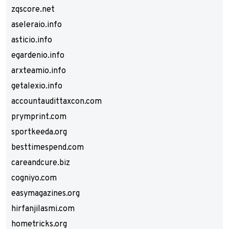
zqscore.net
aseleraio.info
asticio.info
egardenio.info
arxteamio.info
getalexio.info
accountaudittaxcon.com
prymprint.com
sportkeeda.org
besttimespend.com
careandcure.biz
cogniyo.com
easymagazines.org
hirfanjilasmi.com
hometricks.org