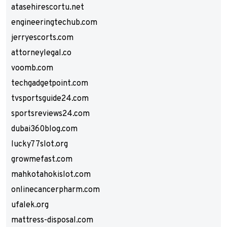
atasehirescortu.net
engineeringtechub.com
jerryescorts.com
attorneylegal.co
voomb.com
techgadgetpoint.com
tvsportsguide24.com
sportsreviews24.com
dubai360blog.com
lucky77slot.org
growmefast.com
mahkotahokislot.com
onlinecancerpharm.com
ufalek.org
mattress-disposal.com