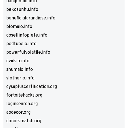
bangumiio.info
bekosunhu.info
beneficialgrandiose.info
blomaio.info
dosellinfoplete.info
podtubeio.info
powerfulvolatile.info
qvidsio.info
shumaio.info
slotherio.info
cysapluscertification.org
fortnitehacks.org
loginsearch.org
aodecor.org
donorsmatch.org