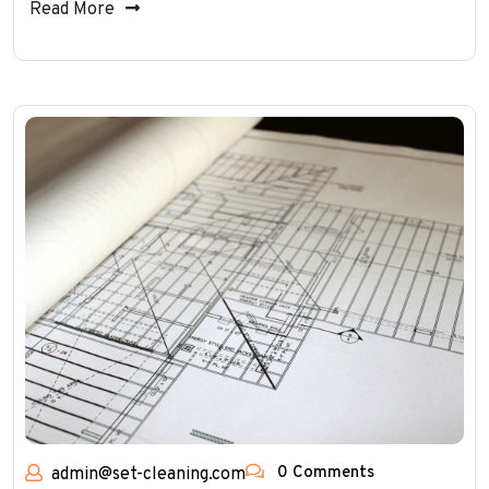
Read More
0 Comments
admin@set-cleaning.com