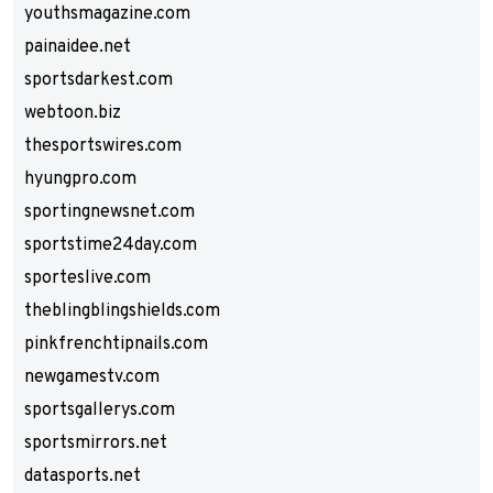
youthsmagazine.com
painaidee.net
sportsdarkest.com
webtoon.biz
thesportswires.com
hyungpro.com
sportingnewsnet.com
sportstime24day.com
sporteslive.com
theblingblingshields.com
pinkfrenchtipnails.com
newgamestv.com
sportsgallerys.com
sportsmirrors.net
datasports.net