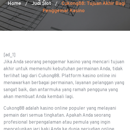
Home
Judi Slot
Cukong88: Tujuan Akhir Bagi
/
/
Penggemar Kasino
[ad_1]
Jika Anda seorang penggemar kasino yang mencari tujuan
akhir untuk memenuhi kebutuhan permainan Anda, tidak
terlihat lagi dari Cukong88. Platform kasino online ini
menawarkan berbagai permainan, layanan pelanggan yang
sangat baik, dan antarmuka yang ramah pengguna yang
akan membuat Anda kembali lagi.
Cukong88 adalah kasino online populer yang melayani
pemain dari semua tingkatan. Apakah Anda seorang
profesional berpengalaman atau pemula yang ingin
mencelupkan jari kaki Anda ke dunia perjudian online,