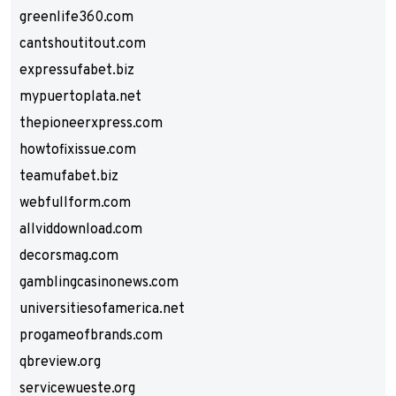
greenlife360.com
cantshoutitout.com
expressufabet.biz
mypuertoplata.net
thepioneerxpress.com
howtofixissue.com
teamufabet.biz
webfullform.com
allviddownload.com
decorsmag.com
gamblingcasinonews.com
universitiesofamerica.net
progameofbrands.com
qbreview.org
servicewueste.org