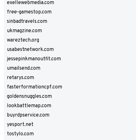
exellewebmedia.com
free-gamestop.com
sinbadtravels.com
ukmagzine.com
wareztech.org
usabestnetwork.com
jessepinkmanoutfit.com
umailsend.com
retarys.com
fasterformationcpf.com
goldensnuggles.com
lookbattlemap.com
buyrdpservice.com
yesport.net
tostylo.com