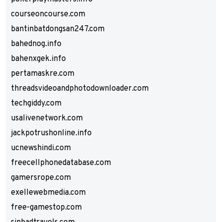
courseoncourse.com
bantinbatdongsan247.com
bahednog.info
bahenxgek.info
pertamaskre.com
threadsvideoandphotodownloader.com
techgiddy.com
usalivenetwork.com
jackpotrushonline.info
ucnewshindi.com
freecellphonedatabase.com
gamersrope.com
exellewebmedia.com
free-gamestop.com