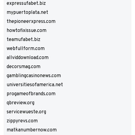
expressufabet.biz
mypuertoplata.net
thepioneerxpress.com
howtofixissue.com
teamufabet.biz
webfullform.com
allviddownload.com
decorsmag.com
gamblingcasinonews.com
universitiesofamerica.net
progameofbrands.com
qbreview.org
servicewueste.org
zippyrevs.com
matkanumbernow.com