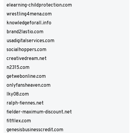
elearning-childprotection.com
wrestling4mena.com
knowledgeforall.info
brand2lastio.com
usadigitalservices.com
socialhoppers.com
creativedream.net
n2315.com
getwebonline.com
onlyfansheaven.com
lky08.com
ralph-fiennes.net
fielder-maximum-discount.net
fitfllex.com
genesisbusinesscredit.com