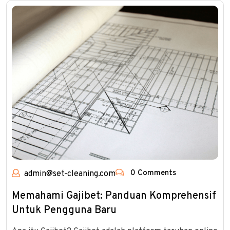
0 Comments
admin@set-cleaning.com
Memahami Gajibet: Panduan Komprehensif
Untuk Pengguna Baru