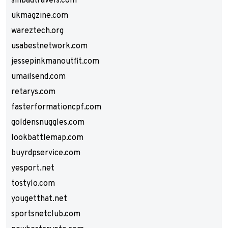
sinbadtravels.com
ukmagzine.com
wareztech.org
usabestnetwork.com
jessepinkmanoutfit.com
umailsend.com
retarys.com
fasterformationcpf.com
goldensnuggles.com
lookbattlemap.com
buyrdpservice.com
yesport.net
tostylo.com
yougetthat.net
sportsnetclub.com