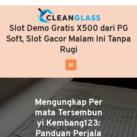
Skip
to
content
Slot Demo Gratis X500 dari PG
Soft, Slot Gacor Malam Ini Tanpa
Rugi
Mengungkap Per
mata Tersembun
yi Kembang123:
Panduan Perjala