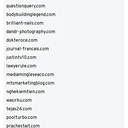
questionquery.com
bodybuildinglegend.com
brilliant-nails.com
dandr-photography.com
dokteroce.com
journal-francais.com
justintv10.com
lawyerule.com
mediamingleseaco.com
mtsmarketingblog.com
nghekiemtien.com
wasirku.com
tejas24.com
poolturbo.com
prachestait.com