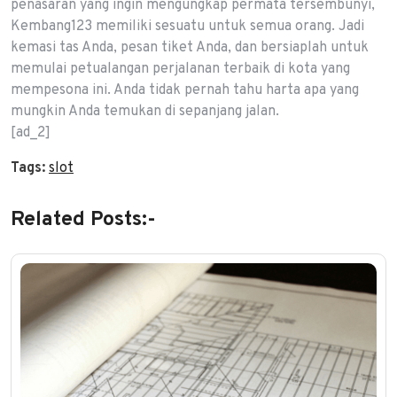
penasaran yang ingin mengungkap permata tersembunyi,
Kembang123 memiliki sesuatu untuk semua orang. Jadi
kemasi tas Anda, pesan tiket Anda, dan bersiaplah untuk
memulai petualangan perjalanan terbaik di kota yang
mempesona ini. Anda tidak pernah tahu harta apa yang
mungkin Anda temukan di sepanjang jalan.
[ad_2]
Tags:
slot
Related Posts:-