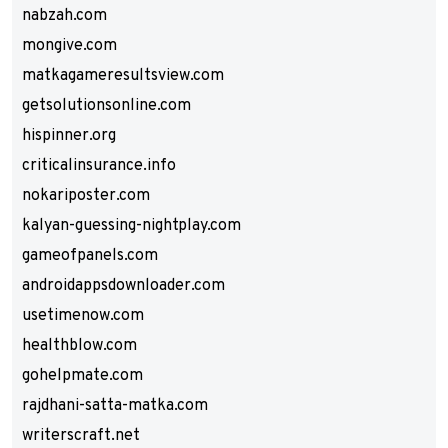
nabzah.com
mongive.com
matkagameresultsview.com
getsolutionsonline.com
hispinner.org
criticalinsurance.info
nokariposter.com
kalyan-guessing-nightplay.com
gameofpanels.com
androidappsdownloader.com
usetimenow.com
healthblow.com
gohelpmate.com
rajdhani-satta-matka.com
writerscraft.net