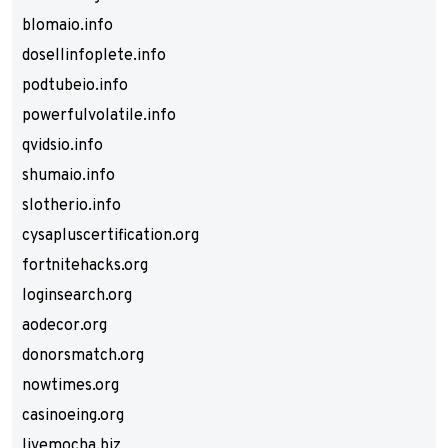
blomaio.info
dosellinfoplete.info
podtubeio.info
powerfulvolatile.info
qvidsio.info
shumaio.info
slotherio.info
cysapluscertification.org
fortnitehacks.org
loginsearch.org
aodecor.org
donorsmatch.org
nowtimes.org
casinoeing.org
livemocha.biz