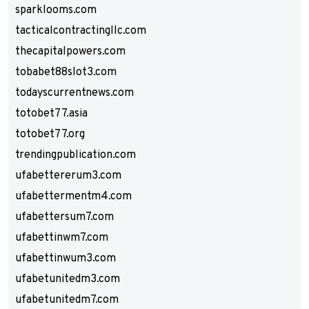
sparklooms.com
tacticalcontractingllc.com
thecapitalpowers.com
tobabet88slot3.com
todayscurrentnews.com
totobet77.asia
totobet77.org
trendingpublication.com
ufabettererum3.com
ufabettermentm4.com
ufabettersum7.com
ufabettinwm7.com
ufabettinwum3.com
ufabetunitedm3.com
ufabetunitedm7.com