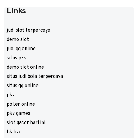
Links
judi slot terpercaya
demo slot
judi qq online
situs pkv
demo slot online
situs judi bola terpercaya
situs qq online
pkv
poker online
pkv games
slot gacor hari ini
hk live