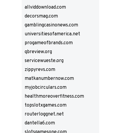
allviddownload.com
decorsmag.com
gamblingcasinonews.com
universitiesofamerica.net
progameofbrands.com
qbreview.org
servicewueste.org
zippyrevs.com
matkanumbernow.com
myjobcirculars.com
healthmoreoverfitness.com
topslotxgames.com
routerloggnet.net
dantella6.com
slotsgamesone.com