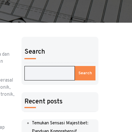
Search
a dan
an
Search
berasal
onik,
tronik,
Recent posts
Temukan Sensasi Majestibet:
iap
Panduan Komprehensif