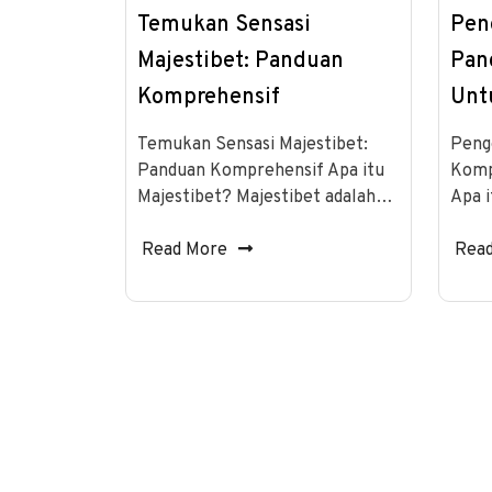
Temukan Sensasi
Pen
Majestibet: Panduan
Pan
Komprehensif
Unt
Temukan Sensasi Majestibet:
Peng
Panduan Komprehensif Apa itu
Komp
Majestibet? Majestibet adalah…
Apa 
Read More
Rea