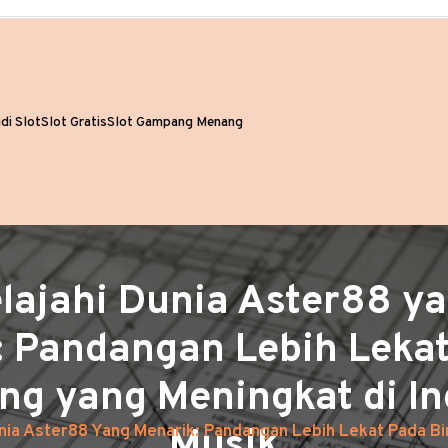
di Slot
Slot Gratis
Slot Gampang Menang
lajahi Dunia Aster88 y
: Pandangan Lebih Leka
ng yang Meningkat di In
unia Aster88 Yang Menarik: Pandangan Lebih Lekat Pada Bi
Musik