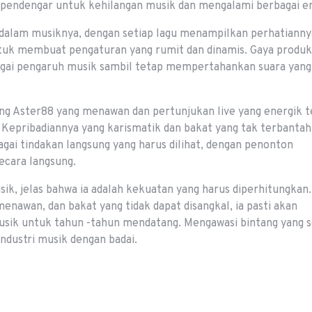
pendengar untuk kehilangan musik dan mengalami berbagai e
 dalam musiknya, dengan setiap lagu menampilkan perhatianny
uk membuat pengaturan yang rumit dan dinamis. Gaya produk
bagai pengaruh musik sambil tetap mempertahankan suara yang
ng Aster88 yang menawan dan pertunjukan live yang energik t
epribadiannya yang karismatik dan bakat yang tak terbanta
ai tindakan langsung yang harus dilihat, dengan penonton
ecara langsung.
sik, jelas bahwa ia adalah kekuatan yang harus diperhitungkan.
nawan, dan bakat yang tidak dapat disangkal, ia pasti akan
sik untuk tahun -tahun mendatang. Mengawasi bintang yang 
industri musik dengan badai.