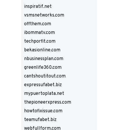
inspiratif.net
vsmsnetworks.com
offthem.com
ibommatv.com
techporfit.com
bekasionline.com
nbusinessplan.com
greenlife360.com
cantshoutitout.com
expressufabet.biz
mypuertoplata.net
thepioneerxpress.com
howtofixissue.com
teamufabet.biz
webfullform.com