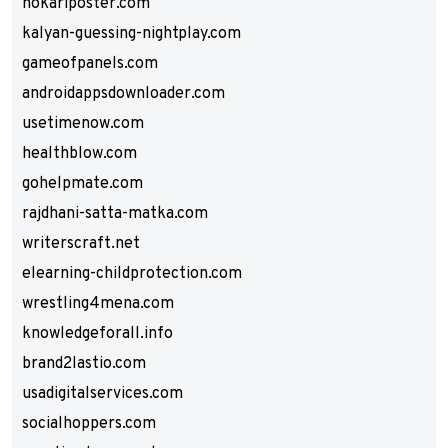
nokariposter.com
kalyan-guessing-nightplay.com
gameofpanels.com
androidappsdownloader.com
usetimenow.com
healthblow.com
gohelpmate.com
rajdhani-satta-matka.com
writerscraft.net
elearning-childprotection.com
wrestling4mena.com
knowledgeforall.info
brand2lastio.com
usadigitalservices.com
socialhoppers.com