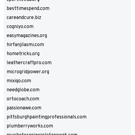
besttimespend.com
careandcure.biz
cogniyo.com
easymagazines.org
hirfanjilasmi.com
hometricks.org
leathercraftpro.com
microgridpower.org
mixiqo.com
needglobe.com
ortocoach.com
passionawe.com
pittsburghpaintingprofessionals.com
plumberryworks.com