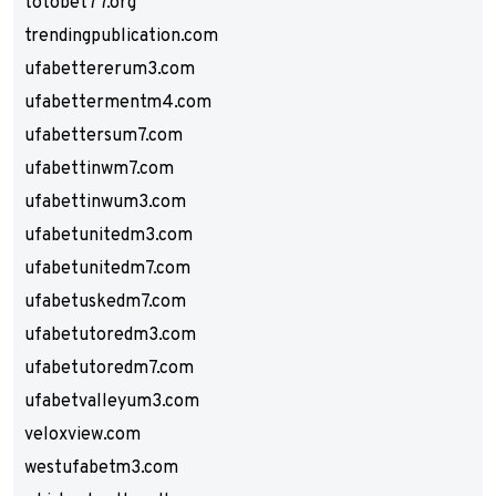
totobet77.org
trendingpublication.com
ufabettererum3.com
ufabettermentm4.com
ufabettersum7.com
ufabettinwm7.com
ufabettinwum3.com
ufabetunitedm3.com
ufabetunitedm7.com
ufabetuskedm7.com
ufabetutoredm3.com
ufabetutoredm7.com
ufabetvalleyum3.com
veloxview.com
westufabetm3.com