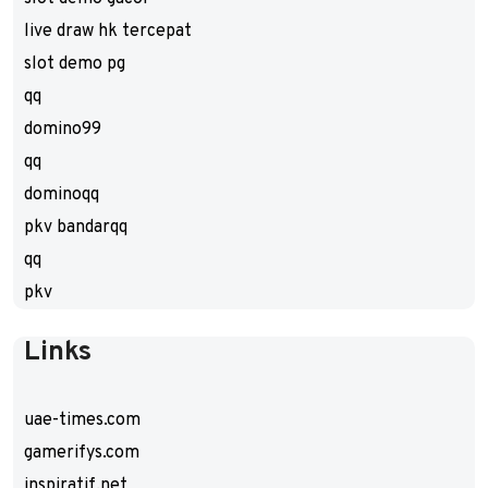
live draw hk tercepat
slot demo pg
qq
domino99
qq
dominoqq
pkv bandarqq
qq
pkv
Links
uae-times.com
gamerifys.com
inspiratif.net