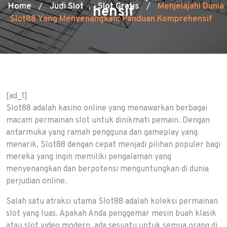
Home
Judi Slot
Slot Gratis
Menjelajahi Dunia
/
,
/
hensif
Slot88 Yang Menyenangkan: Panduan Komprehensif
[ad_1]
Slot88 adalah kasino online yang menawarkan berbagai
macam permainan slot untuk dinikmati pemain. Dengan
antarmuka yang ramah pengguna dan gameplay yang
menarik, Slot88 dengan cepat menjadi pilihan populer bagi
mereka yang ingin memiliki pengalaman yang
menyenangkan dan berpotensi menguntungkan di dunia
perjudian online.
Salah satu atraksi utama Slot88 adalah koleksi permainan
slot yang luas. Apakah Anda penggemar mesin buah klasik
atau slot video modern, ada sesuatu untuk semua orang di