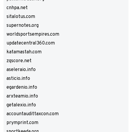
cnhpa.net
sitalotus.com
supernotes.org
worldsportsempires.com
updatecentral360.com
katamastah.com
zqscore.net
aseleraio.info
asticio.info
egardenio.info
arxteamio.info
getalexio.info
accountaudittaxcon.com
prymprint.com
sportkeeda.org