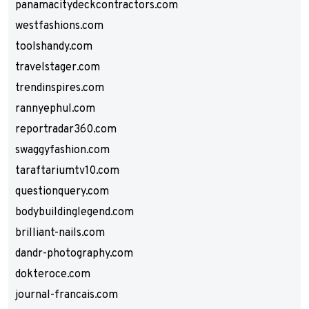
panamacitydeckcontractors.com
westfashions.com
toolshandy.com
travelstager.com
trendinspires.com
rannyephul.com
reportradar360.com
swaggyfashion.com
taraftariumtv10.com
questionquery.com
bodybuildinglegend.com
brilliant-nails.com
dandr-photography.com
dokteroce.com
journal-francais.com