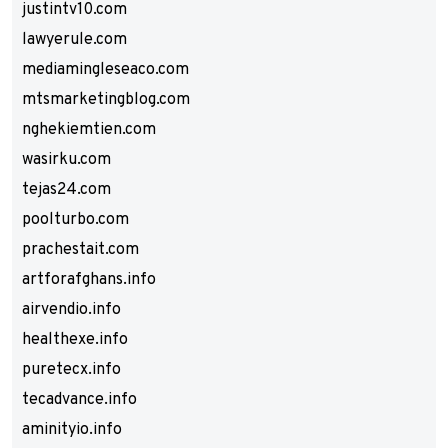
justintv10.com
lawyerule.com
mediamingleseaco.com
mtsmarketingblog.com
nghekiemtien.com
wasirku.com
tejas24.com
poolturbo.com
prachestait.com
artforafghans.info
airvendio.info
healthexe.info
puretecx.info
tecadvance.info
aminityio.info