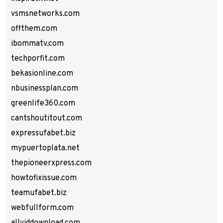
vsmsnetworks.com
offthem.com
ibommatv.com
techporfit.com
bekasionline.com
nbusinessplan.com
greenlife360.com
cantshoutitout.com
expressufabet.biz
mypuertoplata.net
thepioneerxpress.com
howtofixissue.com
teamufabet.biz
webfullform.com