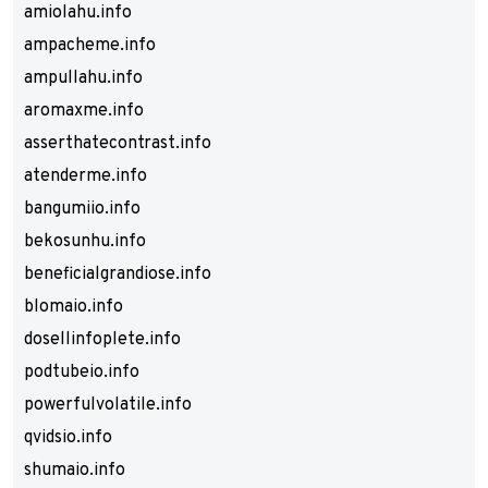
amiolahu.info
ampacheme.info
ampullahu.info
aromaxme.info
asserthatecontrast.info
atenderme.info
bangumiio.info
bekosunhu.info
beneficialgrandiose.info
blomaio.info
dosellinfoplete.info
podtubeio.info
powerfulvolatile.info
qvidsio.info
shumaio.info