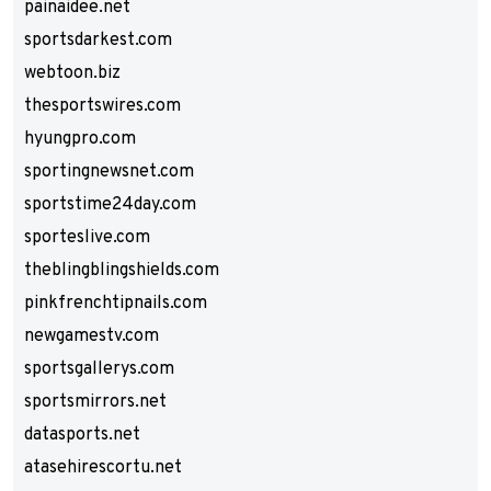
painaidee.net
sportsdarkest.com
webtoon.biz
thesportswires.com
hyungpro.com
sportingnewsnet.com
sportstime24day.com
sporteslive.com
theblingblingshields.com
pinkfrenchtipnails.com
newgamestv.com
sportsgallerys.com
sportsmirrors.net
datasports.net
atasehirescortu.net