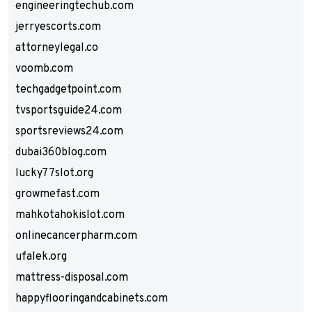
engineeringtechub.com
jerryescorts.com
attorneylegal.co
voomb.com
techgadgetpoint.com
tvsportsguide24.com
sportsreviews24.com
dubai360blog.com
lucky77slot.org
growmefast.com
mahkotahokislot.com
onlinecancerpharm.com
ufalek.org
mattress-disposal.com
happyflooringandcabinets.com