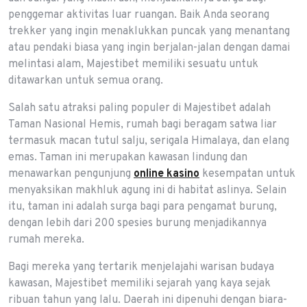
penggemar aktivitas luar ruangan. Baik Anda seorang
trekker yang ingin menaklukkan puncak yang menantang
atau pendaki biasa yang ingin berjalan-jalan dengan damai
melintasi alam, Majestibet memiliki sesuatu untuk
ditawarkan untuk semua orang.
Salah satu atraksi paling populer di Majestibet adalah
Taman Nasional Hemis, rumah bagi beragam satwa liar
termasuk macan tutul salju, serigala Himalaya, dan elang
emas. Taman ini merupakan kawasan lindung dan
menawarkan pengunjung
online kasino
kesempatan untuk
menyaksikan makhluk agung ini di habitat aslinya. Selain
itu, taman ini adalah surga bagi para pengamat burung,
dengan lebih dari 200 spesies burung menjadikannya
rumah mereka.
Bagi mereka yang tertarik menjelajahi warisan budaya
kawasan, Majestibet memiliki sejarah yang kaya sejak
ribuan tahun yang lalu. Daerah ini dipenuhi dengan biara-