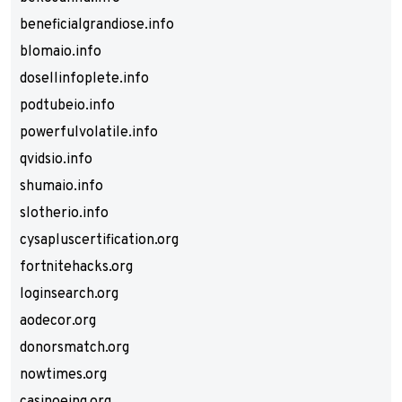
beneficialgrandiose.info
blomaio.info
dosellinfoplete.info
podtubeio.info
powerfulvolatile.info
qvidsio.info
shumaio.info
slotherio.info
cysapluscertification.org
fortnitehacks.org
loginsearch.org
aodecor.org
donorsmatch.org
nowtimes.org