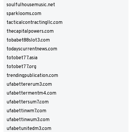
soulfulhousemusic.net
sparklooms.com
tacticalcontractingllc.com
thecapitalpowers.com
tobabet88slot3.com
todayscurrentnews.com
totobet77.asia
totobet77.org
trendingpublication.com
ufabettererum3.com
ufabettermentm4.com
ufabettersum7.com
ufabettinwm7.com
ufabettinwum3.com
ufabetunitedm3.com