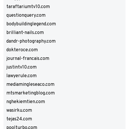
taraftariumtv10.com
questionquery.com
bodybuildinglegend.com
brilliant-nails.com
dandr-photography.com
dokteroce.com
journal-francais.com
justintv10.com
lawyerule.com
mediamingleseaco.com
mtsmarketingblog.com
nghekiemtien.com
wasirku.com
tejas24.com
poolturbo.com