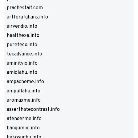
prachestait.com
artforafghans.info
airvendio.info
healthexe.info
puretecx.info
tecadvance.info
aminityio.info
amiolahu.info
ampacheme.info
ampullahu.info
aromaxme.info
asserthatecontrast.info
atenderme.info
bangumiio.info
bekosunhu.info