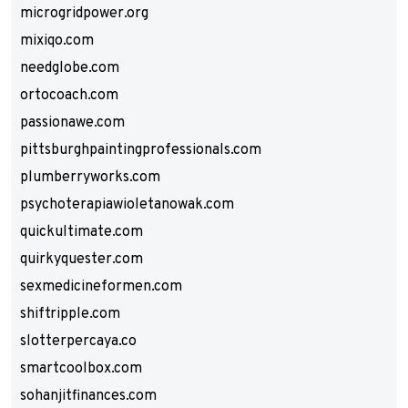
microgridpower.org
mixiqo.com
needglobe.com
ortocoach.com
passionawe.com
pittsburghpaintingprofessionals.com
plumberryworks.com
psychoterapiawioletanowak.com
quickultimate.com
quirkyquester.com
sexmedicineformen.com
shiftripple.com
slotterpercaya.co
smartcoolbox.com
sohanjitfinances.com