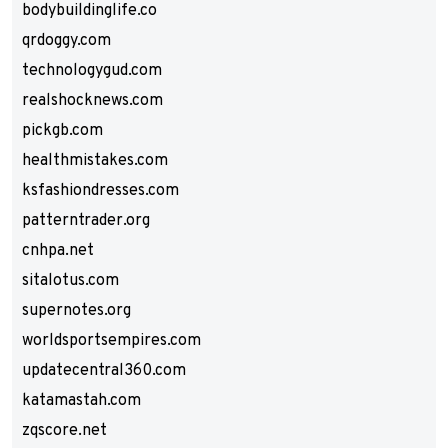
bodybuildinglife.co
qrdoggy.com
technologygud.com
realshocknews.com
pickgb.com
healthmistakes.com
ksfashiondresses.com
patterntrader.org
cnhpa.net
sitalotus.com
supernotes.org
worldsportsempires.com
updatecentral360.com
katamastah.com
zqscore.net