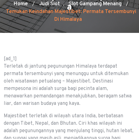
Home
Judi Slot
Slot Gampang Menang
/
,
/
a
Temukan Keindahan Majestibet: Permata Tersembunyi
Di Himalaya
[ad_1]
Terletak di jantung pegunungan Himalaya terdapat
permata tersembunyi yang menunggu untuk ditemukan
oleh wisatawan petualang – Majestibet. Destinasi
mempesona ini adalah surga bagi pecinta alam,
menawarkan pemandangan menakjubkan, beragam satwa
liar, dan warisan budaya yang kaya.
Majestibet terletak di wilayah utara India, berbatasan
dengan Tibet, Nepal, dan Bhutan. Ciri khas wilayah ini
adalah pegunungannya yang menjulang tinggi, hutan lebat,
dan sungai yang masih asli, menjadikannya surga bagi