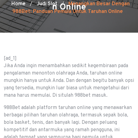
Home
Judi Slot
Menangkan Besar Dengan
/
/
n Online
988Bet: Panduan Pemula Untuk Taruhan Online
[ad_1]
Jika Anda ingin menambahkan sedikit kegembiraan pada
pengalaman menonton olahraga Anda, taruhan online
mungkin hanya untuk Anda. Dan dengan begitu banyak opsi
yang tersedia, mungkin luar biasa untuk mengetahui dari
mana harus memulai. Di situlah 988bet masuk.
988Bet adalah platform taruhan online yang menawarkan
berbagai pilihan taruhan olahraga, termasuk sepak bola,
bola basket, tenis, dan banyak lagi. Dengan peluang
kompetitif dan antarmuka yang ramah pengguna, ini
adalah tempat yang sempurna bagi pemula untuk