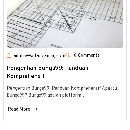
0 Comments
admin@set-cleaning.com
Pengertian Bunga99: Panduan
Komprehensif
Pengertian Bunga99: Panduan Komprehensif Apa itu
Bunga99? Bunga99 adalah platform…
Read More