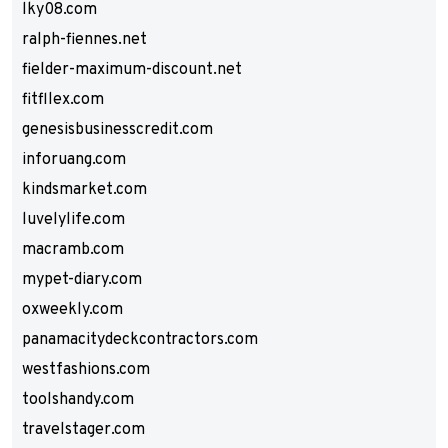
lky08.com
ralph-fiennes.net
fielder-maximum-discount.net
fitfllex.com
genesisbusinesscredit.com
inforuang.com
kindsmarket.com
luvelylife.com
macramb.com
mypet-diary.com
oxweekly.com
panamacitydeckcontractors.com
westfashions.com
toolshandy.com
travelstager.com