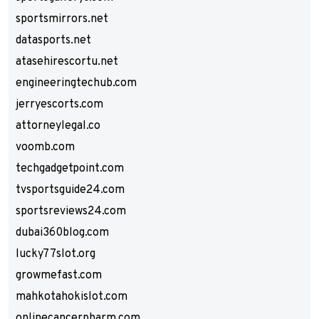
sportsmirrors.net
datasports.net
atasehirescortu.net
engineeringtechub.com
jerryescorts.com
attorneylegal.co
voomb.com
techgadgetpoint.com
tvsportsguide24.com
sportsreviews24.com
dubai360blog.com
lucky77slot.org
growmefast.com
mahkotahokislot.com
onlinecancerpharm.com