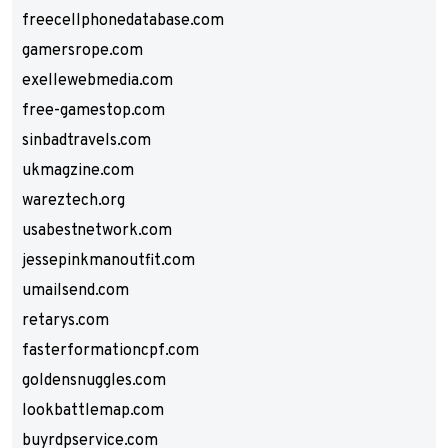
freecellphonedatabase.com
gamersrope.com
exellewebmedia.com
free-gamestop.com
sinbadtravels.com
ukmagzine.com
wareztech.org
usabestnetwork.com
jessepinkmanoutfit.com
umailsend.com
retarys.com
fasterformationcpf.com
goldensnuggles.com
lookbattlemap.com
buyrdpservice.com