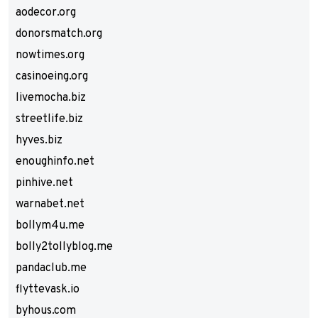
aodecor.org
donorsmatch.org
nowtimes.org
casinoeing.org
livemocha.biz
streetlife.biz
hyves.biz
enoughinfo.net
pinhive.net
warnabet.net
bollym4u.me
bolly2tollyblog.me
pandaclub.me
flyttevask.io
byhous.com