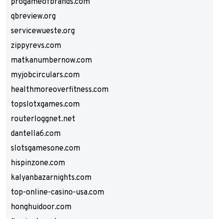
progameofbrands.com
qbreview.org
servicewueste.org
zippyrevs.com
matkanumbernow.com
myjobcirculars.com
healthmoreoverfitness.com
topslotxgames.com
routerloggnet.net
dantella6.com
slotsgamesone.com
hispinzone.com
kalyanbazarnights.com
top-online-casino-usa.com
honghuidoor.com