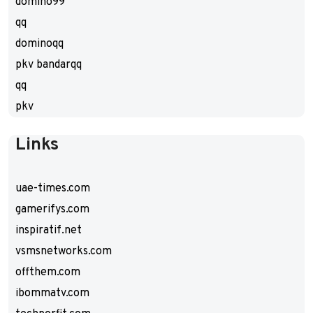
domino99
qq
dominoqq
pkv bandarqq
qq
pkv
Links
uae-times.com
gamerifys.com
inspiratif.net
vsmsnetworks.com
offthem.com
ibommatv.com