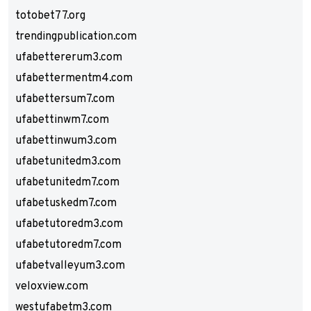
totobet77.org
trendingpublication.com
ufabettererum3.com
ufabettermentm4.com
ufabettersum7.com
ufabettinwm7.com
ufabettinwum3.com
ufabetunitedm3.com
ufabetunitedm7.com
ufabetuskedm7.com
ufabetutoredm3.com
ufabetutoredm7.com
ufabetvalleyum3.com
veloxview.com
westufabetm3.com