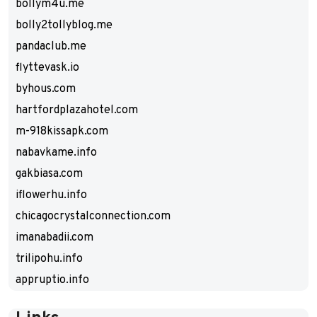
bollym4u.me
bolly2tollyblog.me
pandaclub.me
flyttevask.io
byhous.com
hartfordplazahotel.com
m-918kissapk.com
nabavkame.info
gakbiasa.com
iflowerhu.info
chicagocrystalconnection.com
imanabadii.com
trilipohu.info
appruptio.info