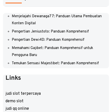
Menjelajahi Dewanaga77: Panduan Utama Pembuatan
Konten Digital
Pengertian Jeniustoto: Panduan Komprehensif
Pengertian Dewi4D: Panduan Komprehensif
Memahami Gajibet: Panduan Komprehensif untuk
Pengguna Baru
Temukan Sensasi Majestibet: Panduan Komprehensif
Links
judi slot terpercaya
demo slot
judi qq online