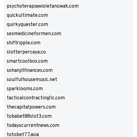
psychoterapiawioletanowak.com
quickultimate.com
quirkyquester.com
sexmedicineformen.com
shiftripple.com
slotterpercaya.co
smartcoolbox.com
sohanjitfinances.com
soulfulhousemusic.net
sparklooms.com
tacticalcontractingllc.com
thecapitalpowers.com
tobabet88slot3.com
todayscurrentnews.com
totobet77.asia