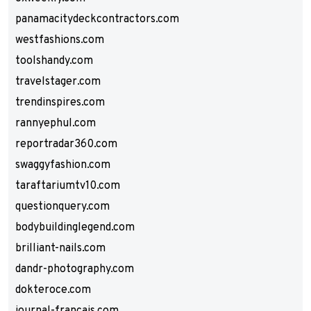
panamacitydeckcontractors.com
westfashions.com
toolshandy.com
travelstager.com
trendinspires.com
rannyephul.com
reportradar360.com
swaggyfashion.com
taraftariumtv10.com
questionquery.com
bodybuildinglegend.com
brilliant-nails.com
dandr-photography.com
dokteroce.com