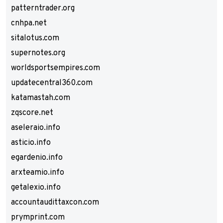
patterntrader.org
cnhpa.net
sitalotus.com
supernotes.org
worldsportsempires.com
updatecentral360.com
katamastah.com
zqscore.net
aseleraio.info
asticio.info
egardenio.info
arxteamio.info
getalexio.info
accountaudittaxcon.com
prymprint.com