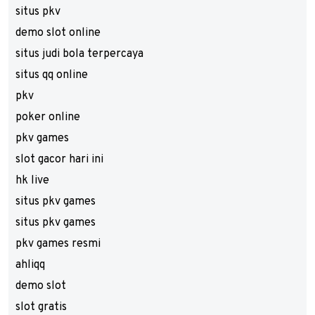
situs pkv
demo slot online
situs judi bola terpercaya
situs qq online
pkv
poker online
pkv games
slot gacor hari ini
hk live
situs pkv games
situs pkv games
pkv games resmi
ahliqq
demo slot
slot gratis