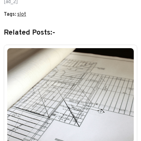
[ad_2]
Tags:
slot
Related Posts:-