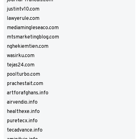
journal-francais.com
justintv10.com
lawyerule.com
mediamingleseaco.com
mtsmarketingblog.com
nghekiemtien.com
wasirku.com
tejas24.com
poolturbo.com
prachestait.com
artforafghans.info
airvendio.info
healthexe.info
puretecx.info
tecadvance.info