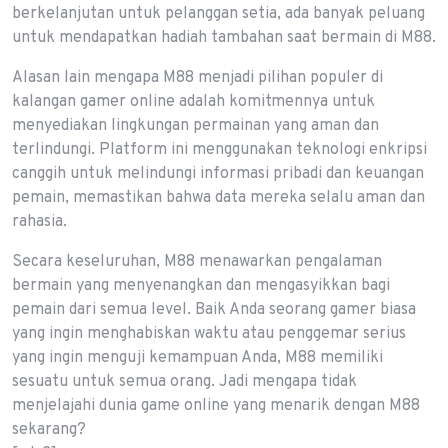
berkelanjutan untuk pelanggan setia, ada banyak peluang
untuk mendapatkan hadiah tambahan saat bermain di M88.
Alasan lain mengapa M88 menjadi pilihan populer di
kalangan gamer online adalah komitmennya untuk
menyediakan lingkungan permainan yang aman dan
terlindungi. Platform ini menggunakan teknologi enkripsi
canggih untuk melindungi informasi pribadi dan keuangan
pemain, memastikan bahwa data mereka selalu aman dan
rahasia.
Secara keseluruhan, M88 menawarkan pengalaman
bermain yang menyenangkan dan mengasyikkan bagi
pemain dari semua level. Baik Anda seorang gamer biasa
yang ingin menghabiskan waktu atau penggemar serius
yang ingin menguji kemampuan Anda, M88 memiliki
sesuatu untuk semua orang. Jadi mengapa tidak
menjelajahi dunia game online yang menarik dengan M88
sekarang?