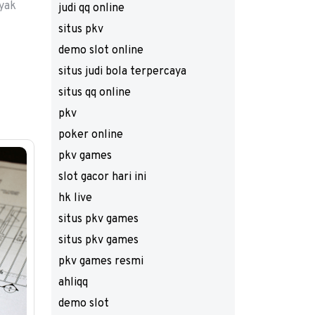
yak
judi qq online
situs pkv
demo slot online
situs judi bola terpercaya
situs qq online
pkv
poker online
pkv games
slot gacor hari ini
hk live
situs pkv games
situs pkv games
pkv games resmi
ahliqq
demo slot