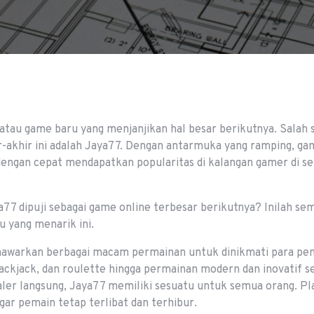
atau game baru yang menjanjikan hal besar berikutnya. Salah 
-akhir ini adalah Jaya77. Dengan antarmuka yang ramping, ga
7 dengan cepat mendapatkan popularitas di kalangan gamer di s
77 dipuji sebagai game online terbesar berikutnya? Inilah se
u yang menarik ini.
nawarkan berbagai macam permainan untuk dinikmati para pe
lackjack, dan roulette hingga permainan modern dan inovatif s
aler langsung, Jaya77 memiliki sesuatu untuk semua orang. P
ar pemain tetap terlibat dan terhibur.