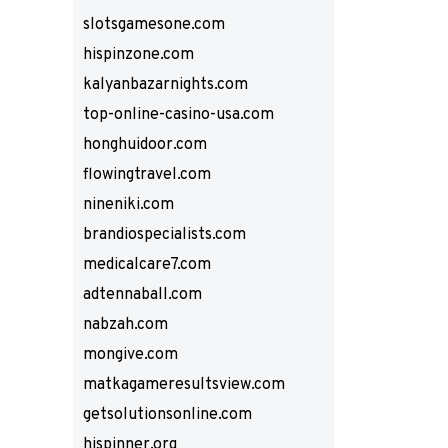
slotsgamesone.com
hispinzone.com
kalyanbazarnights.com
top-online-casino-usa.com
honghuidoor.com
flowingtravel.com
nineniki.com
brandiospecialists.com
medicalcare7.com
adtennaball.com
nabzah.com
mongive.com
matkagameresultsview.com
getsolutionsonline.com
hispinner.org