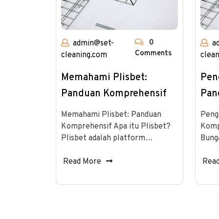
0
admin@set-
a
Comments
cleaning.com
clea
Memahami Plisbet:
Pen
Panduan Komprehensif
Pan
Memahami Plisbet: Panduan
Peng
Komprehensif Apa itu Plisbet?
Komp
Plisbet adalah platform…
Bung
Read More
Rea