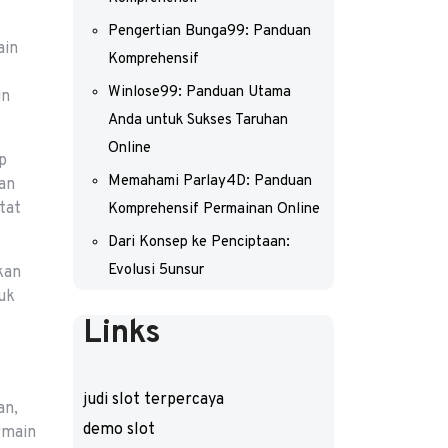
Pengertian Bunga99: Panduan
ain
Komprehensif
Winlose99: Panduan Utama
in
Anda untuk Sukses Taruhan
Online
p
Memahami Parlay4D: Panduan
an
tat
Komprehensif Permainan Online
Dari Konsep ke Penciptaan:
Evolusi 5unsur
kan
uk
Links
judi slot terpercaya
an,
demo slot
rmain