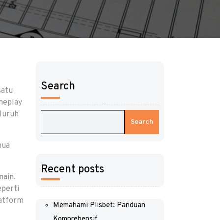
Search
satu
meplay
eluruh
Search
mua
Recent posts
main.
eperti
latform
Memahami Plisbet: Panduan
Komprehensif