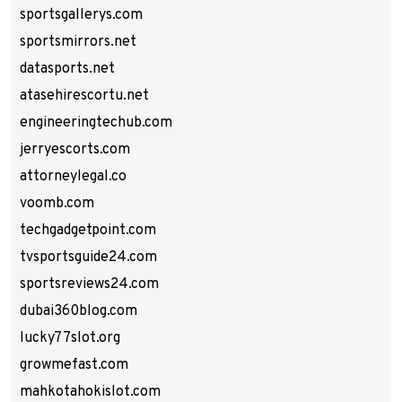
sportsgallerys.com
sportsmirrors.net
datasports.net
atasehirescortu.net
engineeringtechub.com
jerryescorts.com
attorneylegal.co
voomb.com
techgadgetpoint.com
tvsportsguide24.com
sportsreviews24.com
dubai360blog.com
lucky77slot.org
growmefast.com
mahkotahokislot.com