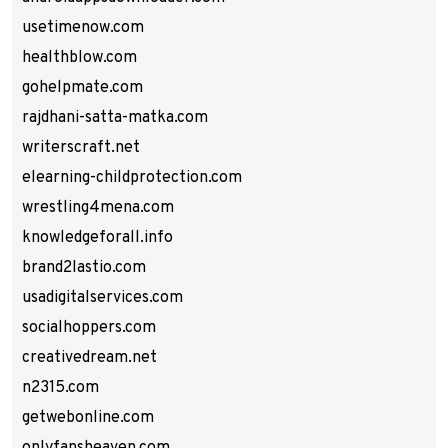
usetimenow.com
healthblow.com
gohelpmate.com
rajdhani-satta-matka.com
writerscraft.net
elearning-childprotection.com
wrestling4mena.com
knowledgeforall.info
brand2lastio.com
usadigitalservices.com
socialhoppers.com
creativedream.net
n2315.com
getwebonline.com