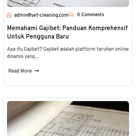
0 Comments
admin@set-cleaning.com
Memahami Gajibet: Panduan Komprehensif
Untuk Pengguna Baru
Apa itu Gajibet? Gajibet adalah platform taruhan online
dinamis yang…
Read More