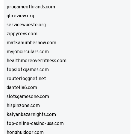
progameofbrands.com
qbreview.org
servicewueste.org
zippyrevs.com
matkanumbernow.com
myjobcirculars.com
healthmoreoverfitness.com
topslotxgames.com
routerloggnet.net
dantella6.com
slotsgamesone.com
hispinzone.com
kalyanbazarnights.com
top-online-casino-usa.com
honghuidoor.com