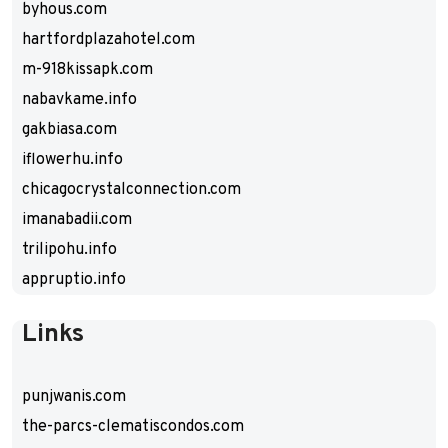
byhous.com
hartfordplazahotel.com
m-918kissapk.com
nabavkame.info
gakbiasa.com
iflowerhu.info
chicagocrystalconnection.com
imanabadii.com
trilipohu.info
appruptio.info
Links
punjwanis.com
the-parcs-clematiscondos.com