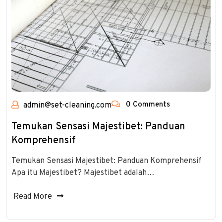
0 Comments
admin@set-cleaning.com
Temukan Sensasi Majestibet: Panduan
Komprehensif
Temukan Sensasi Majestibet: Panduan Komprehensif
Apa itu Majestibet? Majestibet adalah…
Read More