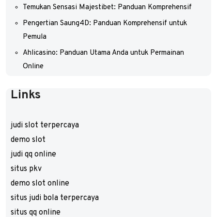
Temukan Sensasi Majestibet: Panduan Komprehensif
Pengertian Saung4D: Panduan Komprehensif untuk
Pemula
Ahlicasino: Panduan Utama Anda untuk Permainan
Online
Links
judi slot terpercaya
demo slot
judi qq online
situs pkv
demo slot online
situs judi bola terpercaya
situs qq online