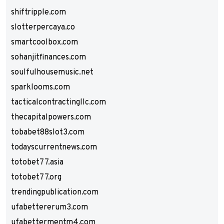
shiftripple.com
slotterpercaya.co
smartcoolbox.com
sohanjitfinances.com
soulfulhousemusic.net
sparklooms.com
tacticalcontractingllc.com
thecapitalpowers.com
tobabet88slot3.com
todayscurrentnews.com
totobet77.asia
totobet77.org
trendingpublication.com
ufabettererum3.com
ufabettermentm4.com