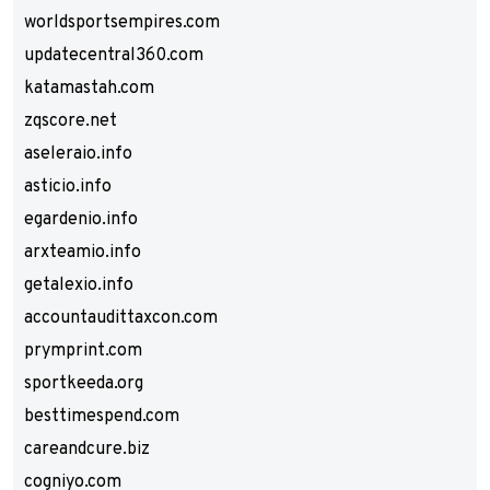
worldsportsempires.com
updatecentral360.com
katamastah.com
zqscore.net
aseleraio.info
asticio.info
egardenio.info
arxteamio.info
getalexio.info
accountaudittaxcon.com
prymprint.com
sportkeeda.org
besttimespend.com
careandcure.biz
cogniyo.com