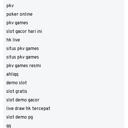
pkv
poker online
pkv games
slot gacor hari ini
hk live
situs pkv games
situs pkv games
pkv games resmi
ahliqq
demo slot
slot gratis
slot demo gacor
live draw hk tercepat
slot demo pg
qq