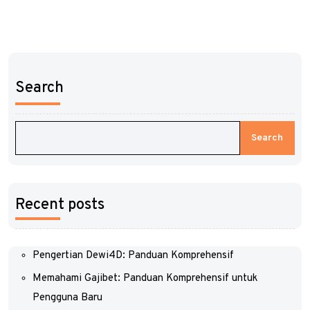
Search
Search
Recent posts
Pengertian Dewi4D: Panduan Komprehensif
Memahami Gajibet: Panduan Komprehensif untuk
Pengguna Baru