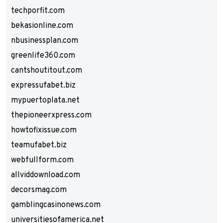
techporfit.com
bekasionline.com
nbusinessplan.com
greenlife360.com
cantshoutitout.com
expressufabet.biz
mypuertoplata.net
thepioneerxpress.com
howtofixissue.com
teamufabet.biz
webfullform.com
allviddownload.com
decorsmag.com
gamblingcasinonews.com
universitiesofamerica.net