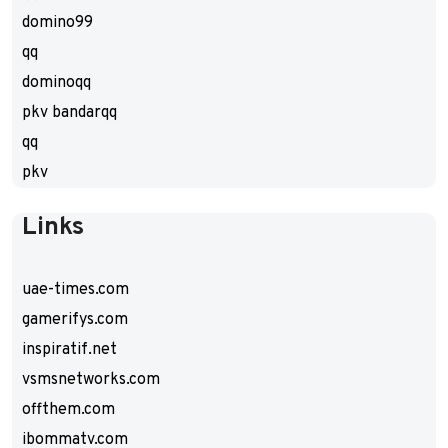
domino99
qq
dominoqq
pkv bandarqq
qq
pkv
Links
uae-times.com
gamerifys.com
inspiratif.net
vsmsnetworks.com
offthem.com
ibommatv.com