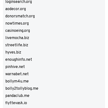
loginsearch.org
aodecor.org
donorsmatch.org
nowtimes.org
casinoeing.org
livemocha.biz
streetlife.biz
hyves.biz
enoughinfo.net
pinhive.net
warnabet.net
bollym4u.me
bolly2tollyblog.me
pandaclub.me
flyttevask.io