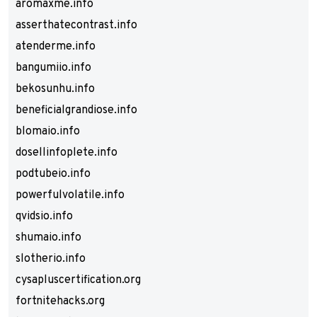
aromaxme.info
asserthatecontrast.info
atenderme.info
bangumiio.info
bekosunhu.info
beneficialgrandiose.info
blomaio.info
dosellinfoplete.info
podtubeio.info
powerfulvolatile.info
qvidsio.info
shumaio.info
slotherio.info
cysapluscertification.org
fortnitehacks.org