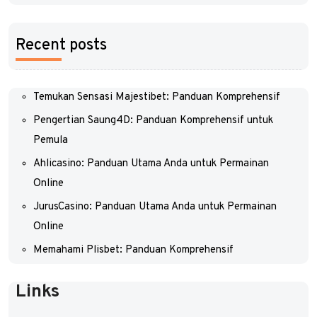
Recent posts
Temukan Sensasi Majestibet: Panduan Komprehensif
Pengertian Saung4D: Panduan Komprehensif untuk
Pemula
Ahlicasino: Panduan Utama Anda untuk Permainan
Online
JurusCasino: Panduan Utama Anda untuk Permainan
Online
Memahami Plisbet: Panduan Komprehensif
Links