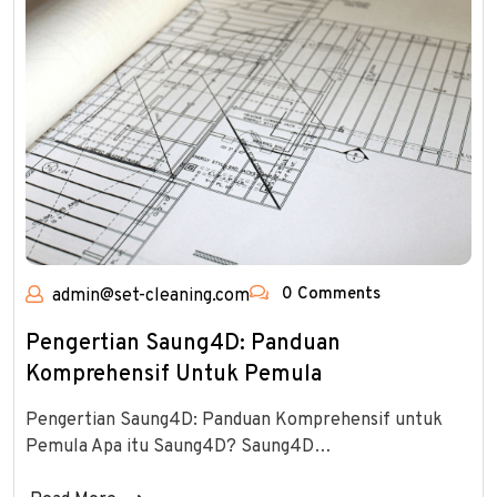
0 Comments
admin@set-cleaning.com
Pengertian Saung4D: Panduan
Komprehensif Untuk Pemula
Pengertian Saung4D: Panduan Komprehensif untuk
Pemula Apa itu Saung4D? Saung4D…