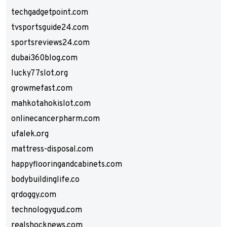
techgadgetpoint.com
tvsportsguide24.com
sportsreviews24.com
dubai360blog.com
lucky77slot.org
growmefast.com
mahkotahokislot.com
onlinecancerpharm.com
ufalek.org
mattress-disposal.com
happyflooringandcabinets.com
bodybuildinglife.co
qrdoggy.com
technologygud.com
realshocknews.com