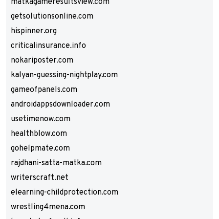
matkagameresultsview.com
getsolutionsonline.com
hispinner.org
criticalinsurance.info
nokariposter.com
kalyan-guessing-nightplay.com
gameofpanels.com
androidappsdownloader.com
usetimenow.com
healthblow.com
gohelpmate.com
rajdhani-satta-matka.com
writerscraft.net
elearning-childprotection.com
wrestling4mena.com