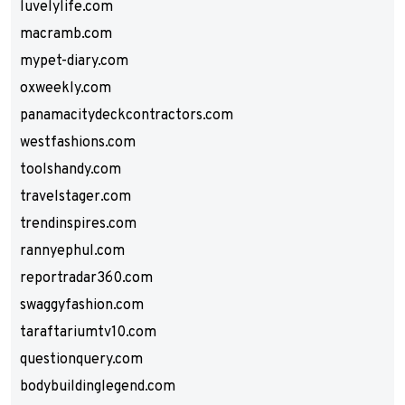
luvelylife.com
macramb.com
mypet-diary.com
oxweekly.com
panamacitydeckcontractors.com
westfashions.com
toolshandy.com
travelstager.com
trendinspires.com
rannyephul.com
reportradar360.com
swaggyfashion.com
taraftariumtv10.com
questionquery.com
bodybuildinglegend.com