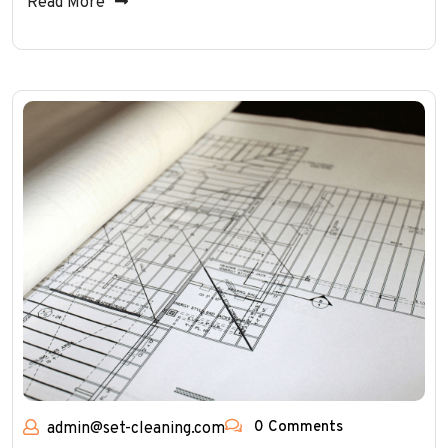
Read More
0 Comments
admin@set-cleaning.com