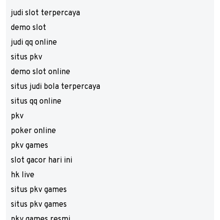
judi slot terpercaya
demo slot
judi qq online
situs pkv
demo slot online
situs judi bola terpercaya
situs qq online
pkv
poker online
pkv games
slot gacor hari ini
hk live
situs pkv games
situs pkv games
pkv games resmi