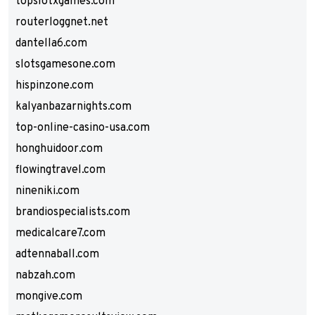
topslotxgames.com
routerloggnet.net
dantella6.com
slotsgamesone.com
hispinzone.com
kalyanbazarnights.com
top-online-casino-usa.com
honghuidoor.com
flowingtravel.com
nineniki.com
brandiospecialists.com
medicalcare7.com
adtennaball.com
nabzah.com
mongive.com