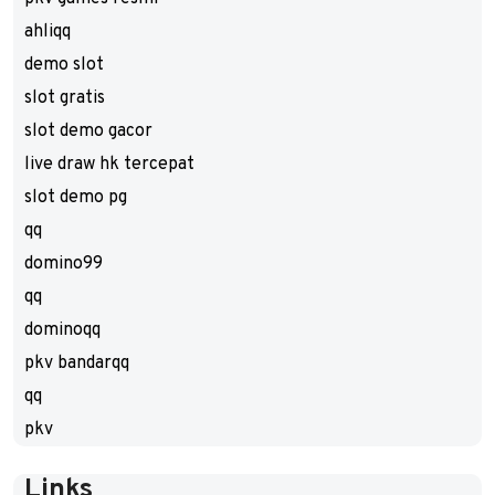
ahliqq
demo slot
slot gratis
slot demo gacor
live draw hk tercepat
slot demo pg
qq
domino99
qq
dominoqq
pkv bandarqq
qq
pkv
Links