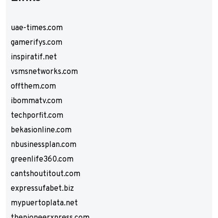
uae-times.com
gamerifys.com
inspiratif.net
vsmsnetworks.com
offthem.com
ibommatv.com
techporfit.com
bekasionline.com
nbusinessplan.com
greenlife360.com
cantshoutitout.com
expressufabet.biz
mypuertoplata.net