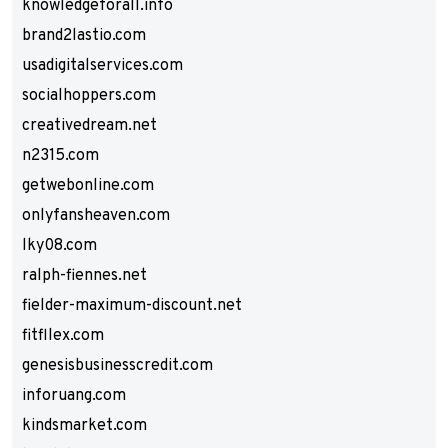
knowledgeforall.info
brand2lastio.com
usadigitalservices.com
socialhoppers.com
creativedream.net
n2315.com
getwebonline.com
onlyfansheaven.com
lky08.com
ralph-fiennes.net
fielder-maximum-discount.net
fitfllex.com
genesisbusinesscredit.com
inforuang.com
kindsmarket.com