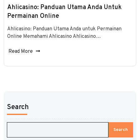
Ahlicasino: Panduan Utama Anda Untuk
Permainan Online
Ahlicasino: Panduan Utama Anda untuk Permainan
Online Memahami Ahlicasino Ahlicasino…
Read More
Search
Search