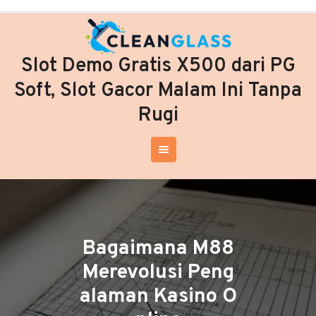
Skip
to
content
Slot Demo Gratis X500 dari PG
Soft, Slot Gacor Malam Ini Tanpa
Rugi
Bagaimana M88
Merevolusi Peng
alaman Kasino O