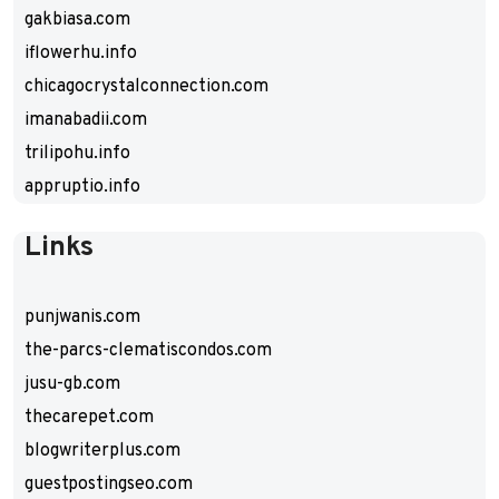
gakbiasa.com
iflowerhu.info
chicagocrystalconnection.com
imanabadii.com
trilipohu.info
appruptio.info
Links
punjwanis.com
the-parcs-clematiscondos.com
jusu-gb.com
thecarepet.com
blogwriterplus.com
guestpostingseo.com