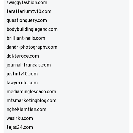
swaggyfashion.com
taraftariumtv10.com
questionquery.com
bodybuildinglegend.com
brilliant-nails.com
dandr-photography.com
dokteroce.com
journal-francais.com
justintv10.com
lawyerule.com
mediamingleseaco.com
mtsmarketingblog.com
nghekiemtien.com
wasirku.com
tejas24.com