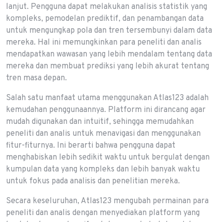
lanjut. Pengguna dapat melakukan analisis statistik yang
kompleks, pemodelan prediktif, dan penambangan data
untuk mengungkap pola dan tren tersembunyi dalam data
mereka. Hal ini memungkinkan para peneliti dan analis
mendapatkan wawasan yang lebih mendalam tentang data
mereka dan membuat prediksi yang lebih akurat tentang
tren masa depan.
Salah satu manfaat utama menggunakan Atlas123 adalah
kemudahan penggunaannya. Platform ini dirancang agar
mudah digunakan dan intuitif, sehingga memudahkan
peneliti dan analis untuk menavigasi dan menggunakan
fitur-fiturnya. Ini berarti bahwa pengguna dapat
menghabiskan lebih sedikit waktu untuk bergulat dengan
kumpulan data yang kompleks dan lebih banyak waktu
untuk fokus pada analisis dan penelitian mereka.
Secara keseluruhan, Atlas123 mengubah permainan para
peneliti dan analis dengan menyediakan platform yang