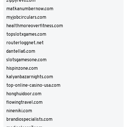
zippyrevs.com
matkanumbernow.com
myjobcirculars.com
healthmoreoverfitness.com
topslotxgames.com
routerloggnet.net
dantella6.com
slotsgamesone.com
hispinzone.com
kalyanbazarnights.com
top-online-casino-usa.com
honghuidoor.com
flowingtravel.com
nineniki.com
brandiospecialists.com