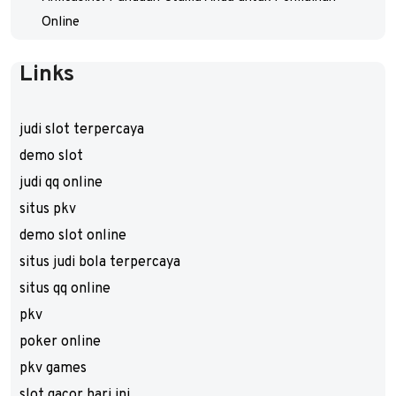
Online
Links
judi slot terpercaya
demo slot
judi qq online
situs pkv
demo slot online
situs judi bola terpercaya
situs qq online
pkv
poker online
pkv games
slot gacor hari ini