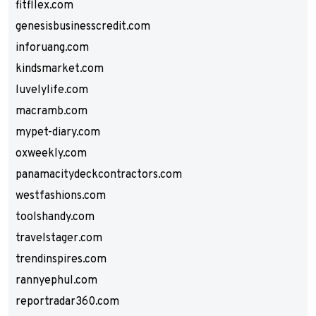
fitfllex.com
genesisbusinesscredit.com
inforuang.com
kindsmarket.com
luvelylife.com
macramb.com
mypet-diary.com
oxweekly.com
panamacitydeckcontractors.com
westfashions.com
toolshandy.com
travelstager.com
trendinspires.com
rannyephul.com
reportradar360.com