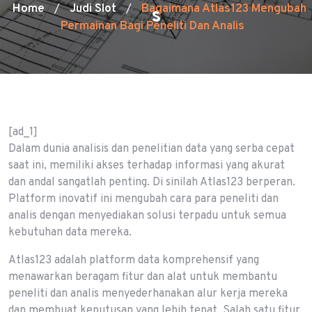
Home
Judi Slot
Bagaimana Atlas123 Mengubah
/
/
s
Permainan Bagi Peneliti Dan Analis
[ad_1]
Dalam dunia analisis dan penelitian data yang serba cepat
saat ini, memiliki akses terhadap informasi yang akurat
dan andal sangatlah penting. Di sinilah Atlas123 berperan.
Platform inovatif ini mengubah cara para peneliti dan
analis dengan menyediakan solusi terpadu untuk semua
kebutuhan data mereka.
Atlas123 adalah platform data komprehensif yang
menawarkan beragam fitur dan alat untuk membantu
peneliti dan analis menyederhanakan alur kerja mereka
dan membuat keputusan yang lebih tepat. Salah satu fitur