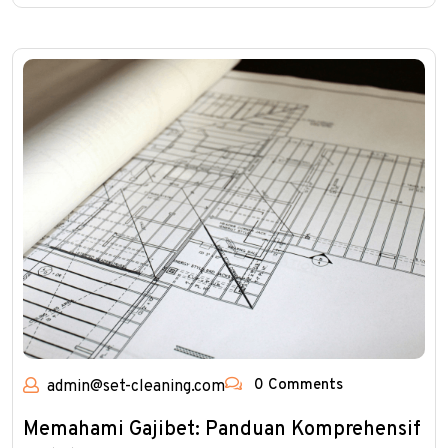
0 Comments
admin@set-cleaning.com
Memahami Gajibet: Panduan Komprehensif