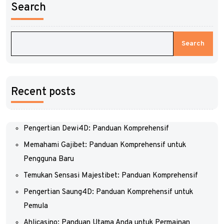
Search
Search
Recent posts
Pengertian Dewi4D: Panduan Komprehensif
Memahami Gajibet: Panduan Komprehensif untuk
Pengguna Baru
Temukan Sensasi Majestibet: Panduan Komprehensif
Pengertian Saung4D: Panduan Komprehensif untuk
Pemula
Ahlicasino: Panduan Utama Anda untuk Permainan