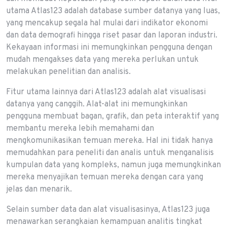
utama Atlas123 adalah database sumber datanya yang luas,
yang mencakup segala hal mulai dari indikator ekonomi
dan data demografi hingga riset pasar dan laporan industri.
Kekayaan informasi ini memungkinkan pengguna dengan
mudah mengakses data yang mereka perlukan untuk
melakukan penelitian dan analisis.
Fitur utama lainnya dari Atlas123 adalah alat visualisasi
datanya yang canggih. Alat-alat ini memungkinkan
pengguna membuat bagan, grafik, dan peta interaktif yang
membantu mereka lebih memahami dan
mengkomunikasikan temuan mereka. Hal ini tidak hanya
memudahkan para peneliti dan analis untuk menganalisis
kumpulan data yang kompleks, namun juga memungkinkan
mereka menyajikan temuan mereka dengan cara yang
jelas dan menarik.
Selain sumber data dan alat visualisasinya, Atlas123 juga
menawarkan serangkaian kemampuan analitis tingkat