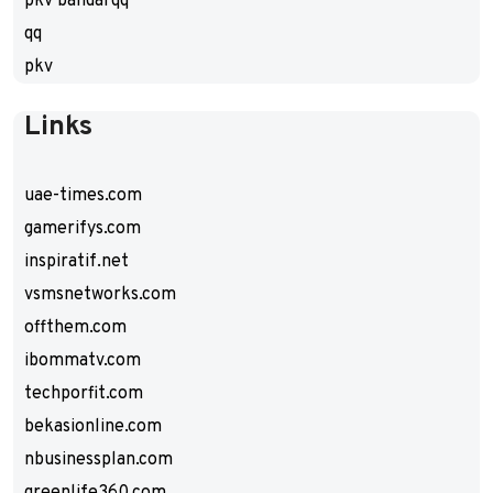
pkv bandarqq
qq
pkv
Links
uae-times.com
gamerifys.com
inspiratif.net
vsmsnetworks.com
offthem.com
ibommatv.com
techporfit.com
bekasionline.com
nbusinessplan.com