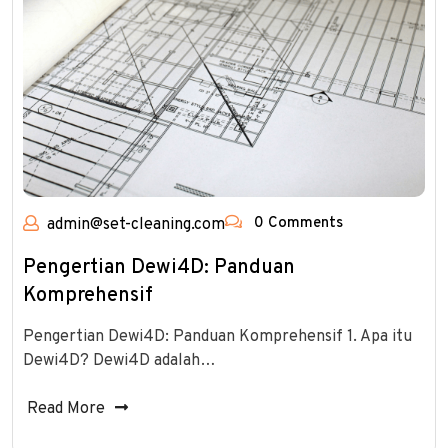
0 Comments
admin@set-cleaning.com
Pengertian Dewi4D: Panduan
Komprehensif
Pengertian Dewi4D: Panduan Komprehensif 1. Apa itu
Dewi4D? Dewi4D adalah…
Read More