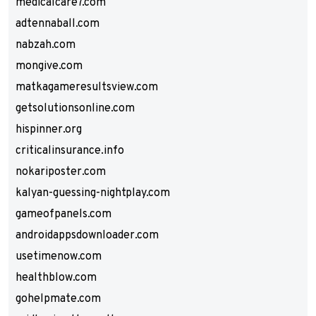
medicalcare7.com
adtennaball.com
nabzah.com
mongive.com
matkagameresultsview.com
getsolutionsonline.com
hispinner.org
criticalinsurance.info
nokariposter.com
kalyan-guessing-nightplay.com
gameofpanels.com
androidappsdownloader.com
usetimenow.com
healthblow.com
gohelpmate.com