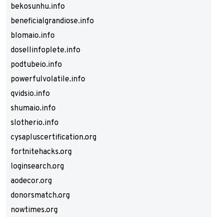
bekosunhu.info
beneficialgrandiose.info
blomaio.info
dosellinfoplete.info
podtubeio.info
powerfulvolatile.info
qvidsio.info
shumaio.info
slotherio.info
cysapluscertification.org
fortnitehacks.org
loginsearch.org
aodecor.org
donorsmatch.org
nowtimes.org