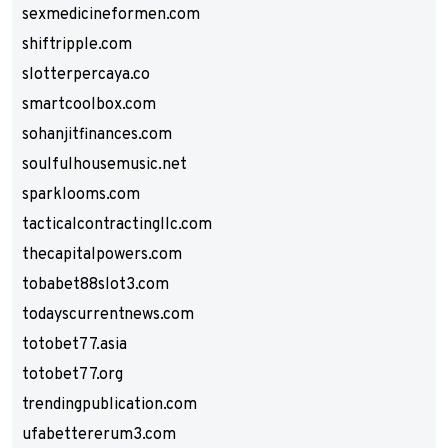
sexmedicineformen.com
shiftripple.com
slotterpercaya.co
smartcoolbox.com
sohanjitfinances.com
soulfulhousemusic.net
sparklooms.com
tacticalcontractingllc.com
thecapitalpowers.com
tobabet88slot3.com
todayscurrentnews.com
totobet77.asia
totobet77.org
trendingpublication.com
ufabettererum3.com