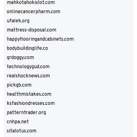
mahkotahokislot.com
onlinecancerpharm.com
ufalek.org
mattress-disposal.com
happyflooringandcabinets.com
bodybuildinglife.co
qrdoggy.com
technologygud.com
realshocknews.com
pickgb.com
healthmistakes.com
ksfashiondresses.com
patterntrader.org
cnhpa.net
sitalotus.com