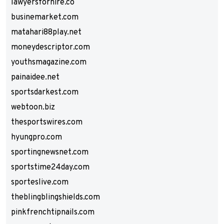
lawyersforhire.co
businemarket.com
matahari88play.net
moneydescriptor.com
youthsmagazine.com
painaidee.net
sportsdarkest.com
webtoon.biz
thesportswires.com
hyungpro.com
sportingnewsnet.com
sportstime24day.com
sporteslive.com
theblingblingshields.com
pinkfrenchtipnails.com