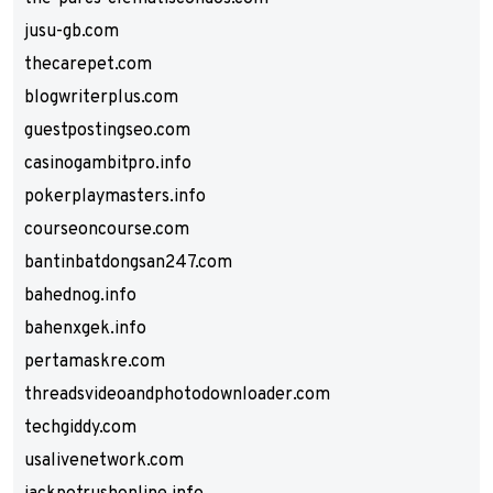
jusu-gb.com
thecarepet.com
blogwriterplus.com
guestpostingseo.com
casinogambitpro.info
pokerplaymasters.info
courseoncourse.com
bantinbatdongsan247.com
bahednog.info
bahenxgek.info
pertamaskre.com
threadsvideoandphotodownloader.com
techgiddy.com
usalivenetwork.com