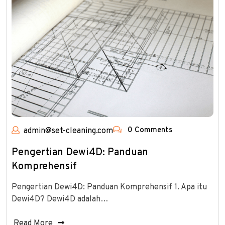
0 Comments
admin@set-cleaning.com
Pengertian Dewi4D: Panduan
Komprehensif
Pengertian Dewi4D: Panduan Komprehensif 1. Apa itu
Dewi4D? Dewi4D adalah…
Read More