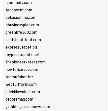
ibommatv.com
techporfit.com
bekasionline.com
nbusinessplan.com
greenlife360.com
cantshoutitout.com
expressufabet.biz
mypuertoplata.net
thepioneerxpress.com
howtofixissue.com
teamufabet.biz
webfullform.com
allviddownload.com
decorsmag.com
gamblingcasinonews.com