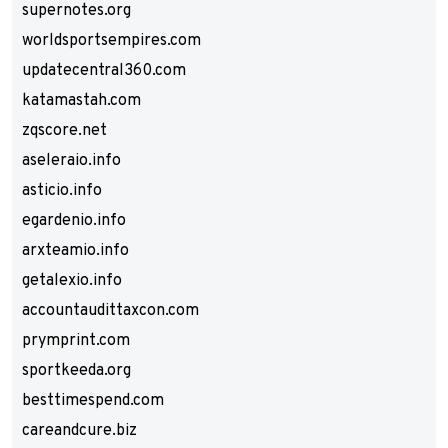
supernotes.org
worldsportsempires.com
updatecentral360.com
katamastah.com
zqscore.net
aseleraio.info
asticio.info
egardenio.info
arxteamio.info
getalexio.info
accountaudittaxcon.com
prymprint.com
sportkeeda.org
besttimespend.com
careandcure.biz