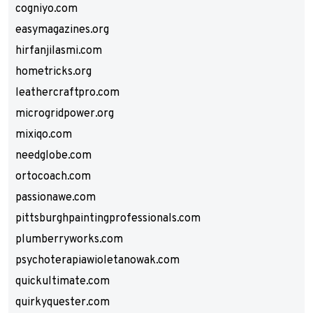
cogniyo.com
easymagazines.org
hirfanjilasmi.com
hometricks.org
leathercraftpro.com
microgridpower.org
mixiqo.com
needglobe.com
ortocoach.com
passionawe.com
pittsburghpaintingprofessionals.com
plumberryworks.com
psychoterapiawioletanowak.com
quickultimate.com
quirkyquester.com