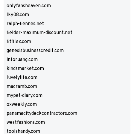
onlyfansheaven.com
lky08.com
ralph-fiennes.net
fielder-maximum-discount.net
fitfllex.com
genesisbusinesscredit.com
inforuang.com
kindsmarket.com
luvelylife.com
macramb.com
mypet-diary.com
oxweekly.com
panamacitydeckcontractors.com
westfashions.com
toolshandy.com