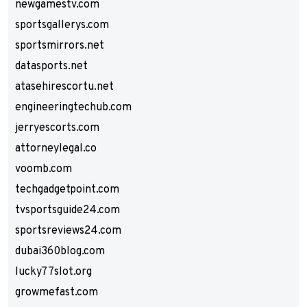
newgamestv.com
sportsgallerys.com
sportsmirrors.net
datasports.net
atasehirescortu.net
engineeringtechub.com
jerryescorts.com
attorneylegal.co
voomb.com
techgadgetpoint.com
tvsportsguide24.com
sportsreviews24.com
dubai360blog.com
lucky77slot.org
growmefast.com