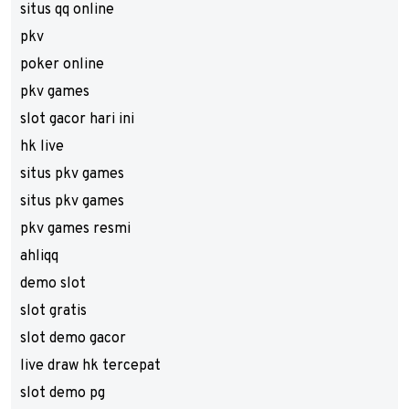
situs qq online
pkv
poker online
pkv games
slot gacor hari ini
hk live
situs pkv games
situs pkv games
pkv games resmi
ahliqq
demo slot
slot gratis
slot demo gacor
live draw hk tercepat
slot demo pg