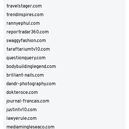
travelstager.com
trendinspires.com
rannyephul.com
reportradar360.com
swaggyfashion.com
taraftariumtv10.com
questionquery.com
bodybuildinglegend.com
brilliant-nails.com
dandr-photography.com
dokteroce.com
journal-francais.com
justintv10.com
lawyerule.com
mediamingleseaco.com