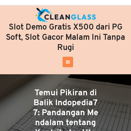
Skip
to
content
Slot Demo Gratis X500 dari PG
Soft, Slot Gacor Malam Ini Tanpa
Rugi
Temui Pikiran di
Balik Indopedia7
7: Pandangan Me
ndalam tentang