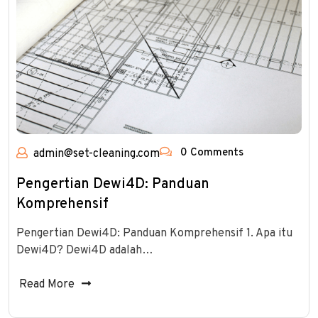
0 Comments
admin@set-cleaning.com
Pengertian Dewi4D: Panduan
Komprehensif
Pengertian Dewi4D: Panduan Komprehensif 1. Apa itu
Dewi4D? Dewi4D adalah…
Read More