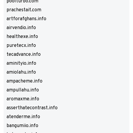
poolturbo.com
prachestait.com
artforafghans.info
airvendio.info
healthexe.info
puretecx.info
tecadvance.info
aminityio.info
amiolahu.info
ampacheme.info
ampullahu.info
aromaxme.info
asserthatecontrast.info
atenderme.info
bangumiio.info