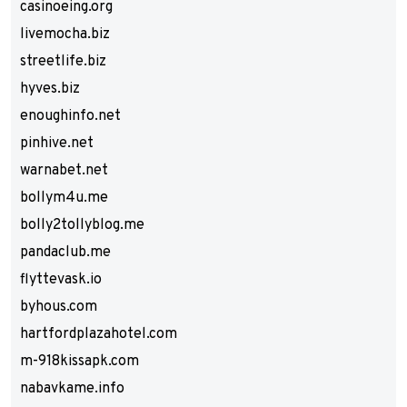
casinoeing.org
livemocha.biz
streetlife.biz
hyves.biz
enoughinfo.net
pinhive.net
warnabet.net
bollym4u.me
bolly2tollyblog.me
pandaclub.me
flyttevask.io
byhous.com
hartfordplazahotel.com
m-918kissapk.com
nabavkame.info