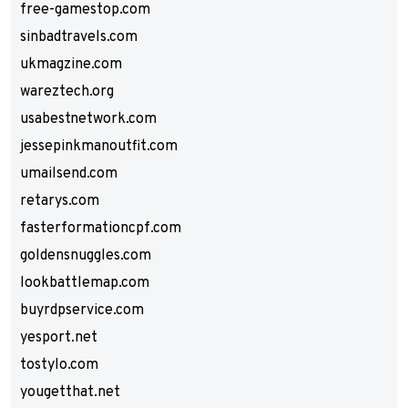
free-gamestop.com
sinbadtravels.com
ukmagzine.com
wareztech.org
usabestnetwork.com
jessepinkmanoutfit.com
umailsend.com
retarys.com
fasterformationcpf.com
goldensnuggles.com
lookbattlemap.com
buyrdpservice.com
yesport.net
tostylo.com
yougetthat.net