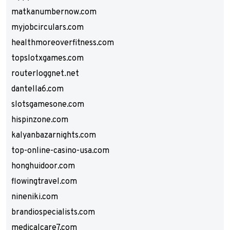
matkanumbernow.com
myjobcirculars.com
healthmoreoverfitness.com
topslotxgames.com
routerloggnet.net
dantella6.com
slotsgamesone.com
hispinzone.com
kalyanbazarnights.com
top-online-casino-usa.com
honghuidoor.com
flowingtravel.com
nineniki.com
brandiospecialists.com
medicalcare7.com