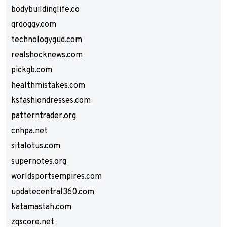
bodybuildinglife.co
qrdoggy.com
technologygud.com
realshocknews.com
pickgb.com
healthmistakes.com
ksfashiondresses.com
patterntrader.org
cnhpa.net
sitalotus.com
supernotes.org
worldsportsempires.com
updatecentral360.com
katamastah.com
zqscore.net