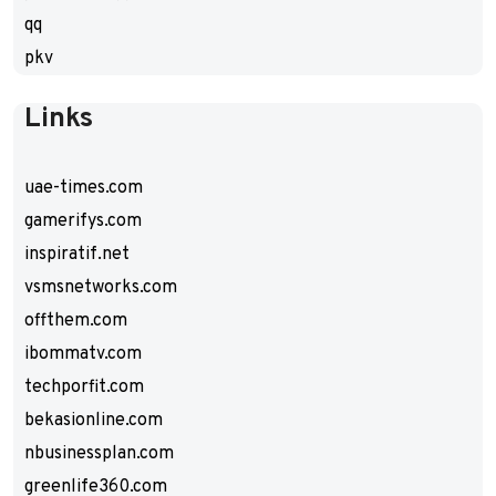
qq
pkv
Links
uae-times.com
gamerifys.com
inspiratif.net
vsmsnetworks.com
offthem.com
ibommatv.com
techporfit.com
bekasionline.com
nbusinessplan.com
greenlife360.com