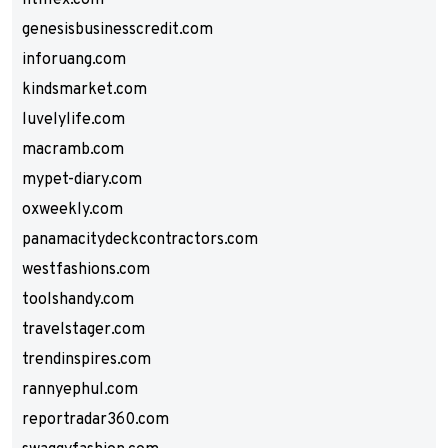
fitfllex.com
genesisbusinesscredit.com
inforuang.com
kindsmarket.com
luvelylife.com
macramb.com
mypet-diary.com
oxweekly.com
panamacitydeckcontractors.com
westfashions.com
toolshandy.com
travelstager.com
trendinspires.com
rannyephul.com
reportradar360.com