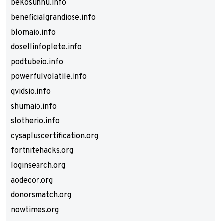
bekosunhu.info
beneficialgrandiose.info
blomaio.info
dosellinfoplete.info
podtubeio.info
powerfulvolatile.info
qvidsio.info
shumaio.info
slotherio.info
cysapluscertification.org
fortnitehacks.org
loginsearch.org
aodecor.org
donorsmatch.org
nowtimes.org