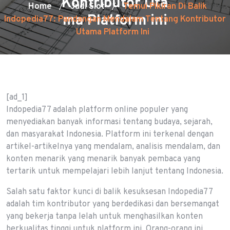
Kontributor Uta
Home
Judi Slot
Temui Pikiran Di Balik
/
/
ma Platform ini
Indopedia77: Pandangan Mendalam Tentang Kontributor
Utama Platform Ini
[ad_1]
Indopedia77 adalah platform online populer yang
menyediakan banyak informasi tentang budaya, sejarah,
dan masyarakat Indonesia. Platform ini terkenal dengan
artikel-artikelnya yang mendalam, analisis mendalam, dan
konten menarik yang menarik banyak pembaca yang
tertarik untuk mempelajari lebih lanjut tentang Indonesia.
Salah satu faktor kunci di balik kesuksesan Indopedia77
adalah tim kontributor yang berdedikasi dan bersemangat
yang bekerja tanpa lelah untuk menghasilkan konten
berkualitas tinggi untuk platform ini. Orang-orang ini