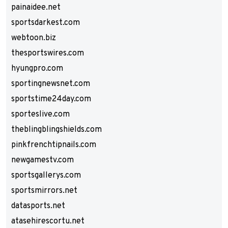
painaidee.net
sportsdarkest.com
webtoon.biz
thesportswires.com
hyungpro.com
sportingnewsnet.com
sportstime24day.com
sporteslive.com
theblingblingshields.com
pinkfrenchtipnails.com
newgamestv.com
sportsgallerys.com
sportsmirrors.net
datasports.net
atasehirescortu.net