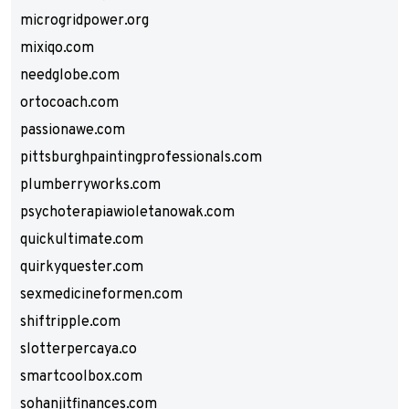
microgridpower.org
mixiqo.com
needglobe.com
ortocoach.com
passionawe.com
pittsburghpaintingprofessionals.com
plumberryworks.com
psychoterapiawioletanowak.com
quickultimate.com
quirkyquester.com
sexmedicineformen.com
shiftripple.com
slotterpercaya.co
smartcoolbox.com
sohanjitfinances.com